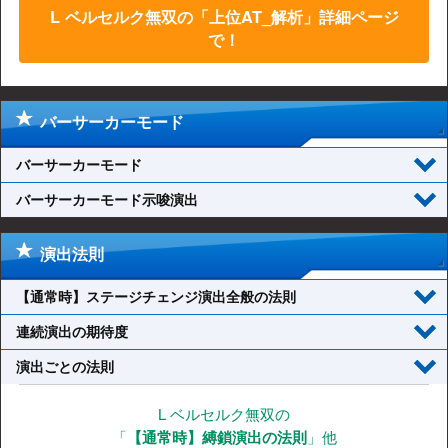
L ベルセルク無双の「上位AT_解析」詳細ページ
で！
バーサーカーモード
バーサーカーモード
バーサーカーモード示唆演出
演出法則
【通常時】ステージチェンジ演出全般の法則
連続演出の期待度
演出ごとの法則
L ベルセルク無双の
「
【通常時】縛鎖演出の法則
」他