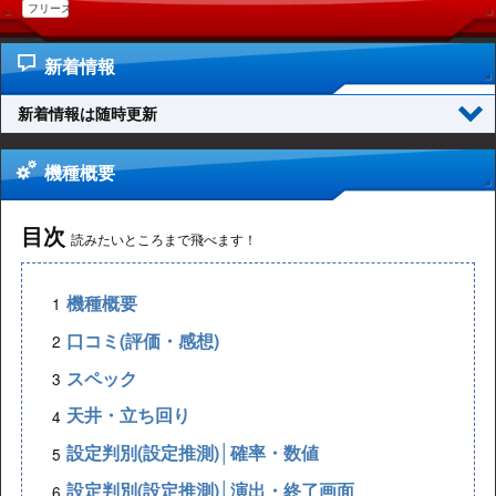
フリーズ
新着情報
新着情報は随時更新
機種概要
目次
読みたいところまで飛べます！
機種概要
口コミ(評価・感想)
スペック
天井・立ち回り
設定判別(設定推測)│確率・数値
設定判別(設定推測)│演出・終了画面