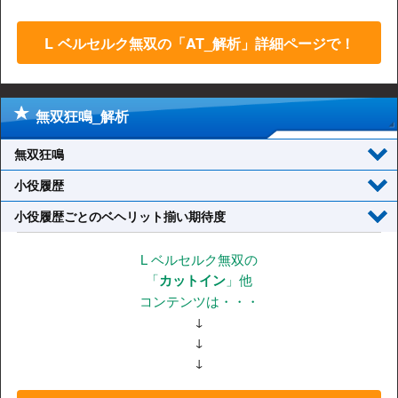
L ベルセルク無双の「AT_解析」詳細ページで！
無双狂鳴_解析
無双狂鳴
小役履歴
小役履歴ごとのベヘリット揃い期待度
L ベルセルク無双の
「
カットイン
」他
コンテンツは・・・
↓
↓
↓