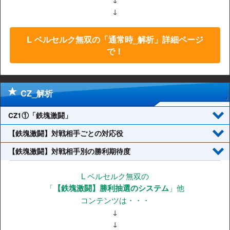
↓
L ベルセルク無双の「通常時_解析」詳細ページ
で！
CZ_解析
CZ1①「鉄塊激闘」
【鉄塊激闘】対戦相手ごとの対応役
【鉄塊激闘】対戦相手別の勝利期待度
L ベルセルク無双の
「
【鉄塊激闘】勝利抽選のシステム
」他
コンテンツは・・・
↓
↓