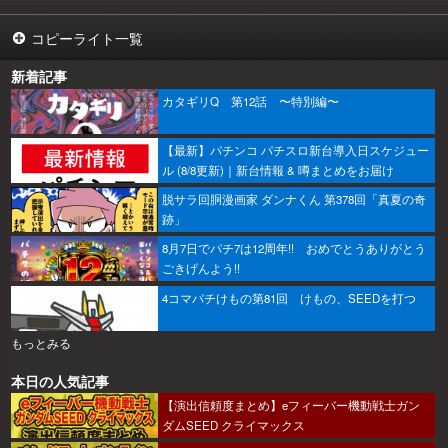
コピーライト一覧
新着記事
カタギリQ 第12話 〜特別編〜
【最新】パチンコ パチスロ新台導入日スケジュー
ル (8/8更新)｜新台情報 & 噂まとめをお届け
脱サラ回胴漫画家 ダンナくん 第378回「真夏の奇
跡」
8月7日でパチ7は12周年!! おめでとうありがとう
ごきげんよう!!
4コマパチけもの第81回 けもの、SEEDを打つ
もっとみる
本日の人気記事
【演出信頼度まとめ】eフィーバー機動戦士ガン
ダムSEED クライマックス