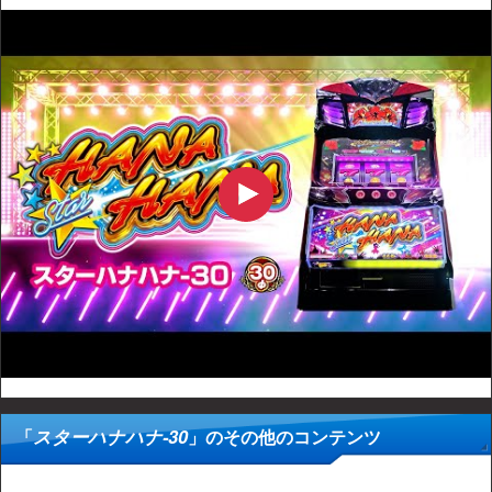
「
スターハナハナ-30
」のその他のコンテンツ