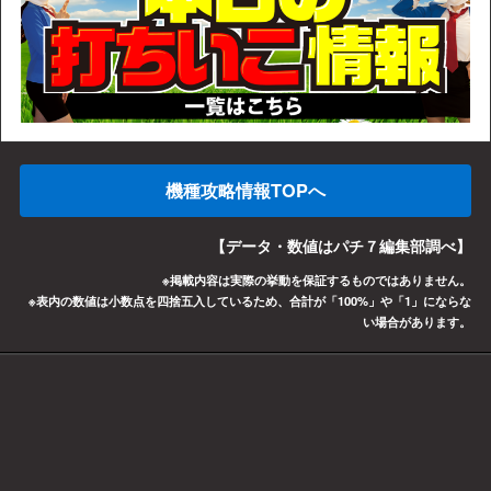
機種攻略情報TOPへ
【データ・数値はパチ７編集部調べ】
※掲載内容は実際の挙動を保証するものではありません。
※表内の数値は小数点を四捨五入しているため、合計が「100%」や「1」にならな
い場合があります。