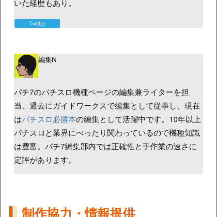
いた経歴もあり。
編集N
パチ7のパチスロ機種ページの編集兼ライターを担
当。過去にガイドワークスで編集として従事し、現在
は
パチスロ必勝本
の編集として活躍中です。10年以上
パチスロと業界にべったり関わっているので機種知識
は豊富。パチ7編集部内では正確性と手作業の速さに
定評があります。
制作協力・情報提供