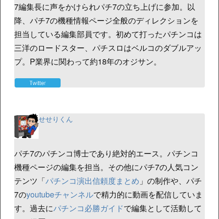
7編集長に声をかけられパチ7の立ち上げに参加。以
降、パチ7の機種情報ページ全般のディレクションを
担当している編集部員です。初めて打ったパチンコは
三洋のロードスター、パチスロはベルコのダブルアッ
プ。P業界に関わって約18年のオジサン。
せせりくん
パチ7のパチンコ博士であり絶対的エース。パチンコ
機種ページの編集を担当。その他にパチ7の人気コン
テンツ「
パチンコ演出信頼度まとめ
」の制作や、パチ
7の
youtubeチャンネル
で精力的に動画を配信していま
す。過去に
パチンコ必勝ガイド
で編集として活動して