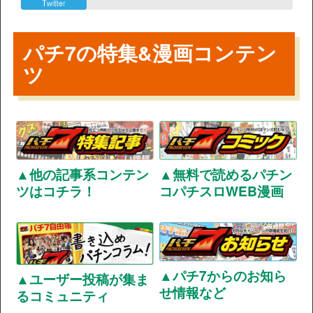
パチ7の特集&漫画コンテン
ツ
▲他の記事系コンテン
▲無料で読めるパチン
ツはコチラ！
コパチスロWEB漫画
▲パチ7からのお知ら
▲ユーザー投稿が集ま
せ情報など
るコミュニティ