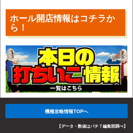
ホール開店情報はコチラか
ら！
機種攻略情報TOPへ
【データ・数値はパチ７編集部調べ】