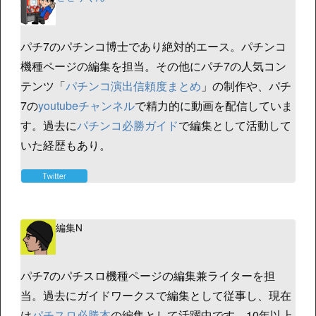
パチ7のパチンコ博士であり絶対的エース。パチンコ
機種ページの編集を担当。その他にパチ7の人気コン
テンツ「
パチンコ演出信頼度まとめ
」の制作や、パチ
7の
youtubeチャンネル
で精力的に動画を配信していま
す。過去に
パチンコ必勝ガイド
で編集として活動して
いた経歴もあり。
編集N
パチ7のパチスロ機種ページの編集兼ライターを担
当。過去にガイドワークスで編集として従事し、現在
は
パチスロ必勝本
の編集として活躍中です。10年以上