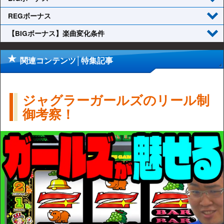
REGボーナス
【BIGボーナス】楽曲変化条件
関連コンテンツ│特集記事
ジャグラーガールズのリール制
御考察！