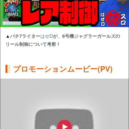
▲パチ7ライター
はせD
が、6号機ジャグラーガールズの
リール制御について考察！
プロモーションムービー(PV)