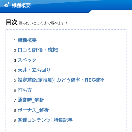
機種概要
目次
読みたいところまで飛べます！
機種概要
口コミ(評価・感想)
スペック
天井・立ち回り
設定差(設定推測)│ぶどう確率・REG確率
打ち方
通常時_解析
ボーナス_解析
関連コンテンツ│特集記事