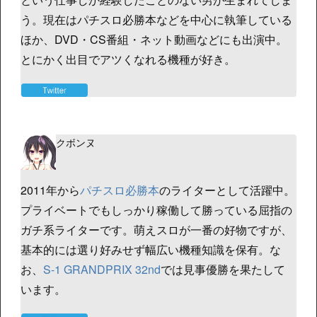
う。現在はパチスロ必勝本などを中心に執筆している
ほか、DVD・CS番組・ネット動画などにも出演中。
とにかく出目でアツくなれる機種が好き。
クボンヌ
2011年から
パチスロ必勝本
のライターとして活躍中。
プライベートでもしっかり稼働して勝っている屈指の
ガチ系ライターです。萌えスロが一番の好物ですが、
基本的には選り好みせず幅広い機種知識を保有。な
お、
S-1 GRANDPRIX 32nd
では見事優勝を果たして
います。