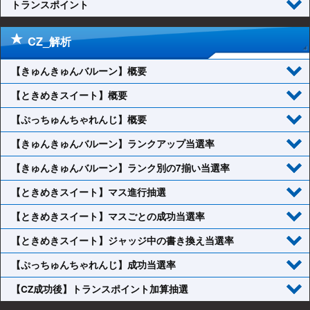
トランスポイント
CZ_解析
【きゅんきゅんバルーン】概要
【ときめきスイート】概要
【ぷっちゅんちゃれんじ】概要
【きゅんきゅんバルーン】ランクアップ当選率
【きゅんきゅんバルーン】ランク別の7揃い当選率
【ときめきスイート】マス進行抽選
【ときめきスイート】マスごとの成功当選率
【ときめきスイート】ジャッジ中の書き換え当選率
【ぷっちゅんちゃれんじ】成功当選率
【CZ成功後】トランスポイント加算抽選