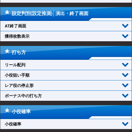
設定判別(設定推測)│演出・終了画面
AT終了画面
獲得枚数表示
打ち方
リール配列
小役狙い手順
レア役の停止形
ボーナス中の打ち方
小役確率
小役確率