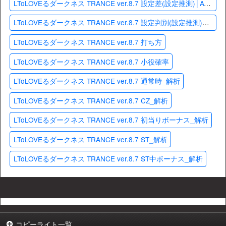
LToLOVEるダークネス TRANCE ver.8.7 設定差(設定推測)│AT初当り確率
LToLOVEるダークネス TRANCE ver.8.7 設定判別(設定推測)│演出・終了画面
LToLOVEるダークネス TRANCE ver.8.7 打ち方
LToLOVEるダークネス TRANCE ver.8.7 小役確率
LToLOVEるダークネス TRANCE ver.8.7 通常時_解析
LToLOVEるダークネス TRANCE ver.8.7 CZ_解析
LToLOVEるダークネス TRANCE ver.8.7 初当りボーナス_解析
LToLOVEるダークネス TRANCE ver.8.7 ST_解析
LToLOVEるダークネス TRANCE ver.8.7 ST中ボーナス_解析
コピーライト一覧