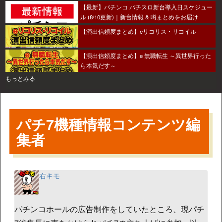
【最新】パチンコ パチスロ新台導入日スケジュー
ル (8/10更新)｜新台情報 & 噂まとめをお届け
【演出信頼度まとめ】eリコリス・リコイル
【演出信頼度まとめ】e 無職転生 ～異世界行った
ら本気だす～
もっとみる
パチ7機種情報コンテンツ編
集者
右キモ
パチンコホールの広告制作をしていたところ、現パチ