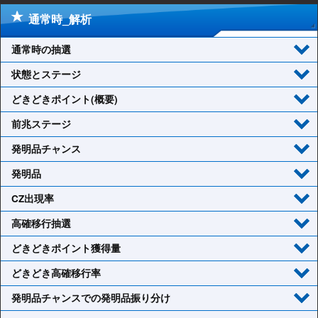
通常時_解析
通常時の抽選
状態とステージ
どきどきポイント(概要)
前兆ステージ
発明品チャンス
発明品
CZ出現率
高確移行抽選
どきどきポイント獲得量
どきどき高確移行率
発明品チャンスでの発明品振り分け