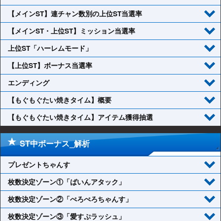
【メインST】連チャン数別の上位ST当選率
【メインST・上位ST】ミッション当選率
上位ST「ハーレムモード」
【上位ST】ボーナス当選率
エンディング
【もぐもぐたい焼きタイム】概要
【もぐもぐたい焼きタイム】アイテム獲得抽選
ST中ボーナス_解析
プレゼントちゃんす
枚数決定ゾーン①「ばいんアタック」
枚数決定ゾーン②「ぺろぺろちゃんす」
枚数決定ゾーン③「愛すぷラッシュ」