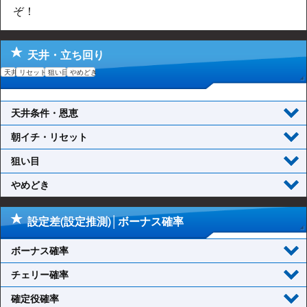
ぞ！
天井・立ち回り
天井
リセット
狙い目
やめどき
天井条件・恩恵
朝イチ・リセット
狙い目
やめどき
設定差(設定推測)│ボーナス確率
ボーナス確率
チェリー確率
確定役確率