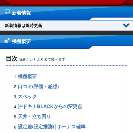
新着情報
新着情報は随時更新
機種概要
目次
読みたいところまで飛べます！
機種概要
口コミ(評価・感想)
スペック
沖ドキ！BLACKからの変更点
天井・立ち回り
設定差(設定推測)│ボーナス確率