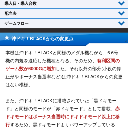
導入日・導入台数
配当表
ゲームフロー
沖ドキ！BLACKからの変更点
本機は沖ドキ！BLACKと同様のメダル機ながら、6.6号
機の内規を適応した機種となる。そのため、
有利区間の
ゲーム数が6000Gに増加
した。それ以外の部分(小役の停
止形やボーナス当選率など)は沖ドキ！BLACKからの変更
はない模様。
また、沖ドキ！BLACKに搭載されていた「黒ドキモー
ド」と同様のモードが「赤ドキモード」として搭載。
赤
ドキモードはボーナス当選時にドキドキモード以上に移
行
するため、黒ドキモードよりパワーアップしている