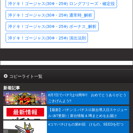
沖ドキ！ゴージャス(30Φ・25Φ) ロングフリーズ・確定役
沖ドキ！ゴージャス(30Φ・25Φ) 通常時_解析
沖ドキ！ゴージャス(30Φ・25Φ) ボーナス_解析
沖ドキ！ゴージャス(30Φ・25Φ) 演出法則
コピーライト一覧
新着記事
8月7日でパチ7は12周年!! おめでとうありがとう
ごきげんよう!!
【最新】パチンコ パチスロ新台導入日スケジュー
ル (8/7更新)｜新台情報 & 噂まとめをお届け
4コマパチけもの第81回 けもの、SEEDを打つ