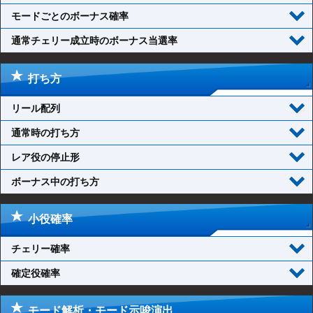
モードごとのボーナス確率
通常チェリー成立時のボーナス当選率
打ち方
リール配列
通常時の打ち方
レア役の停止形
ボーナス中の打ち方
小役確率
チェリー確率
確定役確率
モード解析・モード示唆演出