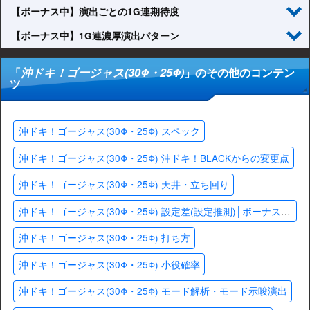
【ボーナス中】演出ごとの1G連期待度
【ボーナス中】1G連濃厚演出パターン
「
沖ドキ！ゴージャス(30Φ・25Φ)
」のその他のコンテン
ツ
沖ドキ！ゴージャス(30Φ・25Φ) スペック
沖ドキ！ゴージャス(30Φ・25Φ) 沖ドキ！BLACKからの変更点
沖ドキ！ゴージャス(30Φ・25Φ) 天井・立ち回り
沖ドキ！ゴージャス(30Φ・25Φ) 設定差(設定推測)│ボーナス確率
沖ドキ！ゴージャス(30Φ・25Φ) 打ち方
沖ドキ！ゴージャス(30Φ・25Φ) 小役確率
沖ドキ！ゴージャス(30Φ・25Φ) モード解析・モード示唆演出