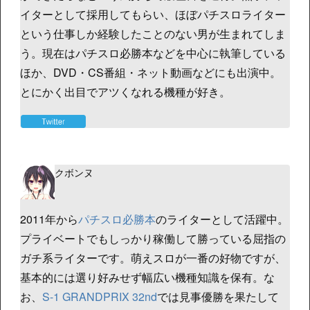
イターとして採用してもらい、ほぼパチスロライター
という仕事しか経験したことのない男が生まれてしま
う。現在はパチスロ必勝本などを中心に執筆している
ほか、DVD・CS番組・ネット動画などにも出演中。
とにかく出目でアツくなれる機種が好き。
クボンヌ
2011年から
パチスロ必勝本
のライターとして活躍中。
プライベートでもしっかり稼働して勝っている屈指の
ガチ系ライターです。萌えスロが一番の好物ですが、
基本的には選り好みせず幅広い機種知識を保有。な
お、
S-1 GRANDPRIX 32nd
では見事優勝を果たして