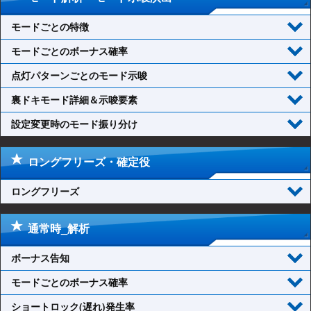
モードごとの特徴
モードごとのボーナス確率
点灯パターンごとのモード示唆
裏ドキモード詳細＆示唆要素
設定変更時のモード振り分け
ロングフリーズ・確定役
ロングフリーズ
通常時_解析
ボーナス告知
モードごとのボーナス確率
ショートロック(遅れ)発生率