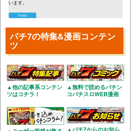
います。
パチ7の特集&漫画コンテン
ツ
▲他の記事系コンテン
▲無料で読めるパチン
ツはコチラ！
コパチスロWEB漫画
▲パチ7からのお知ら
▲ユーザー投稿が集ま