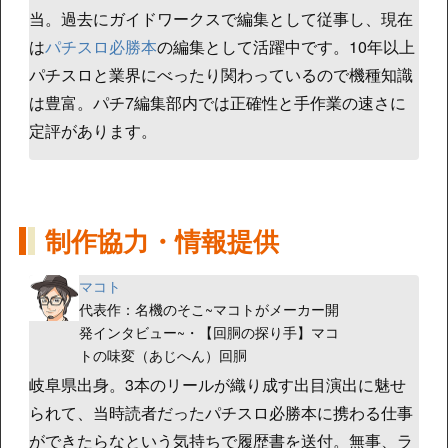
当。過去にガイドワークスで編集として従事し、現在
は
パチスロ必勝本
の編集として活躍中です。10年以上
パチスロと業界にべったり関わっているので機種知識
は豊富。パチ7編集部内では正確性と手作業の速さに
定評があります。
制作協力・情報提供
マコト
代表作：名機のそこ~マコトがメーカー開
発インタビュー~・【回胴の探り手】マコ
トの味変（あじへん）回胴
岐阜県出身。3本のリールが織り成す出目演出に魅せ
られて、当時読者だったパチスロ必勝本に携わる仕事
ができたらなという気持ちで履歴書を送付。無事、ラ