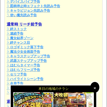
├ デバイスバイブ予告
├ 図柄停止時エフェクト先読み予告
├ キャラビジョン先読み予告
└ 使い魔先読み予告
通常時 リーチ前予告
├ 絆ストック
├ 連続予告
├ 魔女結界ゾーン
├ 絆チャンス目
├ ロゴギミック落下予告
├ 魔法少女全画面予告
├ キャラステップアップ予告
├ 武器ステップアップ予告
├ ほむらタイマー予告
├ ほむらフリーズ予告
├ セリフ予告
├ ハイライトシーン予告
├ 金扉予告
×
×
├ 暗転全画面予告
本日の地域のチラシ
└ 推しキャラセリフ予告
通常時 リーチ後予告
├ テンパイ図柄