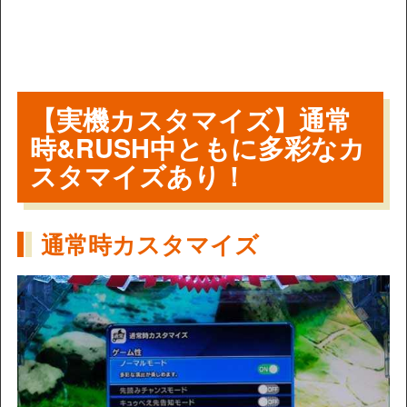
【実機カスタマイズ】通常
時&RUSH中ともに多彩なカ
スタマイズあり！
通常時カスタマイズ