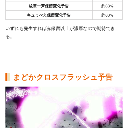
約63%
紋章一斉保留変化予告
約63%
キュゥべえ保留変化予告
いずれも発生すれば赤保留以上が濃厚なので期待でき
る。
まどかクロスフラッシュ予告