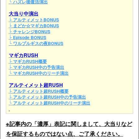
└ ハズレ後復活演出
大当り中演出
├ アルティメットBONUS
├ まどか☆マギカBONUS
├ チャレンジBONUS
├ Episode BONUS
└ ワルプルギスの夜BONUS
マギカRUSH
├ マギカRUSH概要
├ マギカRUSH中の予告演出
└ マギカRUSH中のリーチ演出
アルティメット超RUSH
├ アルティメット超RUSH概要
├ アルティメット超RUSH中の予告演出
└ アルティメット超RUSH中のリーチ演出
※記事内の「濃厚」表記に関しまして、大当りなど
を保証するものではない点、ご了承ください。