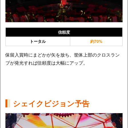
信頼度
トータル
約70%
保留入賞時にまどかが矢を放ち、筐体上部のクロスラン
プが発光すれば信頼度は大幅にアップ。
シェイクビジョン予告