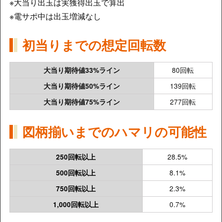
※大当り出玉は実獲得出玉で算出
※電サポ中は出玉増減なし
初当りまでの想定回転数
80回転
大当り期待値33%ライン
139回転
大当り期待値50%ライン
277回転
大当り期待値75%ライン
図柄揃いまでのハマリの可能性
28.5%
250回転以上
8.1%
500回転以上
2.3%
750回転以上
0.7%
1,000回転以上