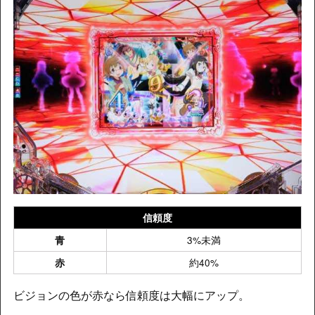
信頼度
3%未満
青
約40%
赤
ビジョンの色が赤なら信頼度は大幅にアップ。