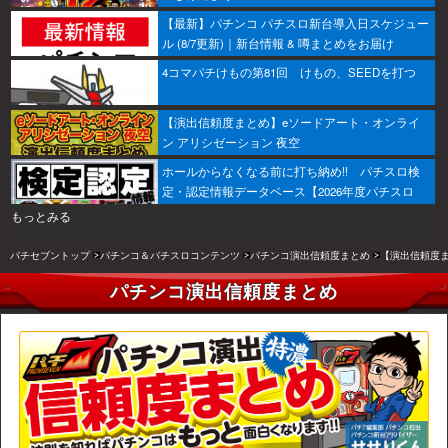
【最新】パチンコ パチスロ新台導入日スケジュー
ル (8/7更新)｜新台情報 & 噂まとめをお届け
4コマパチけもの第81回 けもの、SEEDを打つ
【演出信頼度まとめ】eソードアート・オンライ
ン アリシゼーション 夜空
ホールからなくなる前に打ち納め!! パチスロ検
定・認定情報データベース【2026年度パチスロ
版】
もっとみる
パチセブントップ
パチンコ＆パチスロコンテンツ
パチンコ演出信頼度まとめ
【演出信頼度ま
パチンコ演出信頼度まとめ