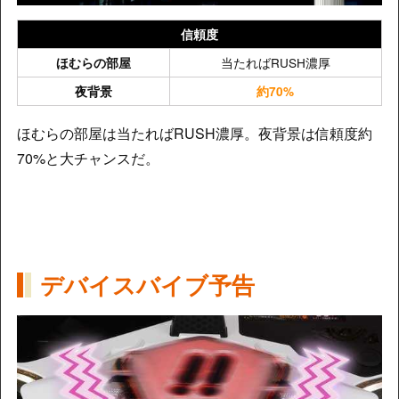
信頼度
当たればRUSH濃厚
ほむらの部屋
夜背景
約70%
ほむらの部屋は当たればRUSH濃厚。夜背景は信頼度約
70%と大チャンスだ。
デバイスバイブ予告