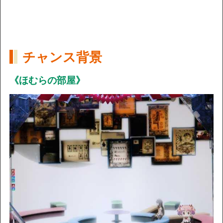
チャンス背景
《ほむらの部屋》