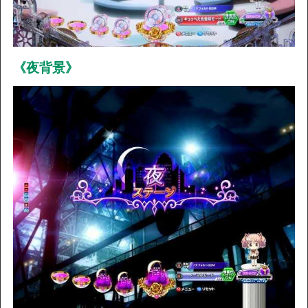
《夜背景》