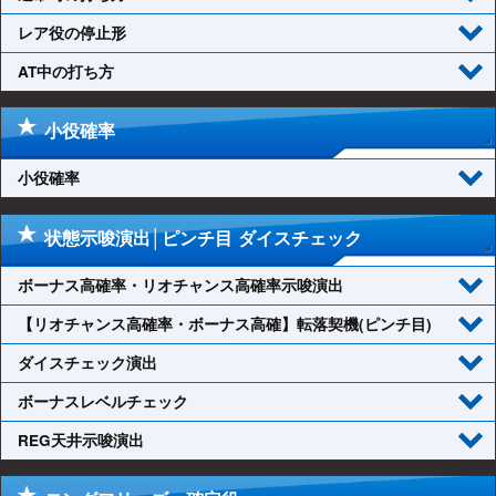
レア役の停止形
AT中の打ち方
小役確率
小役確率
状態示唆演出│ピンチ目 ダイスチェック
ボーナス高確率・リオチャンス高確率示唆演出
【リオチャンス高確率・ボーナス高確】転落契機(ピンチ目)
ダイスチェック演出
ボーナスレベルチェック
REG天井示唆演出