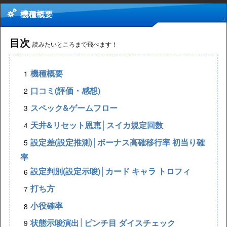
機種概要
目次
読みたいところまで飛べます！
機種概要
口コミ(評価・感想)
スペック&ゲームフロー
天井&リセット恩恵│スイカ規定回数
設定差(設定推測)│ボーナス高確移行率 初当り確
率
設定判別(設定示唆)│カード キャラ トロフィ
打ち方
小役確率
状態示唆演出│ピンチ目 ダイスチェック