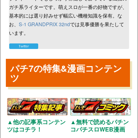
ガチ系ライターです。萌えスロが一番の好物ですが、
基本的には選り好みせず幅広い機種知識を保有。な
お、
S-1 GRANDPRIX 32nd
では見事優勝を果たして
います。
パチ7の特集&漫画コンテン
ツ
▲他の記事系コンテン
▲無料で読めるパチン
ツはコチラ！
コパチスロWEB漫画