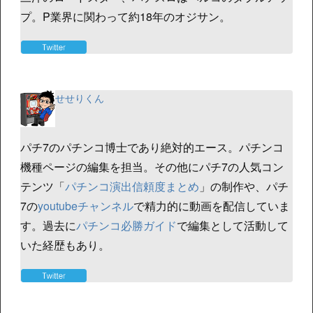
プ。P業界に関わって約18年のオジサン。
せせりくん
パチ7のパチンコ博士であり絶対的エース。パチンコ
機種ページの編集を担当。その他にパチ7の人気コン
テンツ「
パチンコ演出信頼度まとめ
」の制作や、パチ
7の
youtubeチャンネル
で精力的に動画を配信していま
す。過去に
パチンコ必勝ガイド
で編集として活動して
いた経歴もあり。