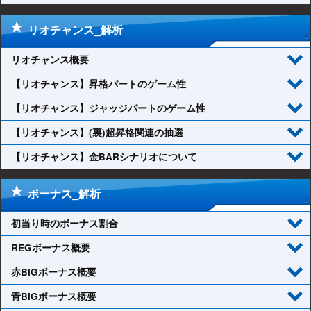
リオチャンス_解析
リオチャンス概要
【リオチャンス】昇格パートのゲーム性
【リオチャンス】ジャッジパートのゲーム性
【リオチャンス】(裏)超昇格関連の抽選
【リオチャンス】金BARシナリオについて
ボーナス_解析
初当り時のボーナス割合
REGボーナス概要
赤BIGボーナス概要
青BIGボーナス概要