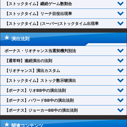
【ストックタイム】継続ゲーム数割合
【ストックタイム】リーチ目役出現率
【ストックタイム】(スーパー)ストックタイム出現率
演出法則
ボーナス・リオチャンス当選契機判別法
【通常時】連続演出の法則
【リオチャンス】演出カスタム
【ストックタイム】ストック数示唆演出
【ボーナス】リオBB中の演出法則
【ボーナス】ハワードBB中の演出法則
【ボーナス】ジョーカーBB中の演出法則
関連コンテンツ