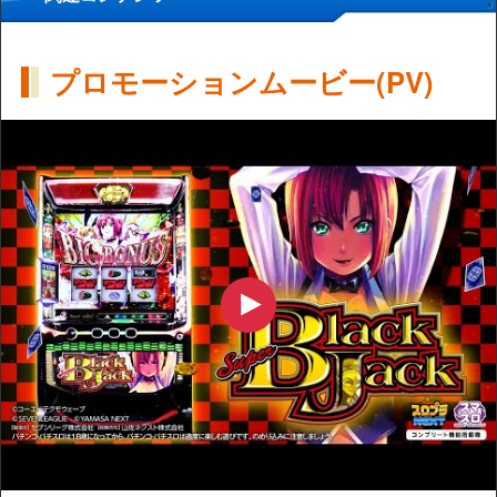
プロモーションムービー(PV)