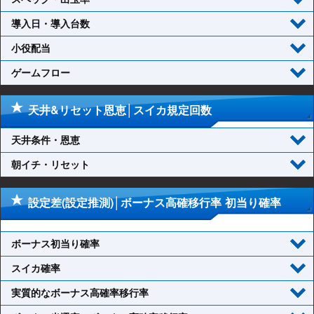
導入日・導入台数
小役配当
ゲームフロー
天井&リセット恩恵│スイカ規定回数
天井条件・恩恵
朝イチ・リセット
設定差(設定推測)│ボーナス高確移行率 初当り確率
ボーナス初当り確率
スイカ確率
実質的なボーナス高確率移行率