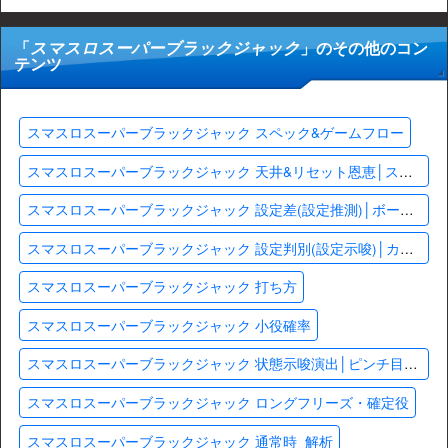
「
スマスロスーパーブラックジャック
」のその他のコン
テンツ
スマスロスーパーブラックジャック スペック&ゲームフロー
スマスロスーパーブラックジャック 天井&リセット恩恵│スイカ規定回数
スマスロスーパーブラックジャック 設定差(設定推測)│ボーナス高確移行率 初当り確率
スマスロスーパーブラックジャック 設定判別(設定示唆)│カード キャラ トロフィ
スマスロスーパーブラックジャック 打ち方
スマスロスーパーブラックジャック 小役確率
スマスロスーパーブラックジャック 状態示唆演出│ピンチ目 ダイスチェック
スマスロスーパーブラックジャック ロングフリーズ・確定役
スマスロスーパーブラックジャック 通常時_解析