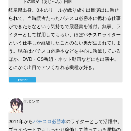
トの味変（あじへん）回胴
岐阜県出身。3本のリールが織り成す出目演出に魅せ
られて、当時読者だったパチスロ必勝本に携わる仕事
ができたらなという気持ちで履歴書を送付。無事、ラ
イターとして採用してもらい、ほぼパチスロライター
という仕事しか経験したことのない男が生まれてしま
う。現在はパチスロ必勝本などを中心に執筆している
ほか、DVD・CS番組・ネット動画などにも出演中。
とにかく出目でアツくなれる機種が好き。
クボンヌ
2011年から
パチスロ必勝本
のライターとして活躍中。
プライベートでもしっかり稼働して勝っている屈指の