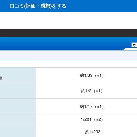
口コミ(評価・感想)をする
カ
約1/39（※1）
率
約1/2（※1）
約1/17（※1）
1/201（※2）
約1/233