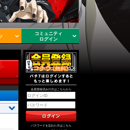
コミュニティ
ツ
ログイン
会員登録済みの方はこちらから
パスワードを忘れた方はこちら