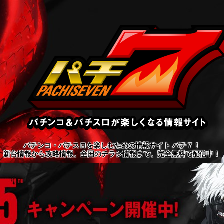
パチンコ・パチスロを楽しむための情報サイト パチ７！
新台情報から攻略情報、全国のチラシ情報まで、完全無料で配信中！