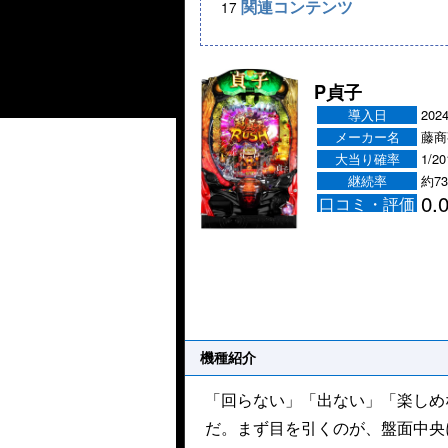
関連コンテンツ
P貞子
導入日
2024
メーカー名
藤商
大当り確率
1/
継続率
約7
0.
口コミ・評価
機種紹介
「回らない」「出ない」「楽しめ
だ。まず目を引くのが、盤面中央