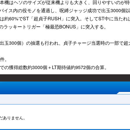
、本機はヘソのサイズが従来機よりも大きく、回りやすいのが特
バイス内の役モノを通過し、呪縛ジャッジ成功で出玉3000個
は約60%でST「超貞子RUSH」に突入。そしてST中に当たれ
3）のラッキートリガー「極最恐BONUS」に突入する。
（出玉300個）の抽選も行われ、貞子チャージ当選時の一部で超
条件。
の獲得総数約3000個＋LT期待値約9572個の合算。
まだありません。