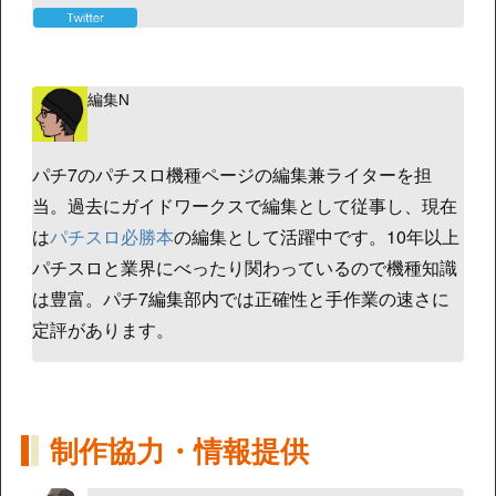
編集N
パチ7のパチスロ機種ページの編集兼ライターを担
当。過去にガイドワークスで編集として従事し、現在
は
パチスロ必勝本
の編集として活躍中です。10年以上
パチスロと業界にべったり関わっているので機種知識
は豊富。パチ7編集部内では正確性と手作業の速さに
定評があります。
制作協力・情報提供