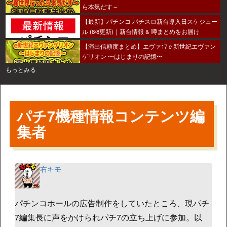
ら本気だす～
【最新】パチンコ パチスロ新台導入日スケジュー
ル (8/8更新)｜新台情報 & 噂まとめをお届け
【演出信頼度まとめ】エヴァ17ｅ新世紀エヴァン
ゲリオン 〜はじまりの記憶〜
もっとみる
パチ7機種情報コンテンツ編
集者
右キモ
パチンコホールの広告制作をしていたところ、現パチ
7編集長に声をかけられパチ7の立ち上げに参加。以