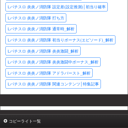
Lパチスロ 炎炎ノ消防隊 設定差(設定推測)│初当り確率
Lパチスロ 炎炎ノ消防隊 打ち方
Lパチスロ 炎炎ノ消防隊 通常時_解析
Lパチスロ 炎炎ノ消防隊 初当りボーナス(エピソード)_解析
Lパチスロ 炎炎ノ消防隊 炎炎激闘_解析
Lパチスロ 炎炎ノ消防隊 炎炎激闘中ボーナス_解析
Lパチスロ 炎炎ノ消防隊 アドラバースト_解析
Lパチスロ 炎炎ノ消防隊 関連コンテンツ│特集記事
コピーライト一覧