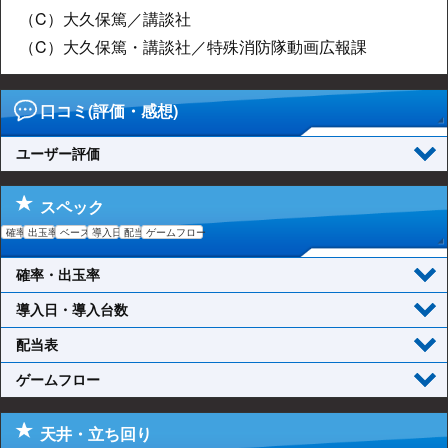
（C）大久保篤／講談社
（C）大久保篤・講談社／特殊消防隊動画広報課
口コミ(評価・感想)
ユーザー評価
スペック
確率
出玉率
ベース
導入日
配当
ゲームフロー
確率・出玉率
導入日・導入台数
配当表
ゲームフロー
天井・立ち回り