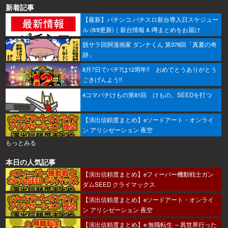
新着記事
【最新】パチンコ パチスロ新台導入日スケジュー
ル (8/8更新)｜新台情報 & 噂まとめをお届け
脱サラ回胴漫画家 ダンナくん 第378回「真夏の奇
跡」
8月7日でパチ7は12周年!! おめでとうありがとう
ごきげんよう!!
4コマパチけもの第81回 けもの、SEEDを打つ
【演出信頼度まとめ】eソードアート・オンライ
ン アリシゼーション 夜空
もっとみる
本日の人気記事
【演出信頼度まとめ】eフィーバー機動戦士ガン
ダムSEED クライマックス
【演出信頼度まとめ】eソードアート・オンライ
ン アリシゼーション 夜空
【演出信頼度まとめ】e 無職転生 ～異世界行った