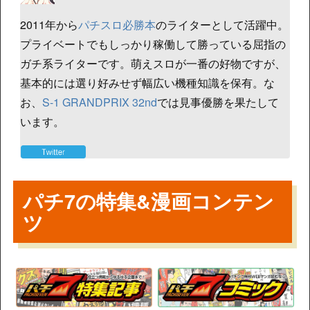
2011年から
パチスロ必勝本
のライターとして活躍中。
プライベートでもしっかり稼働して勝っている屈指の
ガチ系ライターです。萌えスロが一番の好物ですが、
基本的には選り好みせず幅広い機種知識を保有。な
お、
S-1 GRANDPRIX 32nd
では見事優勝を果たして
います。
パチ7の特集&漫画コンテン
ツ