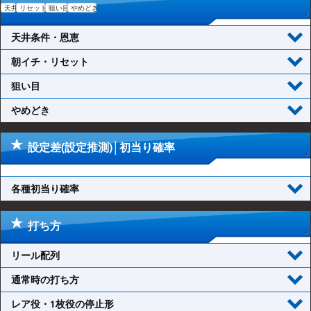
天井
リセット
狙い目
やめどき
天井条件・恩恵
朝イチ・リセット
狙い目
やめどき
設定差(設定推測)│初当り確率
各種初当り確率
打ち方
リール配列
通常時の打ち方
レア役・1枚役の停止形