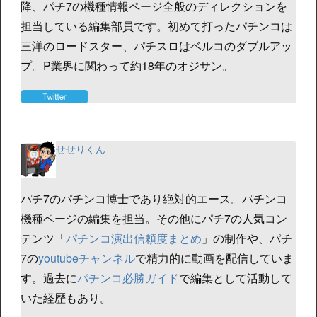
降、パチ7の機種情報ページ全般のディレクションを
担当している編集部員です。初めて打ったパチンコは
三洋のロードスター、パチスロはベルコのダブルアッ
プ。P業界に関わって約18年のオジサン。
せせりくん
パチ7のパチンコ博士であり絶対的エース。パチンコ
機種ページの編集を担当。その他にパチ7の人気コン
テンツ「
パチンコ演出信頼度まとめ
」の制作や、パチ
7の
youtubeチャンネル
で精力的に動画を配信していま
す。過去に
パチンコ必勝ガイド
で編集として活動して
いた経歴もあり。