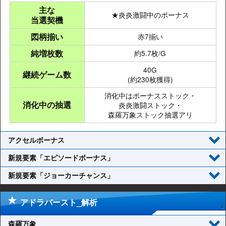
主な
★炎炎激闘中のボーナス
当選契機
図柄揃い
赤7揃い
純増枚数
約5.7枚/G
40G
継続ゲーム数
(約230枚獲得)
消化中はボーナスストック・
消化中の抽選
炎炎激闘ストック・
森羅万象ストック抽選アリ
アクセルボーナス
新規要素「エピソードボーナス」
新規要素「ジョーカーチャンス」
アドラバースト_解析
森羅万象