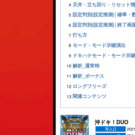
天井・立ち回り・リセット
設定判別(設定推測)│確率・
設定判別(設定推測)│終了画
打ち方
モード・モード示唆演出
ドキハナモード・モード示
解析_通常時
解析_ボーナス
ロングフリーズ
関連コンテンツ
沖ドキ！DUO
導入日
2021