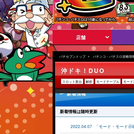
店舗
パチセブントップ
パチンコ・パチスロ攻略情
沖ドキ！DUO
スロット新台
解析
モードテーブル
モード
新着情報
新着情報は随時更新
2022.04.07 「モード・モー