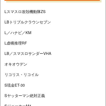
Lスマスロ攻殻機動隊ZS
LBトリプルクラウンセブン
L／ハナビ／KM
L虚構推理RF
LB／スマスロサンダーVHA
オキオウデン
リコリス・リコイル
S琉金ET-30
Sヤッターマン絶対正義
SジョーカーM4