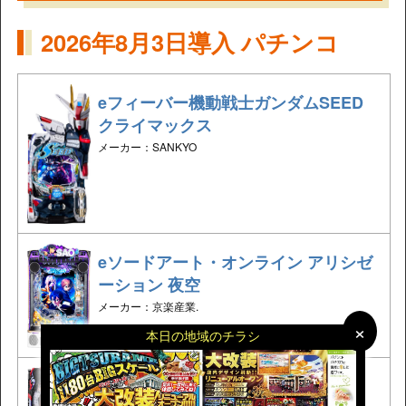
2026年8月3日導入 パチンコ
eフィーバー機動戦士ガンダムSEED
クライマックス
メーカー：SANKYO
eソードアート・オンライン アリシゼ
ーション 夜空
メーカー：京楽産業.
×
×
本日の地域のチラシ
e 七つの大罪3