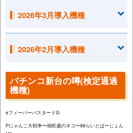
2026年3月導入機種
2026年2月導入機種
パチンコ新台の噂(検定通過
機種)
eフィーバーバスタードG
Pにゃんこ大戦争〜他旺盛のネコ〜88らいとばーじょん