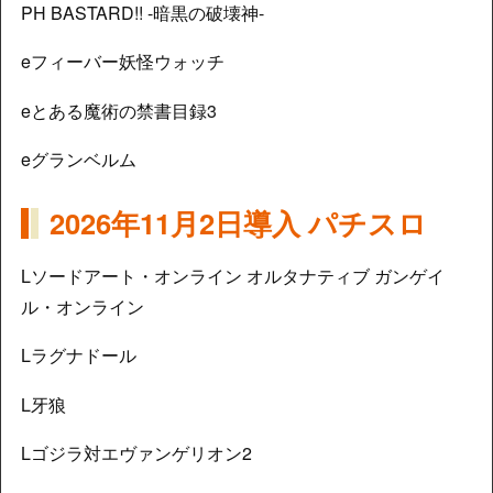
PH BASTARD!! -暗黒の破壊神-
eフィーバー妖怪ウォッチ
eとある魔術の禁書目録3
eグランベルム
2026年11月2日導入 パチスロ
Lソードアート・オンライン オルタナティブ ガンゲイ
ル・オンライン
Lラグナドール
L牙狼
Lゴジラ対エヴァンゲリオン2