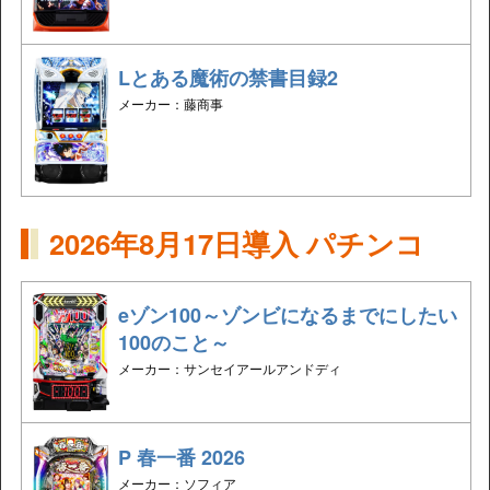
Lとある魔術の禁書目録2
メーカー：藤商事
2026年8月17日導入 パチンコ
eゾン100～ゾンビになるまでにしたい
100のこと～
メーカー：サンセイアールアンドディ
P 春一番 2026
メーカー：ソフィア