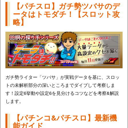
【パチスロ】ガチ勢ツバサのデ
ータはトモダチ！【スロット攻
略】
ガチ勢ライター「ツバサ」が実戦データを基に、スロッ
トの未解析部分の深いところまでダイブして考察しま
す！設定6挙動や設定6を見分けるコツなどを考察&解説
します。
【パチンコ&パチスロ】最新機
能ガイド