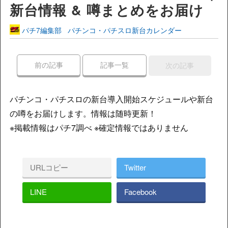
新台情報 & 噂まとめをお届け
パチ7編集部
パチンコ・パチスロ新台カレンダー
前の記事
記事一覧
次の記事
パチンコ・パチスロの新台導入開始スケジュールや新台
の噂をお届けします。情報は随時更新！
※掲載情報はパチ7調べ ※確定情報ではありません
URLコピー
Twitter
LINE
Facebook