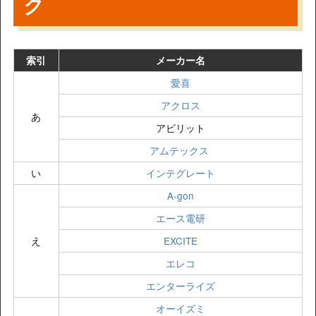
ク
索引
メーカー名
愛喜
アクロス
あ
アビリット
アムテックス
い
インテグレート
A-gon
エース電研
え
EXCITE
エレコ
エンターライズ
オーイズミ