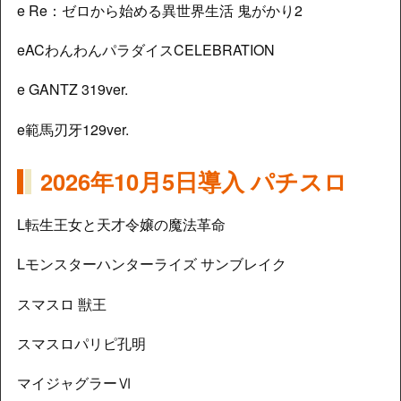
e Re：ゼロから始める異世界生活 鬼がかり2
eACわんわんパラダイスCELEBRATION
e GANTZ 319ver.
e範馬刃牙129ver.
2026年10月5日導入 パチスロ
L転生王女と天才令嬢の魔法革命
Lモンスターハンターライズ サンブレイク
スマスロ 獣王
スマスロパリピ孔明
マイジャグラーⅥ