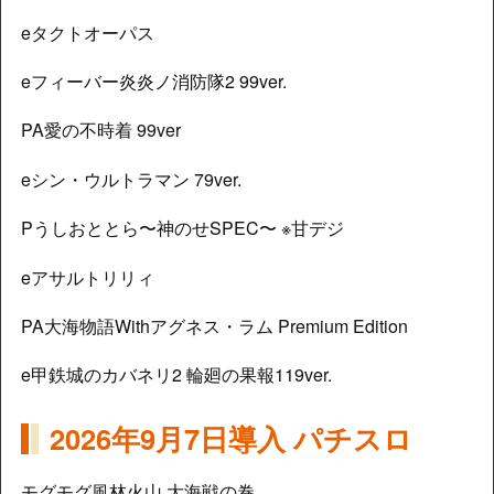
eタクトオーパス
eフィーバー炎炎ノ消防隊2 99ver.
PA愛の不時着 99ver
eシン・ウルトラマン 79ver.
Pうしおととら〜神のせSPEC〜 ※甘デジ
eアサルトリリィ
PA大海物語Withアグネス・ラム Premium Edition
e甲鉄城のカバネリ2 輪廻の果報119ver.
2026年9月7日導入 パチスロ
モグモグ風林火山 大海戦の巻