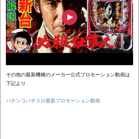
その他の最新機種のメーカー公式プロモーション動画は
下記より
パチンコパチスロ最新プロモーション動画