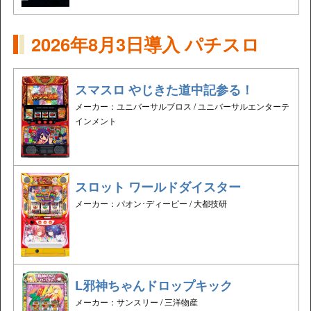
2026年8月3日導入 パチスロ
スマスロ やじきた道中記参る！
メーカー：ユニバーサルブロス / ユニバーサルエンターテ
インメント
スロット ワールドダイスター
メーカー：パオン･ディーピー / 大都技研
L邪神ちゃんドロップキック
メーカー：サンスリー / 三洋物産