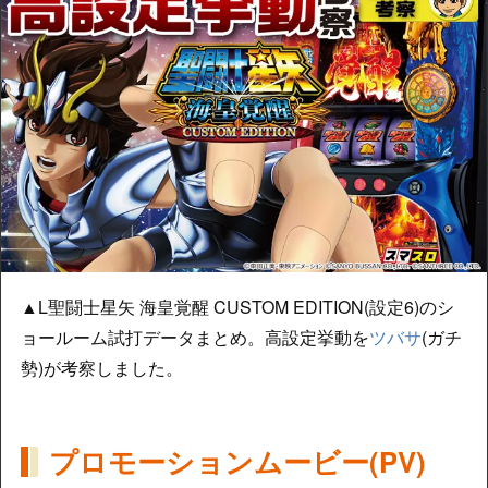
▲L聖闘士星矢 海皇覚醒 CUSTOM EDITION(設定6)のシ
ョールーム試打データまとめ。高設定挙動を
ツバサ
(ガチ
勢)が考察しました。
プロモーションムービー(PV)