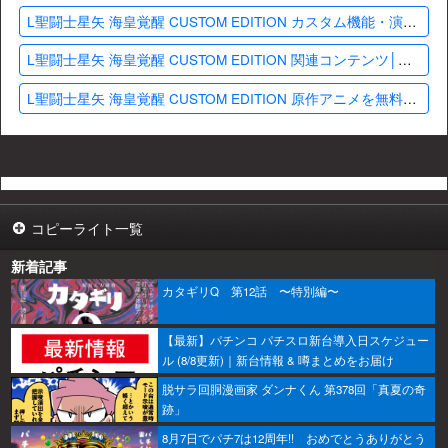
L聖闘士星矢 海皇覚醒 CUSTOM EDITION カスタム機能・演出法則
L聖闘士星矢 海皇覚醒 CUSTOM EDITION 関連コンテンツ│特集記事
L聖闘士星矢 海皇覚醒 CUSTOM EDITION 原作アニメを無料で視聴！
コピーライト一覧
新着記事
カタギリQ 第12話 〜特別編〜
【最新】パチンコ パチスロ新台導入日スケジュー
ル (8/8更新)｜新台情報 & 噂まとめをお届け
脱サラ回胴漫画家 ダンナくん 第378回「真夏の奇
跡」
8月7日でパチ7は12周年!! おめでとうありがとう