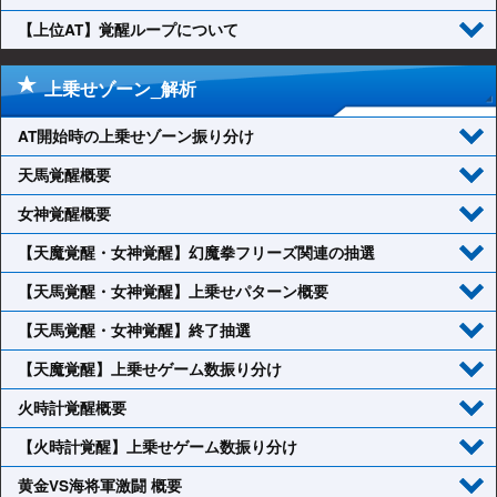
【上位AT】覚醒ループについて
上乗せゾーン_解析
AT開始時の上乗せゾーン振り分け
天馬覚醒概要
女神覚醒概要
【天魔覚醒・女神覚醒】幻魔拳フリーズ関連の抽選
【天馬覚醒・女神覚醒】上乗せパターン概要
【天馬覚醒・女神覚醒】終了抽選
【天魔覚醒】上乗せゲーム数振り分け
火時計覚醒概要
【火時計覚醒】上乗せゲーム数振り分け
黄金VS海将軍激闘 概要