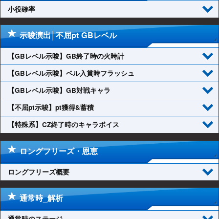
小役確率
示唆演出│不屈pt GBレベル
【GBレベル示唆】GB終了時の火時計
【GBレベル示唆】ベル入賞時フラッシュ
【GBレベル示唆】GB対戦キャラ
【不屈pt示唆】pt獲得&蓄積
【特殊系】CZ終了時のキャラボイス
ロングフリーズ・恩恵
ロングフリーズ概要
通常時_解析
通常時のステージ