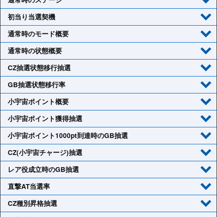
初当り当選契機
通常時のモード概要
通常時の状態概要
CZ抽選状態移行抽選
GB抽選状態移行率
小宇宙ポイント概要
小宇宙ポイント獲得抽選
小宇宙ポイント1000pt到達時のGB抽選
CZ(小宇宙チャージ)抽選
レア役成立時のGB抽選
直撃AT当選率
CZ種別昇格抽選