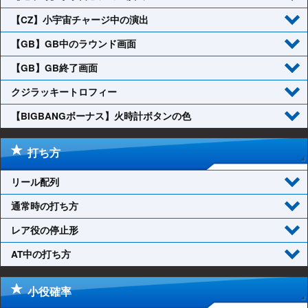
【CZ】小宇宙チャージ中の演出
【GB】GB中のラウンド画面
【GB】GB終了画面
クジラッキートロフィー
【BIGBANGボーナス】火時計ボタンの色
打ち方
リール配列
通常時の打ち方
レア役の停止形
AT中の打ち方
小役確率