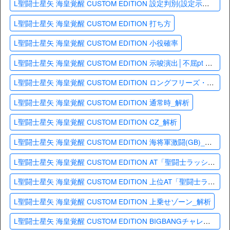
L聖闘士星矢 海皇覚醒 CUSTOM EDITION 設定判別(設定示唆)│GB開始画面 終了画面 メニュー
L聖闘士星矢 海皇覚醒 CUSTOM EDITION 打ち方
L聖闘士星矢 海皇覚醒 CUSTOM EDITION 小役確率
L聖闘士星矢 海皇覚醒 CUSTOM EDITION 示唆演出│不屈pt GBレベル
L聖闘士星矢 海皇覚醒 CUSTOM EDITION ロングフリーズ・恩恵
L聖闘士星矢 海皇覚醒 CUSTOM EDITION 通常時_解析
L聖闘士星矢 海皇覚醒 CUSTOM EDITION CZ_解析
L聖闘士星矢 海皇覚醒 CUSTOM EDITION 海将軍激闘(GB)_解析
L聖闘士星矢 海皇覚醒 CUSTOM EDITION AT「聖闘士ラッシュ」_解析
L聖闘士星矢 海皇覚醒 CUSTOM EDITION 上位AT「聖闘士ラッシュ覚醒」_解析
L聖闘士星矢 海皇覚醒 CUSTOM EDITION 上乗せゾーン_解析
L聖闘士星矢 海皇覚醒 CUSTOM EDITION BIGBANGチャレンジ_解析