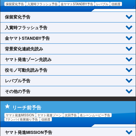
保留変化予告
入賞時フラッシュ予告
金ヤマトSTANDBY予告
レバブル
信頼度
保留変化予告
入賞時フラッシュ予告
金ヤマトSTANDBY予告
背景変化連続先読み
ヤマト発進ゾーン先読み
役モノ可動先読み予告
レバブル予告
その他の予告
リーチ前予告
ヤマト発進MISSION
ヤマト発進ゾーン
次回予告
名シーンムービー予告
7テンパイ発展煽り予告
信頼度
ヤマト発進MISSION予告