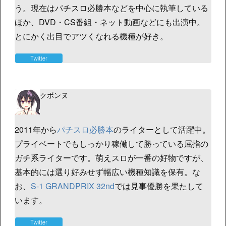
う。現在はパチスロ必勝本などを中心に執筆している
ほか、DVD・CS番組・ネット動画などにも出演中。
とにかく出目でアツくなれる機種が好き。
クボンヌ
2011年から
パチスロ必勝本
のライターとして活躍中。
プライベートでもしっかり稼働して勝っている屈指の
ガチ系ライターです。萌えスロが一番の好物ですが、
基本的には選り好みせず幅広い機種知識を保有。な
お、
S-1 GRANDPRIX 32nd
では見事優勝を果たして
います。