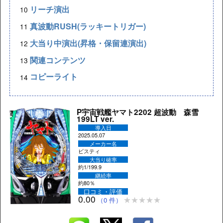
リーチ演出
真波動RUSH(ラッキートリガー)
大当り中演出(昇格・保留連演出)
関連コンテンツ
コピーライト
P宇宙戦艦ヤマト2202 超波動 森雪
199LT ver.
導入日
2025.05.07
メーカー名
ビスティ
大当り確率
約1/199.9
継続率
約80％
口コミ・評価
0.00
（0 件）