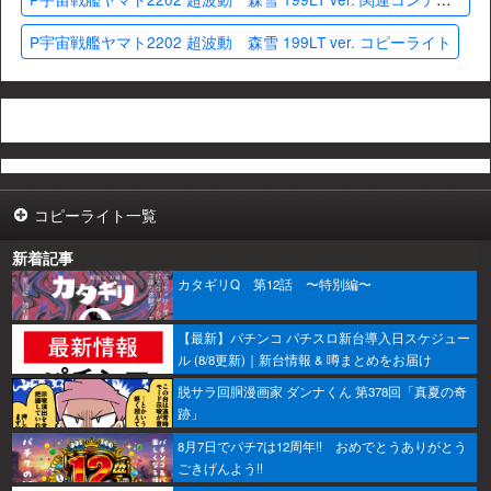
P宇宙戦艦ヤマト2202 超波動 森雪 199LT ver. コピーライト
コピーライト一覧
新着記事
カタギリQ 第12話 〜特別編〜
【最新】パチンコ パチスロ新台導入日スケジュー
ル (8/8更新)｜新台情報 & 噂まとめをお届け
脱サラ回胴漫画家 ダンナくん 第378回「真夏の奇
跡」
8月7日でパチ7は12周年!! おめでとうありがとう
ごきげんよう!!