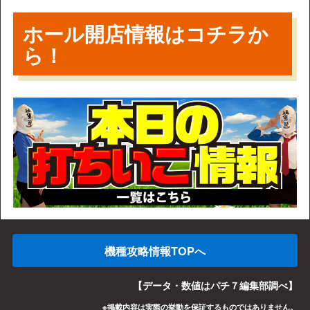
ホール開店情報はコチラか
ら！
機種攻略情報TOPへ
【データ・数値はパチ７編集部調べ】
※掲載内容は実際の挙動を保証するものではありません。