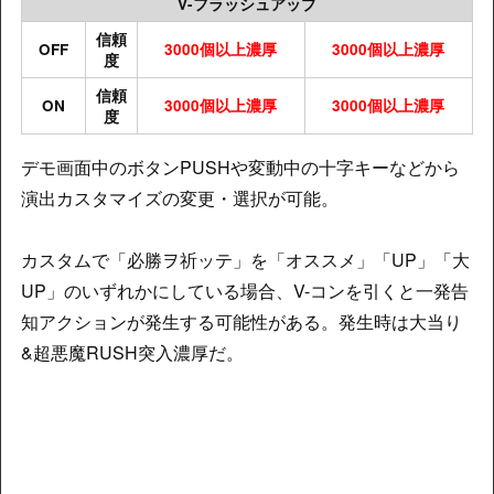
V-フラッシュアップ
信頼
OFF
3000個以上濃厚
3000個以上濃厚
度
信頼
ON
3000個以上濃厚
3000個以上濃厚
度
デモ画面中のボタンPUSHや変動中の十字キーなどから
演出カスタマイズの変更・選択が可能。
カスタムで「必勝ヲ祈ッテ」を「オススメ」「UP」「大
UP」のいずれかにしている場合、V-コンを引くと一発告
知アクションが発生する可能性がある。発生時は大当り
&超悪魔RUSH突入濃厚だ。