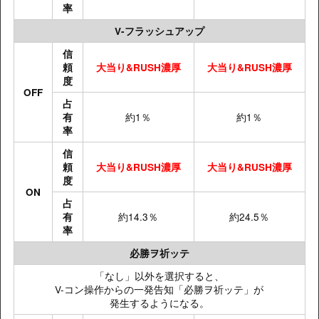
率
V-フラッシュアップ
信
頼
大当り&RUSH濃厚
大当り&RUSH濃厚
度
OFF
占
約1％
約1％
有
率
信
頼
大当り&RUSH濃厚
大当り&RUSH濃厚
度
ON
占
約14.3％
約24.5％
有
率
必勝ヲ祈ッテ
「なし」以外を選択すると、
V-コン操作からの一発告知「必勝ヲ祈ッテ」が
発生するようになる。