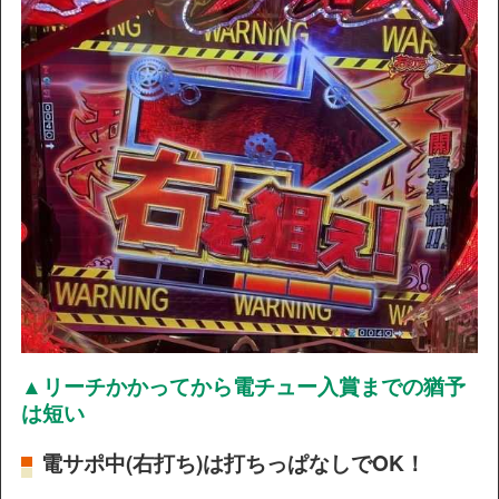
▲リーチかかってから電チュー入賞までの猶予
は短い
​電サポ中(右打ち)は打ちっぱなしでOK！