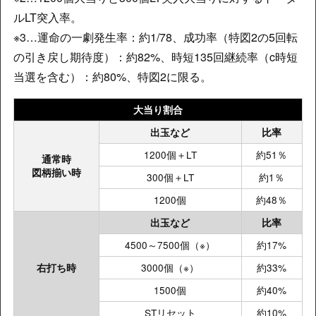
ルLT突入率。
※3…運命の一劇発生率：約1/78、成功率（特図2の5回転
の引き戻し期待度）：約82%、時短135回継続率（c時短
当選を含む）：約80%、特図2に限る。
大当り割合
出玉など
比率
1200個＋LT
約51％
通常時
図柄揃い時
300個＋LT
約1％
1200個
約48％
出玉など
比率
4500～7500個（※）
約17%
3000個（※）
約33%
右打ち時
1500個
約40%
STリセット
約10%