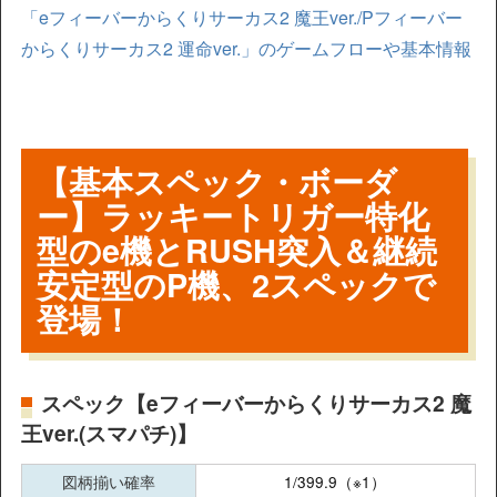
「eフィーバーからくりサーカス2 魔王ver./Pフィーバー
からくりサーカス2 運命ver.」のゲームフローや基本情報
【基本スペック・ボーダ
ー】ラッキートリガー特化
型のe機とRUSH突入＆継続
安定型のP機、2スペックで
登場！
スペック【eフィーバーからくりサーカス2 魔
王ver.(スマパチ)】
図柄揃い確率
1/399.9（※1）