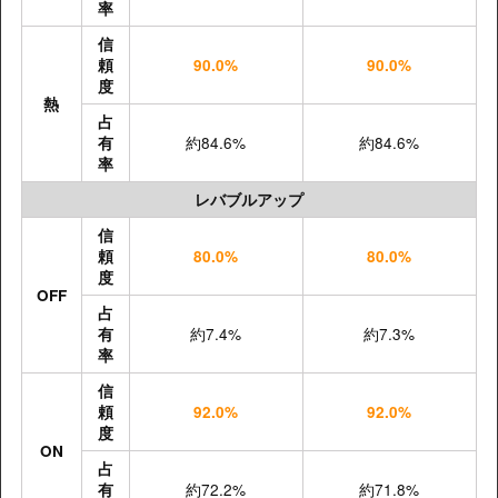
率
信
頼
90.0%
90.0%
度
熱
占
約84.6%
約84.6%
有
率
レバブルアップ
信
頼
80.0%
80.0%
度
OFF
占
約7.4%
約7.3%
有
率
信
頼
92.0%
92.0%
度
ON
占
約72.2%
約71.8%
有