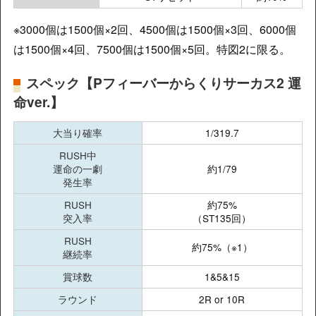
※3000個は1500個×2回、4500個は1500個×3回、6000個
は1500個×4回、7500個は1500個×5回。特図2に限る。
スペック【Pフィーバーからくりサーカス2 運
命ver.】
大当り確率
1/319.7
RUSH中
運命の一劇
約1/79
発生率
RUSH
約75%
突入率
（ST135回）
RUSH
約75%（※1）
継続率
賞球数
1&5&15
ラウンド
2R or 10R