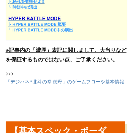
├ 秘孔を究明せよ!!
└ 時短中の演出
HYPER BATTLE MODE
├ HYPER BATTLE MODE 概要
└ HYPER BATTLE MODE中の演出
※記事内の「濃厚」表記に関しまして、大当りなど
を保証するものではない点、ご了承ください。
>>>
「デジハネP北斗の拳 慈母」のゲームフローや基本情報
【基本スペック・ボーダ