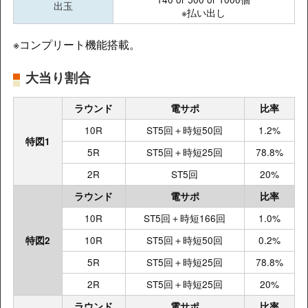
出玉
※払い出し
※コンプリート機能搭載。
大当り割合
ラウンド
電サポ
比率
10R
ST5回＋時短50回
1.2%
特図1
5R
ST5回＋時短25回
78.8%
2R
ST5回
20%
ラウンド
電サポ
比率
10R
ST5回＋時短166回
1.0%
10R
ST5回＋時短50回
0.2%
特図2
5R
ST5回＋時短25回
78.8%
2R
ST5回＋時短25回
20%
ラウンド
電サポ
比率