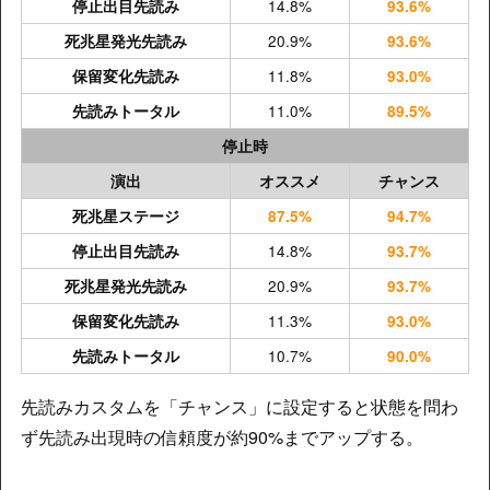
14.8%
停止出目先読み
93.6%
20.9%
死兆星発光先読み
93.6%
11.8%
保留変化先読み
93.0%
11.0%
先読みトータル
89.5%
停止時
演出
オススメ
チャンス
死兆星ステージ
87.5%
94.7%
14.8%
停止出目先読み
93.7%
20.9%
死兆星発光先読み
93.7%
11.3%
保留変化先読み
93.0%
10.7%
先読みトータル
90.0%
先読みカスタムを「チャンス」に設定すると状態を問わ
ず先読み出現時の信頼度が約90%までアップする。