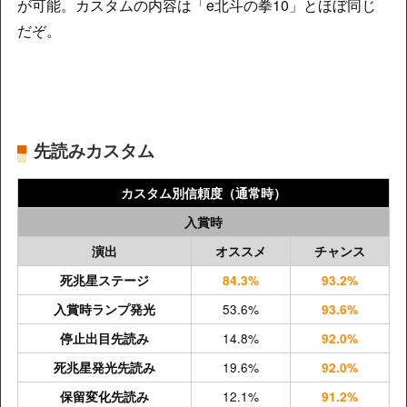
が可能。カスタムの内容は「e北斗の拳10」とほぼ同じ
だぞ。
先読みカスタム
カスタム別信頼度（通常時）
入賞時
演出
オススメ
チャンス
死兆星ステージ
84.3%
93.2%
53.6%
入賞時ランプ発光
93.6%
14.8%
停止出目先読み
92.0%
19.6%
死兆星発光先読み
92.0%
12.1%
保留変化先読み
91.2%