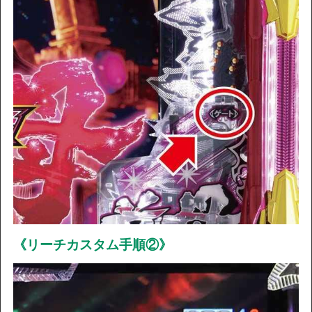
《リーチカスタム手順②》