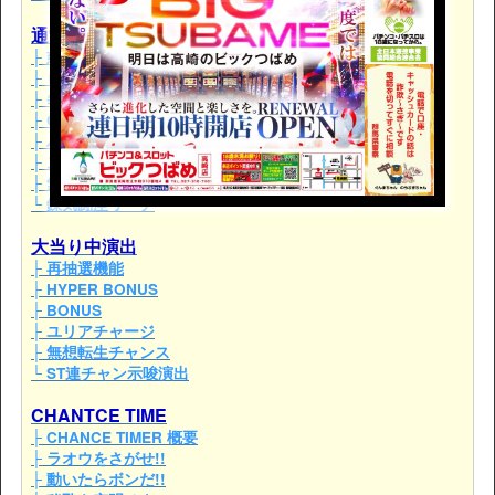
通常時 リーチ演出
├ 慈母の祈りリーチ
├ ロングリーチ
├ 拳王の帰還リーチ
├ GOLANリーチ
├ バトルリーチ
├ ストーリーリーチ
├ 無想転生リーチ
└ 錬気闘座リーチ
大当り中演出
├ 再抽選機能
├ HYPER BONUS
├ BONUS
├ ユリアチャージ
├ 無想転生チャンス
└ ST連チャン示唆演出
CHANTCE TIME
├ CHANCE TIMER 概要
├ ラオウをさがせ!!
├ 動いたらボンだ!!