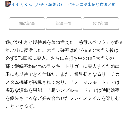
せせりくん（パチ７編集部）
パチンコ演出信頼度まとめ
前の記事
記事一覧
次の記事
遊びやすさと期待感を兼ね備えた「慈母スペック」が約9
年ぶりに復活した。大当り確率は約1/79.9で大当り後は
必ずST5回転に突入。さらに右打ち中の10R大当りの一
部で継続率約94%のラッキートリガーに突入するため出
玉にも期待できる仕様だ。また、業界初となるリーチカ
スタム機能が搭載されており、「ノーマルモード」では
多彩な演出を堪能、「超シンプルモード」では時間効率
を優先させるなど好み合わせたプレイスタイルを楽しむ
ことできるぞ。