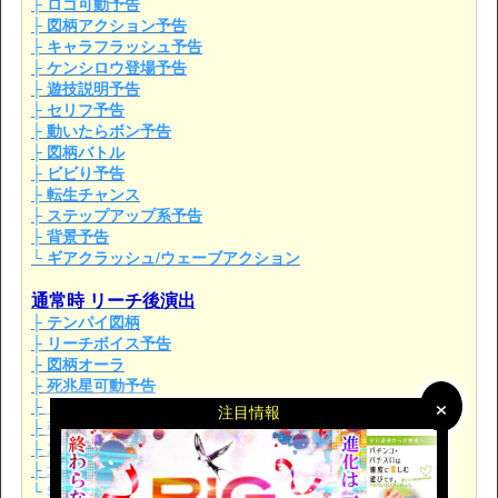
├ ロゴ可動予告
├ 図柄アクション予告
├ キャラフラッシュ予告
├ ケンシロウ登場予告
├ 遊技説明予告
├ セリフ予告
├ 動いたらボン予告
├ 図柄バトル
├ ビビり予告
├ 転生チャンス
├ ステップアップ系予告
├ 背景予告
└ ギアクラッシュ/ウェーブアクション
通常時 リーチ後演出
├ テンパイ図柄
├ リーチボイス予告
├ 図柄オーラ
├ 死兆星可動予告
×
×
├ リーチ後ボタン予告
注目情報
├ 強敵背景
├ 次回予告
├ 北斗百裂拳予告
└ SPリーチ発展演出