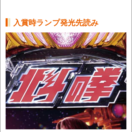
入賞時ランプ発光先読み