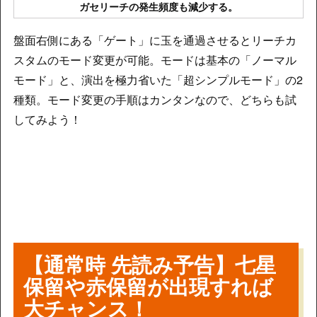
ガセリーチの発生頻度も減少する。
盤面右側にある「ゲート」に玉を通過させるとリーチカ
スタムのモード変更が可能。モードは基本の「ノーマル
モード」と、演出を極力省いた「超シンプルモード」の2
種類。モード変更の手順はカンタンなので、どちらも試
してみよう！
【通常時 先読み予告】七星
保留や赤保留が出現すれば
大チャンス！