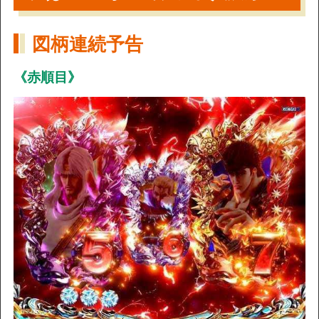
図柄連続予告
《赤順目》