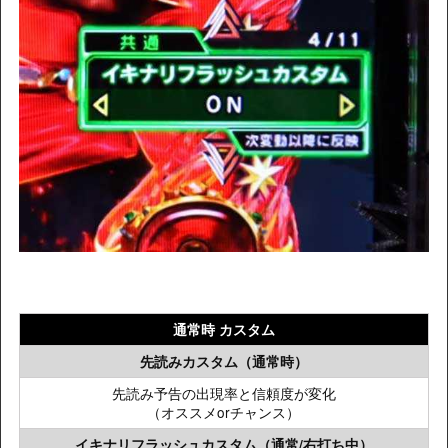
通常時 カスタム
先読みカスタム（通常時）
先読み予告の出現率と信頼度が変化
（オススメorチャンス）
イキナリフラッシュカスタム（通常/右打ち中）