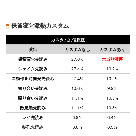
保留変化激熱カスタム
カスタム別信頼度
演出
カスタムなし
カスタムあり
27.6%
保留変化先読み
大当り濃厚
27.4%
10.2%
シェイク先読み
27.4%
10.2%
図柄停止時発光先読み
10.6%
9.9%
競り合い先読み
11.1%
10.3%
殴り合い先読み
11.1%
10.3%
敵急襲先読み
6.9%
6.4%
レイ先読み
6.8%
6.3%
秘孔先読み