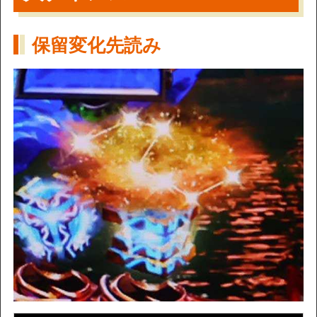
保留変化先読み