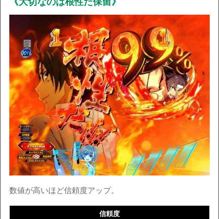
《大切なのは根性だ保留》
数値が高いほど信頼度アップ。
信頼度