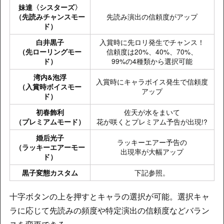
妹達〈シスターズ〉
先読み演出の信頼度がアップ
（先読みチャンスモー
ド）
入賞時に先ロリ発生でチャンス！
白井黒子
信頼度は20%、40%、70%、
（先ローリングモー
99%の4種類から選択可能
ド）
湾内&泡浮
入賞時にキャラボイス発生で信頼度
（入賞時ボイスモー
アップ
ド）
佐天が水をまいて
初春飾利
花が咲くとプレミアム予告が出現!?
（プレミアムモード）
婚后光子
ラッキーエアー予告の
（ラッキーエアーモー
出現率が大幅アップ
ド）
下記参照。
黒子変態カスタム
十字ボタンの上を押すとキャラの選択が可能。選択キャ
ラに応じて先読みの頻度や特定演出の信頼度などバラン