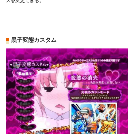
スを変更できる。
黒子変態カスタム