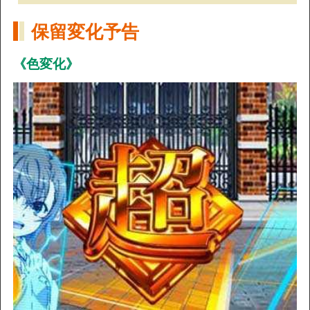
保留変化予告
《色変化》