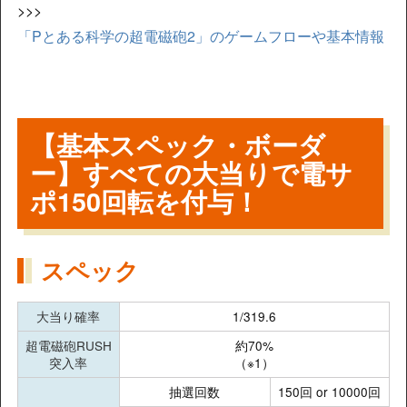
>>>
「Pとある科学の超電磁砲2」のゲームフローや基本情報
【基本スペック・ボーダ
ー】すべての大当りで電サ
ポ150回転を付与！
スペック
大当り確率
1/319.6
超電磁砲RUSH
約70%
突入率
（※1）
抽選回数
150回 or 10000回