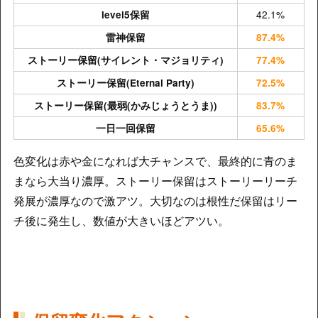
42.1%
level5
保留
雷神
保留
87.4%
ストーリー保留(サイレント・マジョリティ)
77.4%
ストーリー保留(Eternal Party)
72.5%
ストーリー保留(最弱(かみじょうとうま)
)
83.7%
一日一回保留
65.6%
色変化は赤や金になれば大チャンスで、最終的に青のま
まなら大当り濃厚。ストーリー保留はストーリーリーチ
発展が濃厚なので激アツ。大切なのは根性だ保留はリー
チ後に発生し、数値が大きいほどアツい。