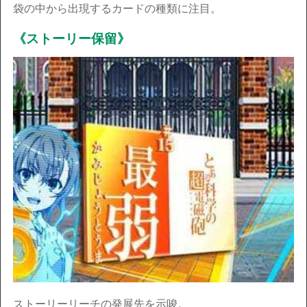
袋の中から出現するカードの種類に注目。
《ストーリー保留》
ストーリーリーチの発展先を示唆。