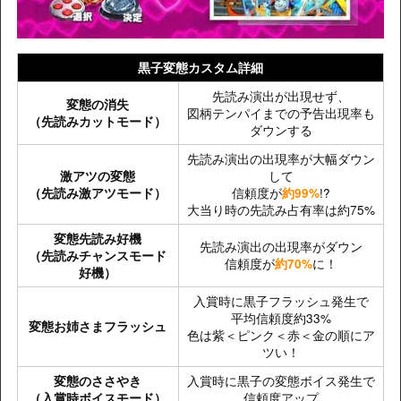
黒子変態カスタム詳細
先読み演出が出現せず、
変態の消失
図柄テンパイまでの予告出現率も
（先読みカットモード）
ダウンする
先読み演出の出現率が大幅ダウン
して
激アツの変態
信頼度が
!?
（先読み激アツモード）
約99%
大当り時の先読み占有率は約75%
変態先読み好機
先読み演出の出現率がダウン
（先読みチャンスモード
信頼度が
に！
約70%
好機）
入賞時に黒子フラッシュ発生で
平均信頼度約33%
変態お姉さまフラッシュ
色は紫＜ピンク＜赤＜金の順にア
ツい！
入賞時に黒子の変態ボイス発生で
変態のささやき
信頼度アップ
（入賞時ボイスモード）