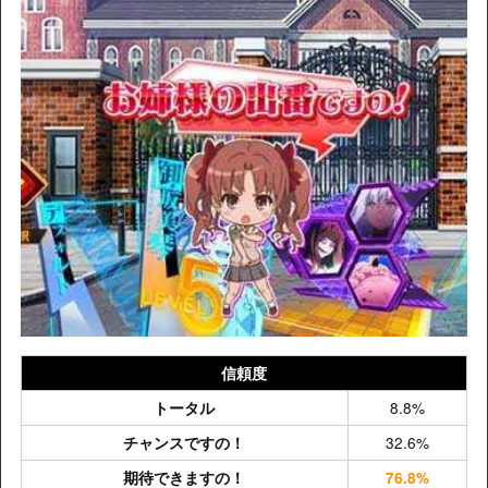
信頼度
8.8%
トータル
32.6%
チャンスですの！
期待できますの！
76.8%