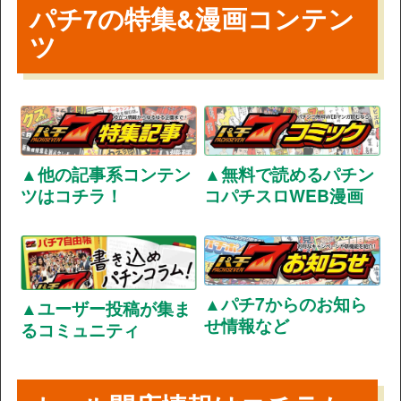
パチ7の特集&漫画コンテン
ツ
▲他の記事系コンテン
▲無料で読めるパチン
ツはコチラ！
コパチスロWEB漫画
▲パチ7からのお知ら
▲ユーザー投稿が集ま
せ情報など
るコミュニティ