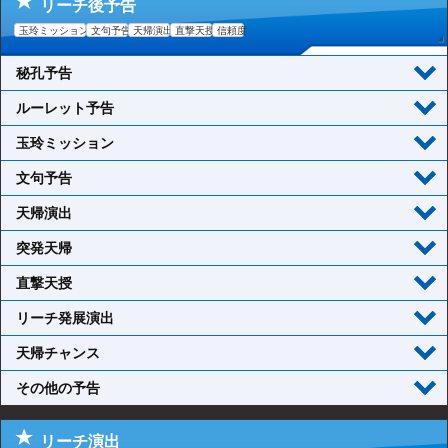
リーチ後予告
玉玲ミッション
文句予告
天帰演出
直撃天授
信頼度
秘孔予告
ルーレット予告
玉玲ミッション
文句予告
天帰演出
突発天帰
直撃天授
リーチ発展演出
天帰チャンス
その他の予告
リーチ演出