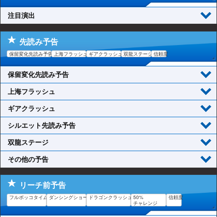
注目演出
先読み予告
保留変化先読み予告
上海フラッシュ
ギアクラッシュ
双龍ステージ
信頼度
保留変化先読み予告
上海フラッシュ
ギアクラッシュ
シルエット先読み予告
双龍ステージ
その他の予告
リーチ前予告
フルボッコタイム
ダンシングショー
ドラゴンクラッシュ
50%
信頼度
チャレンジ