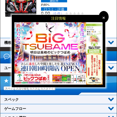
継続率
約80%
口コミ・評価
0.00
（0 件）
×
×
注目情報
機種紹介
口コミ(評価・感想)
ユーザー評価
スペック・ゲームフロー
スペック
大当り確率
カスタム
カスタマイズ
スペック
ゲームフロー