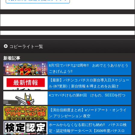
コピーライト一覧
新着記事
8月7日でパチ7は12周年!! おめでとうありがとう
ごきげんよう!!
【最新】パチンコ パチスロ新台導入日スケジュー
ル (8/7更新)｜新台情報 & 噂まとめをお届け
4コマパチけもの第81回 けもの、SEEDを打つ
【演出信頼度まとめ】eソードアート・オンライ
ン アリシゼーション 夜空
ホールからなくなる前に打ち納め!! パチスロ検
定・認定情報データベース【2026年度パチスロ