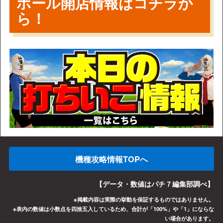
ホール開店情報はコチラか
ら！
機種攻略情報TOPへ
【データ・数値はパチ７編集部調べ】
※掲載内容は実際の挙動を保証するものではありません。
※表内の数値は小数点を四捨五入しているため、合計が「100%」や「1」にならな
い場合があります。