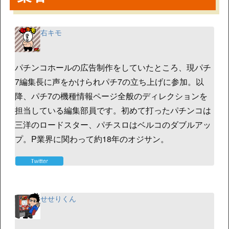
右キモ
パチンコホールの広告制作をしていたところ、現パチ
7編集長に声をかけられパチ7の立ち上げに参加。以
降、パチ7の機種情報ページ全般のディレクションを
担当している編集部員です。初めて打ったパチンコは
三洋のロードスター、パチスロはベルコのダブルアッ
プ。P業界に関わって約18年のオジサン。
せせりくん