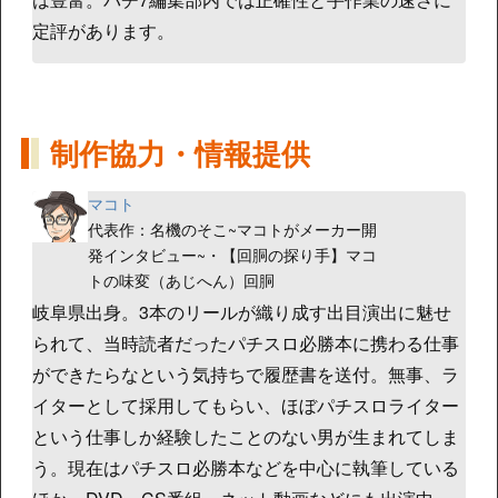
定評があります。
制作協力・情報提供
マコト
代表作：名機のそこ~マコトがメーカー開
発インタビュー~・【回胴の探り手】マコ
トの味変（あじへん）回胴
岐阜県出身。3本のリールが織り成す出目演出に魅せ
られて、当時読者だったパチスロ必勝本に携わる仕事
ができたらなという気持ちで履歴書を送付。無事、ラ
イターとして採用してもらい、ほぼパチスロライター
という仕事しか経験したことのない男が生まれてしま
う。現在はパチスロ必勝本などを中心に執筆している