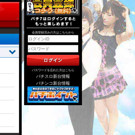
会員登録済みの方はこちらから
パスワードを忘れた方はこちら
パチスロ新台情報
パチンコ新台情報