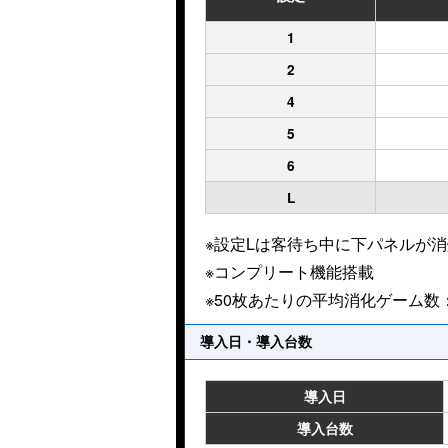
1
2
4
5
6
L
※設定Lは客待ち中に下パネルが消
※コンプリート機能搭載
※50枚あたりの平均消化ゲーム数：31
導入日・導入台数
導入日
導入台数