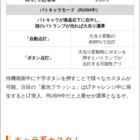
パトキャラモード（RUSH中）
パトキャラが液晶右下に在中し、
頭のパトランプが光れば大当り濃厚
大当り変動の
「自動点灯」
約95%で点灯
大当り変動時にボタンを
押すとパトランプが
「ボタン点灯」
点灯する可能性アリ
待機画面中に十字ボタンを押すことで様々なカスタムが
可能。注目の「紫光フラッシュ」はLTチャレンジ中に発
生するとLT突入、RUSH中だと上乗せが濃厚となるぞ。
キャラ系カスタム