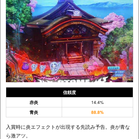
信頼度
14.4%
赤炎
青炎
88.8%
入賞時に炎エフェクトが出現する先読み予告。炎が青な
ら激アツ。