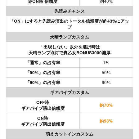
約40%
赤ON時 信
頼度
先読みチャンス
「ON」にすると先読み演出のトータル信頼度が約43%にアッ
プ
天晴ランプカスタム
「出現しない」以外を選択時は
天晴ランプ点灯で真乙女BONUS3000濃厚
1%
「通常」の占有率
50%
「50%」の占有率
90%
「90%」の占有率
ギアバイブカスタム
OFF時
約70%
ギアバイブ演出信頼度
ON時
約98%
ギアバイブ演出​信頼度
萌えカットインカスタム