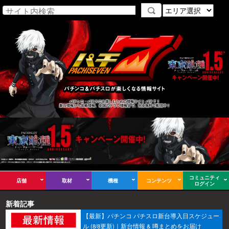
パチンコ・パチスロを楽しむための情報サイト パチ７！
新台情報から攻略情報、全国のチラシ情報まで、完全無料で配信中！
コミュニティ
店舗
取材
機種
コンテンツ
ログイン
新着記事
【最新】パチンコ パチスロ新台導入日スケジュー
ル (8/8更新)｜新台情報 & 噂まとめをお届け