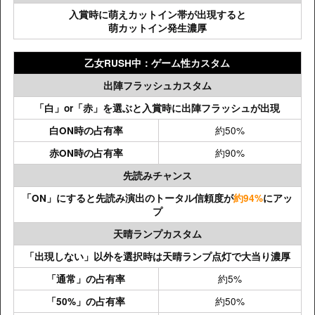
入賞時に萌えカットイン帯が出現すると
萌カットイン発生濃厚
乙女RUSH中：ゲーム性カスタム
出陣フラッシュカスタム
「白」or「赤」を選ぶと入賞時に出陣フラッシュが出現
約50%
白ON時の占有率
約90%
赤ON時
の占有率
先読みチャンス
「ON」にすると先読み演出のトータル信頼度が
約94%
にアッ
プ
天晴ランプカスタム
「出現しない」以外を選択時は天晴ランプ点灯で大当り濃厚
約5%
「通常」の占有率
約50%
「50%」の占有率