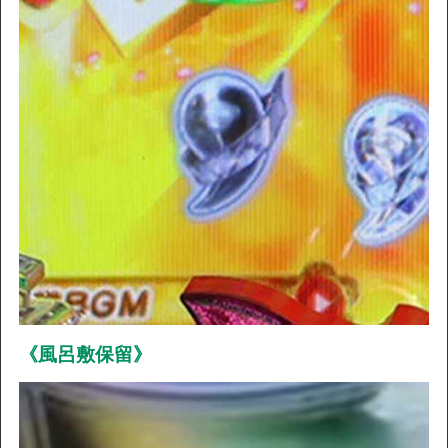
《風呂敷保留》