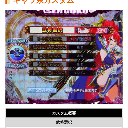
カスタム概要
武将選択