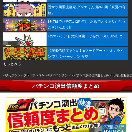
脱サラ回胴漫画家 ダンナくん 第378回「真夏の奇
跡」
8月7日でパチ7は12周年!! おめでとうありがとう
ごきげんよう!!
4コマパチけもの第81回 けもの、SEEDを打つ
【演出信頼度まとめ】eソードアート・オンライ
ン アリシゼーション 夜空
もっとみる
パチセブントップ
パチンコ＆パチスロコンテンツ
パチンコ演出信頼度まとめ
【演出信頼度ま
パチンコ演出信頼度まとめ