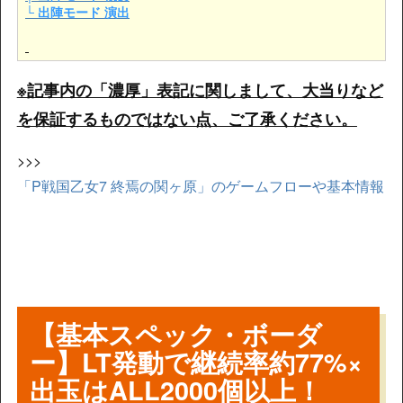
└ 出陣モード 演出
※記事内の「濃厚」表記に関しまして、大当りなど
を保証するものではない点、ご了承ください。
>>>
「P戦国乙女7 終焉の関ヶ原」のゲームフローや基本情報
【基本スペック・ボーダ
ー】LT発動で継続率約77%×
出玉はALL2000個以上！