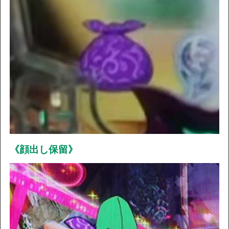
《顔出し保留》