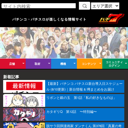
パチンコ・パチスロが楽しくなる情報サイト
コミュニティ
店舗
取材
機種
コンテンツ
ログイン
新着記事
【最新】パチンコ パチスロ新台導入日スケジュー
ル (8/10更新)｜新台情報 & 噂まとめをお届け
リボンと銀の玉 第1話「私の好きなものは」
カタギリQ 第12話 〜特別編〜
脱サラ回胴漫画家 ダンナくん 第378回「真夏の奇