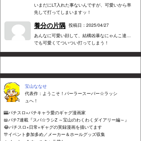
いまだにLT入れた事ないんですが、可愛いから率
先して打ってしまいますッ！
養分の片隅
投稿日：2025/04/27
あんなに可愛い顔して、結構凶暴なにゃんこ達…
でも可愛くてついつい打ってしまう！
宝山ななせ
代表作：ようこそ！パーラースーパー☆ラッシ
ュへ！
🎰パチスロ×パチキャラ愛のギャグ漫画家
📖パチ7連載『スパ☆ラシZ ～宝山のわくわくダイアリー編～』
😂パチスロ×日常×ギャグの実録漫画を描いてます
🎊イベント参加多め／メーカー＆ホールグッズ収集