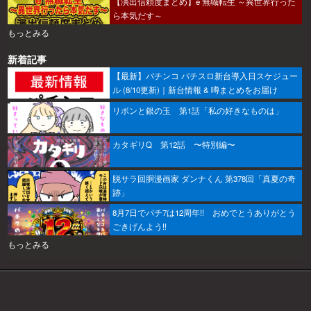
【演出信頼度まとめ】e 無職転生 ～異世界行った
ら本気だす～
もっとみる
新着記事
【最新】パチンコ パチスロ新台導入日スケジュー
ル (8/10更新)｜新台情報 & 噂まとめをお届け
リボンと銀の玉 第1話「私の好きなものは」
カタギリQ 第12話 〜特別編〜
脱サラ回胴漫画家 ダンナくん 第378回「真夏の奇
跡」
8月7日でパチ7は12周年!! おめでとうありがとう
ごきげんよう!!
もっとみる