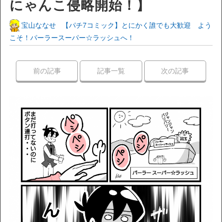
にゃんこ侵略開始！】
宝山ななせ
【パチ7コミック】とにかく誰でも大歓迎 よう
こそ！パーラースーパー☆ラッシュへ！
前の記事
記事一覧
次の記事