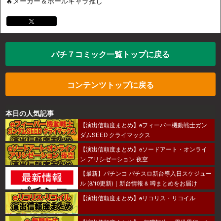
🔥メーカー＆ホールキャラ推し
パチ７コミック一覧トップに戻る
コンテンツトップに戻る
本日の人気記事
【演出信頼度まとめ】eフィーバー機動戦士ガン
ダムSEED クライマックス
【演出信頼度まとめ】eソードアート・オンライ
ン アリシゼーション 夜空
【最新】パチンコ パチスロ新台導入日スケジュー
ル (8/10更新)｜新台情報 & 噂まとめをお届け
【演出信頼度まとめ】eリコリス・リコイル