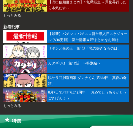
【演出信頼度まとめ】e 無職転生 ～異世界行った
ら本気だす～
もっとみる
新着記事
【最新】パチンコ パチスロ新台導入日スケジュー
ル (8/10更新)｜新台情報 & 噂まとめをお届け
リボンと銀の玉 第1話「私の好きなものは」
カタギリQ 第12話 〜特別編〜
脱サラ回胴漫画家 ダンナくん 第378回「真夏の奇
跡」
8月7日でパチ7は12周年!! おめでとうありがとう
ごきげんよう!!
もっとみる
特集