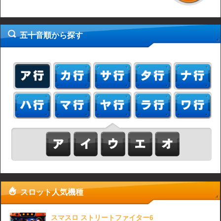
五十音順から探す
スロット人気機種
スマスロ ストリートファイター6