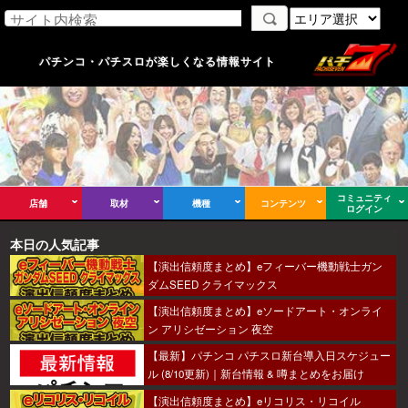
パチンコ・パチスロが楽しくなる情報サイト
コミュニティ
店舗
取材
機種
コンテンツ
ログイン
本日の人気記事
【演出信頼度まとめ】eフィーバー機動戦士ガン
ダムSEED クライマックス
【演出信頼度まとめ】eソードアート・オンライ
ン アリシゼーション 夜空
【最新】パチンコ パチスロ新台導入日スケジュー
ル (8/10更新)｜新台情報 & 噂まとめをお届け
【演出信頼度まとめ】eリコリス・リコイル