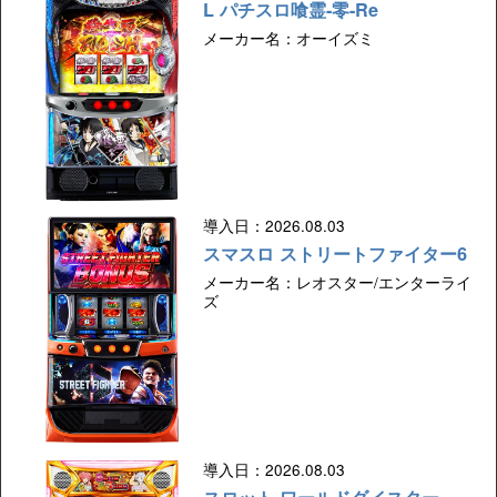
L パチスロ喰霊-零-Re
メーカー名：オーイズミ
導入日：2026.08.03
スマスロ ストリートファイター6
メーカー名：レオスター/エンターライ
ズ
導入日：2026.08.03