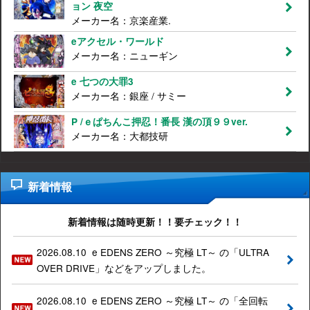
ョン 夜空
メーカー名：京楽産業.
eアクセル・ワールド
メーカー名：ニューギン
e 七つの大罪3
メーカー名：銀座 / サミー
P /ｅぱちんこ押忍！番長 漢の頂９９ver.
メーカー名：大都技研
新着情報
新着情報は随時更新！！要チェック！！
2026.08.10 e EDENS ZERO ～究極 LT～ の「ULTRA
OVER DRIVE」などをアップしました。
2026.08.10 e EDENS ZERO ～究極 LT～ の「全回転