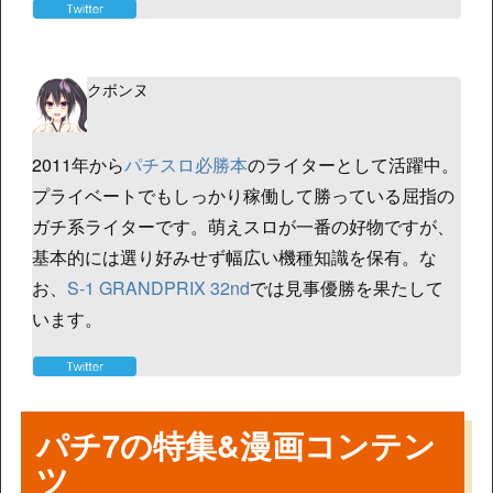
クボンヌ
2011年から
パチスロ必勝本
のライターとして活躍中。
プライベートでもしっかり稼働して勝っている屈指の
ガチ系ライターです。萌えスロが一番の好物ですが、
基本的には選り好みせず幅広い機種知識を保有。な
お、
S-1 GRANDPRIX 32nd
では見事優勝を果たして
います。
パチ7の特集&漫画コンテン
ツ