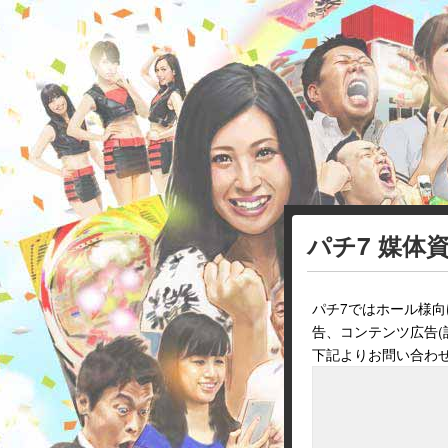
パチ7 媒体
パチ7ではホール様
告、コンテンツ広告
下記よりお問い合わ