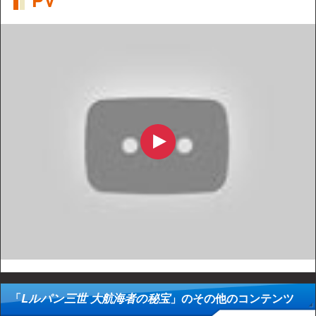
「
Lルパン三世 大航海者の秘宝
」のその他のコンテンツ