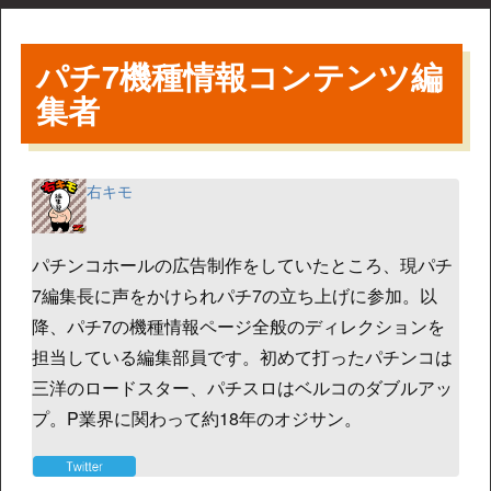
パチ7機種情報コンテンツ編
集者
右キモ
パチンコホールの広告制作をしていたところ、現パチ
7編集長に声をかけられパチ7の立ち上げに参加。以
降、パチ7の機種情報ページ全般のディレクションを
担当している編集部員です。初めて打ったパチンコは
三洋のロードスター、パチスロはベルコのダブルアッ
プ。P業界に関わって約18年のオジサン。