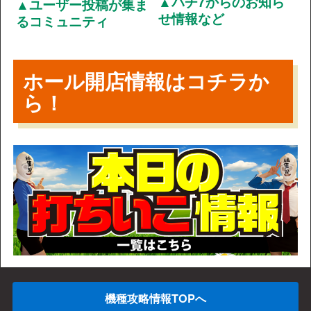
▲パチ7からのお知ら
▲ユーザー投稿が集ま
せ情報など
るコミュニティ
ホール開店情報はコチラか
ら！
機種攻略情報TOPへ