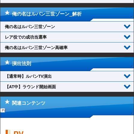
俺の名はルパン三世ゾーン_解析
俺の名はルパン三世ゾーン
レア役での成功当選率
俺の名はルパン三世ゾーン高確率
演出法則
【通常時】ルパンTV演出
【AT中】ラウンド開始画面
関連コンテンツ
PV
PV