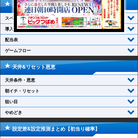
スペック&ゲームフロー
スペック・出玉率
導入日・導入台数
配当表
ゲームフロー
天井&リセット恩恵
天井条件・恩恵
朝イチ・リセット
狙い目
やめどき
設定差&設定推測まとめ【初当り確率】