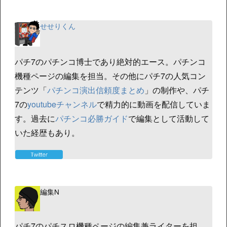
せせりくん
パチ7のパチンコ博士であり絶対的エース。パチンコ
機種ページの編集を担当。その他にパチ7の人気コン
テンツ「
パチンコ演出信頼度まとめ
」の制作や、パチ
7の
youtubeチャンネル
で精力的に動画を配信していま
す。過去に
パチンコ必勝ガイド
で編集として活動して
いた経歴もあり。
編集N
パチ7のパチスロ機種ページの編集兼ライターを担