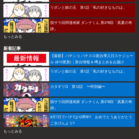
リボンと銀の玉 第1話「私の好きなものは」
脱サラ回胴漫画家 ダンナくん 第378回「真夏の奇
跡」
もっとみる
新着記事
【最新】パチンコ パチスロ新台導入日スケジュー
ル (8/10更新)｜新台情報 & 噂まとめをお届け
リボンと銀の玉 第1話「私の好きなものは」
カタギリQ 第12話 〜特別編〜
脱サラ回胴漫画家 ダンナくん 第378回「真夏の奇
跡」
8月7日でパチ7は12周年!! おめでとうありがとう
ごきげんよう!!
もっとみる