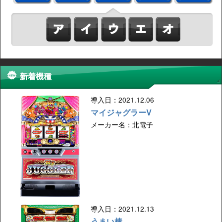
新着機種
導入日：2021.12.06
マイジャグラーV
メーカー名：北電子
導入日：2021.12.13
うまい棒