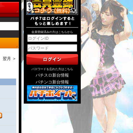
会員登録済みの方はこちらから
翌月 ＞
パスワードを忘れた方はこちら
パチスロ新台情報
パチンコ新台情報