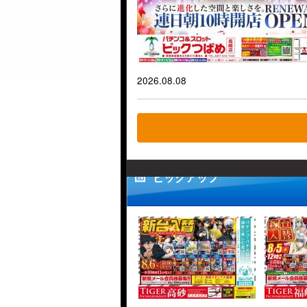
2026.08.08
ピックアップ