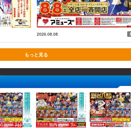
2026.08.08
もっと見る