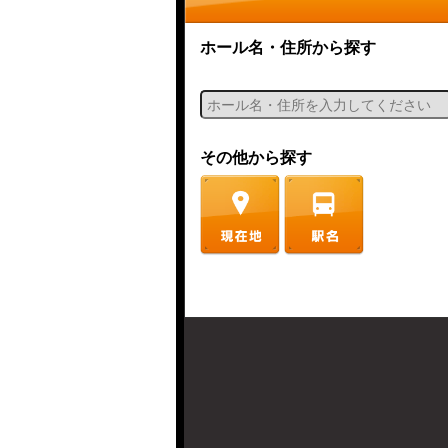
ホール名・住所から探す
その他から探す