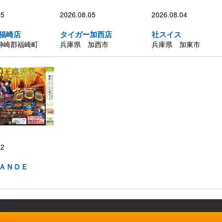
05
2026.08.05
2026.08.04
福崎店
タイガー加西店
社スイス
神崎郡福崎町
兵庫県 加西市
兵庫県 加東市
02
ＡＮＤＥ