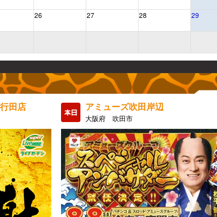
26
27
28
29
行田店
アミューズ吹田岸辺
大阪府 吹田市