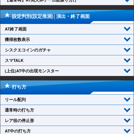
設定判別(設定推測)│演出・終了画面
AT終了画面
獲得枚数表示
シスクエコインのガチャ
スマTALK
(上位)AT中の出現モンスター
打ち方
リール配列
通常時の打ち方
レア役の停止形
AT中の打ち方