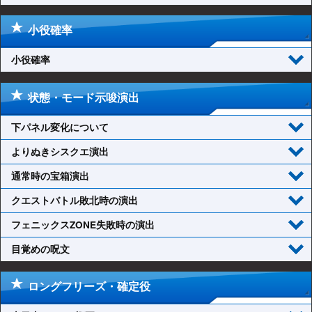
小役確率
小役確率
状態・モード示唆演出
下パネル変化について
よりぬきシスクエ演出
通常時の宝箱演出
クエストバトル敗北時の演出
フェニックスZONE失敗時の演出
目覚めの呪文
ロングフリーズ・確定役