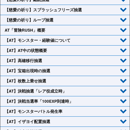
【慈愛の祈り】スプラッシュフリーズ抽選
【慈愛の祈り】ループ抽選
AT「冒険RUSH」概要
【AT】モンスター・経験値について
【AT】AT中の状態概要
【AT】高確移行抽選
【AT】宝箱出現時の抽選
【AT】枚数上乗せ抽選
【AT】決戦抽選「レア役成立時」
【AT】決戦当選率「100EXP到達時」
【AT】モンスターバトル発生率
【AT】イザヨイ配置抽選