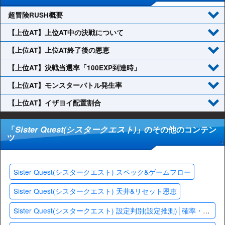
超冒険RUSH概要
【上位AT】上位AT中の決戦について
【上位AT】上位AT終了後の恩恵
【上位AT】決戦当選率「100EXP到達時」
【上位AT】モンスターバトル発生率
【上位AT】イザヨイ配置割合
「
Sister Quest(シスタークエスト)
」のその他のコンテン
ツ
Sister Quest(シスタークエスト) スペック&ゲームフロー
Sister Quest(シスタークエスト) 天井&リセット恩恵
Sister Quest(シスタークエスト) 設定判別(設定推測)│確率・数値