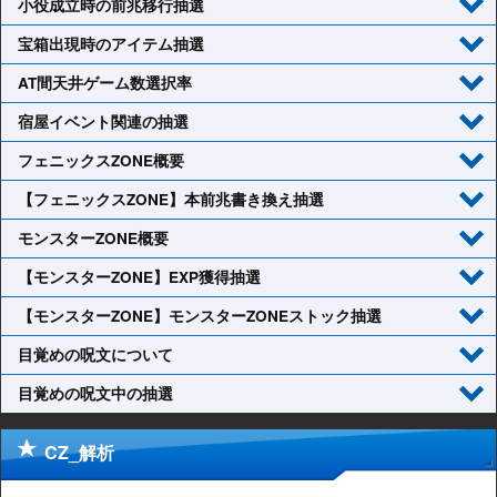
小役成立時の前兆移行抽選
宝箱出現時のアイテム抽選
AT間天井ゲーム数選択率
宿屋イベント関連の抽選
フェニックスZONE概要
【フェニックスZONE】本前兆書き換え抽選
モンスターZONE概要
【モンスターZONE】EXP獲得抽選
【モンスターZONE】モンスターZONEストック抽選
目覚めの呪文について
目覚めの呪文中の抽選
CZ_解析