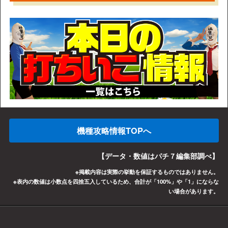
機種攻略情報TOPへ
【データ・数値はパチ７編集部調べ】
※掲載内容は実際の挙動を保証するものではありません。
※表内の数値は小数点を四捨五入しているため、合計が「100%」や「1」にならな
い場合があります。