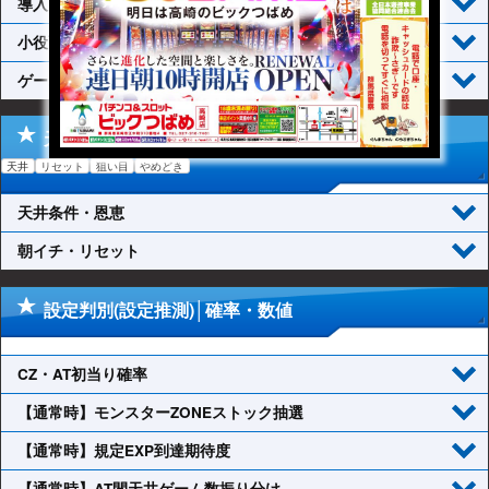
導入日・導入台数
小役配当
ゲームフロー
天井&リセット恩恵
天井
リセット
狙い目
やめどき
天井条件・恩恵
朝イチ・リセット
設定判別(設定推測)│確率・数値
CZ・AT初当り確率
【通常時】モンスターZONEストック抽選
【通常時】規定EXP到達期待度
【通常時】AT間天井ゲーム数振り分け