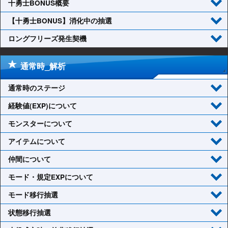
十勇士BONUS概要
【十勇士BONUS】消化中の抽選
ロングフリーズ発生契機
通常時_解析
通常時のステージ
経験値(EXP)について
モンスターについて
アイテムについて
仲間について
モード・規定EXPについて
モード移行抽選
状態移行抽選