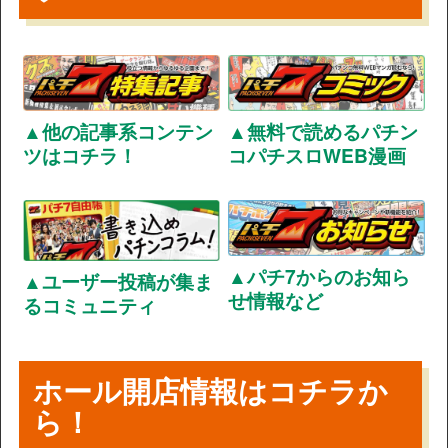
▲他の記事系コンテン
▲無料で読めるパチン
ツはコチラ！
コパチスロWEB漫画
▲パチ7からのお知ら
▲ユーザー投稿が集ま
せ情報など
るコミュニティ
ホール開店情報はコチラか
ら！