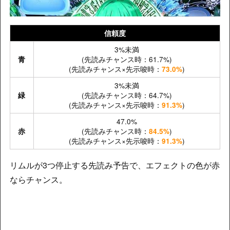
信頼度
3%未満
(先読みチャンス時：61.7%)
青
(先読みチャンス×先示唆時：
)
73.0%
3%未満
(先読みチャンス時：64.7%)
緑
(先読みチャンス×先示唆時：
)
91.3%
47.0%
(先読みチャンス時：
)
赤
84.5%
(先読みチャンス×先示唆時：
)
91.3%
リムルが3つ停止する先読み予告で、エフェクトの色が赤
ならチャンス。