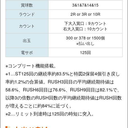
賞球数
3&1&7&14&15
ラウンド
2R or 3R or 10R
下大入賞口：9カウント
カウント
右大入賞口：10カウント
300 or 378 or 1500個
出玉
※払い出し
電サポ
125回
※コンプリート機能搭載。
※1…ST125回の継続率約83.5%と特図2保留4個引き戻し
率約1.2%の合算値。RUSH3回目の平均継続期待値は
58.6%、RUSH6回目は76.6%、RUSH9回目は82.1%で、
以降3の倍数のRUSH回数の平均継続期待値はRUSH回数
が増えるごとに約84%に近づく。
※2…リミット到達時は125回の時短に突入。