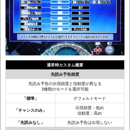
通常時カスタム概要
先読み予告頻度
先読み予告の出現頻度と信頼度が異なる
3種類のモードを選択可能
デフォルトモード
「標準」
出現頻度：低め
「チャンスのみ」
信頼度：高め
先読み予告は出現しない
「先読みなし」