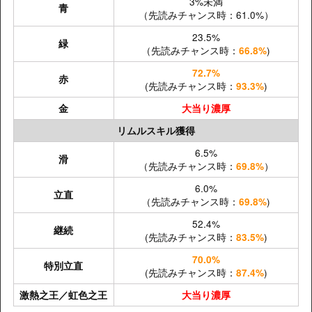
3%未満
青
（先読みチャンス時：61.0%）
23.5%
緑
（先読みチャンス時：
)
66.8%
72.7%
赤
(先読みチャンス時：
)
93.3%
金
大当り濃厚
リムルスキル獲得
6.5%
滑
（先読みチャンス時：
）
69.8%
6.0%
立直
（先読みチャンス時：
)
69.8%
52.4%
継続
(先読みチャンス時：
)
83.5%
70.0%
特別立直
(先読みチャンス時：
)
87.4%
激熱之王／虹色之王
大当り濃厚