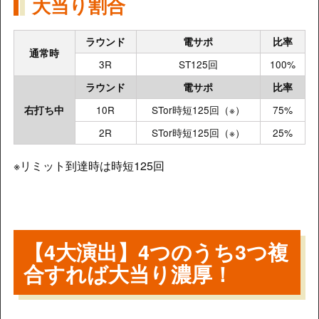
大当り割合
ラウンド
電サポ
比率
通常時
3R
ST125回
100%
ラウンド
電サポ
比率
10R
STor時短125回（※）
75%
右打ち中
2R
STor時短125回（※）
25%
※リミット到達時は時短125回
【4大演出】4つのうち3つ複
合すれば大当り濃厚！