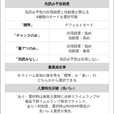
先読み予告頻度
先読み予告の出現頻度と信頼度が異なる
4種類のモードを選択可能
デフォルトモード
「標準」
出現頻度：低め
「チャンスのみ」
信頼度：高め
出現頻度：低め
「激アツのみ」
信頼度：激高
先読み予告は出現しない
「先読みなし」
暴風発生率
S-ストーム告知の発生率を「標準」か「多い」の
どちらかから選択できる
入賞時先示唆（先バレ）
「あり」選択時は保留入賞時に台枠スライムランプや
液晶下部リムルランプ発光でチャンス。
「あり＋特別音」選択時はRUSH中限定の
先バレ入賞音が発生。