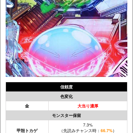
信頼度
色変化
金
大当り濃厚
モンスター保留
7.3%
（先読みチャンス時：
）
甲殻トカゲ
66.7%