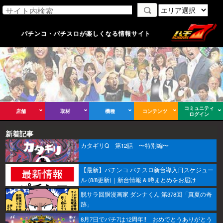
パチンコ・パチスロが楽しくなる情報サイト
コミュニティ
店舗
取材
機種
コンテンツ
ログイン
新着記事
カタギリQ 第12話 〜特別編〜
【最新】パチンコ パチスロ新台導入日スケジュー
ル (8/8更新)｜新台情報 & 噂まとめをお届け
脱サラ回胴漫画家 ダンナくん 第378回「真夏の奇
跡」
8月7日でパチ7は12周年!! おめでとうありがとう