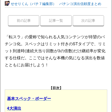
せせりくん（パチ７編集部）
パチンコ演出信頼度まとめ
前の記事
記事一覧
次の記事
「転スラ」の愛称で知られる人気コンテンツが待望のパ
チンコ化。スペックはリミット付きのSTタイプで、リミ
ット到達時(連続大当り回数が3の倍数)だけ継続率が変化
する仕様だ。ここではそんな本機の気になる演出を数値
とともにお届けしよう！
【目次】
基本スペック・ボーダー
4大演出