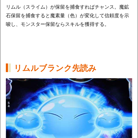
リムル（スライム）が保留を捕食すればチャンス。魔鉱
石保留を捕食すると魔素量（色）が変化して信頼度を示
唆し、モンスター保留ならスキルを獲得する。
リムルブランク先読み