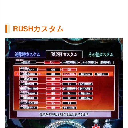
RUSHカスタム