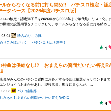
ールからなくなる前に打ち納め!! パチスロ検定・認
データベース【2026年度パチスロ版】
スロの検定・認定満了日を2026年から2028年まで年代別にリスト化。
の機種の設置期限をチェックして、ホールからなくなる前に打ち納めし
6.08.04
珍古めりこみ隊
めりこみ隊が行く！ パチンコ珍店珍道中！
1
の神曲は供給なし!? おまえらの質問だいたい答えRA
.9
店員がみんなのパチンコ質問にお答えする今回は抽選からサウンドまで
エンジョイもおまかせあれ。現役店員。現役店員なんだ……！
6.08.03
パチ7編集部
れみあのおまえらの質問だいたい答えRADIO
4