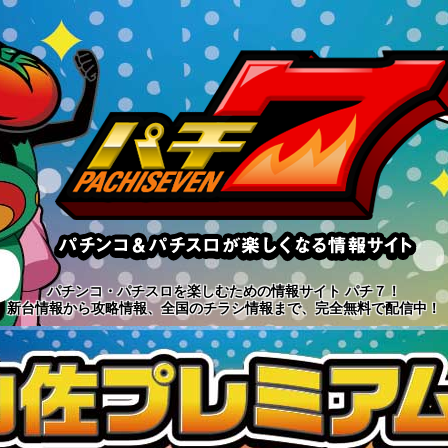
パチンコ・パチスロを楽しむための情報サイト パチ７！
新台情報から攻略情報、全国のチラシ情報まで、完全無料で配信中！