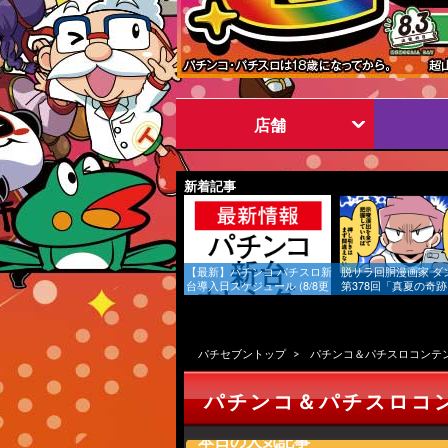
店舗
新着記事
【最新】パチンコ パチスロ新
脱サラ回胴漫画家 ダ
台導入日スケジュール (8/8更
第378回「真夏の奇
新)｜新台情報 & 噂まとめをお
届け
パチセブントップ
パチンコ＆パチスロコンテ
パチンコ＆パチスロコ
本日の人気記事