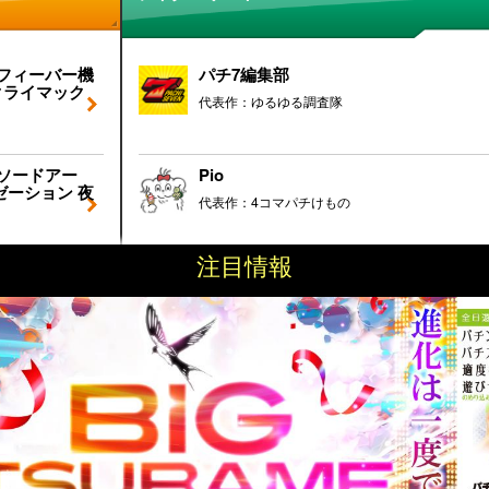
フィーバー機
パチ7編集部
クライマック
代表作：ゆるゆる調査隊
ソードアー
Pio
ゼーション 夜
代表作：4コマパチけもの
注目情報
スロ新台導入
ぺこマスク
新)｜新台情報
代表作： ホル調~パチ7ホール調査隊~
ンダー
る!! ぱちタ
ますく of ちゅう
3メディア合同
代表作： ホル調~パチ7ホール調査隊~
動戦士ガンダ
スをこのホー
ンペーン開催
ゆる調査隊~
ちんこ 必殺
せせりくん（パチ７編集部）