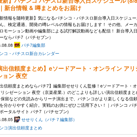
最新】パチンコ パチスロ新台導入日スケジュール (8/
)｜新台情報 & 噂まとめをお届け
新情報を随時更新】気になるパチンコ・パチスロ新台導入日スケジュー
ん、検定通過、開発の噂レベルの情報もお届けします！ その他、メー
ロモーション動画や編集部による試打解説動画なども配信！ 新台導入
ーならパチ7（パチセブン）
6.08.08
パチ7編集部
ンコ・パチスロ新台カレンダー
演出信頼度まとめ】eソードアート・オンライン アリ
ション 夜空
出信頼度まとめならパチ7】編集部せせりくん監修！eソードアート・
アリシゼーション 夜空（京楽産業.）のどこよりも詳しい演出信頼度まと
 保留などの先読みからリーチ演出まで、パチンコがより楽しくなる信
を分かりやすく紹介。実戦のお供にぜひご活用下さい！｜パチンコ パ
ポータルサイト パチ7（パチセブン)
6.08.05
せせりくん（パチ７編集部）
ンコ演出信頼度まとめ