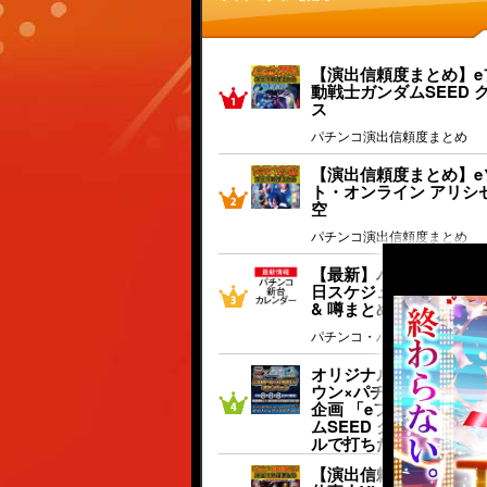
【演出信頼度まとめ】e
動戦士ガンダムSEED 
ス
パチンコ演出信頼度まとめ
【演出信頼度まとめ】e
ト・オンライン アリシ
空
パチンコ演出信頼度まとめ
【最新】パチンコ パチ
日スケジュール (8/8更
& 噂まとめをお届け
パチンコ・パチスロ新台カレ
オリジナルグッズが当た
ウン×パチ7×パチガブ
企画 「eフィーバー機
ムSEED クライマック
ルで打ちたい！」キャ
ゆる調~パチンコパチスロゆる
【演出信頼度まとめ】ぱ