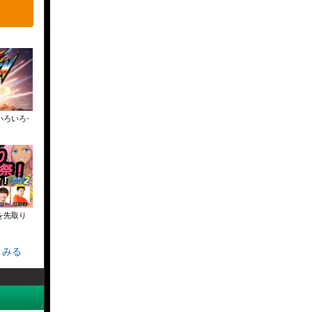
いろいろ-
を先取り
」
とみる