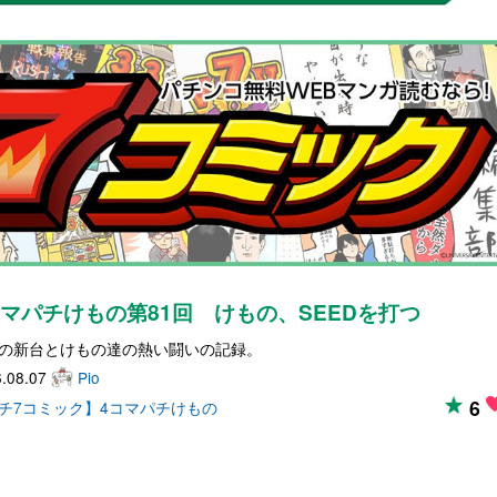
コマパチけもの第81回 けもの、SEEDを打つ
の新台とけもの達の熱い闘いの記録。
6.08.07
Pio
6
チ7コミック】4コマパチけもの