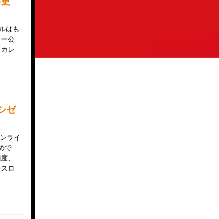
8更
ルはも
カー公
日カレ
シゼ
オンライ
めで
頼度、
チスロ