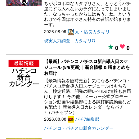
ちがボロボロなカタギリさん、とうとうパチ
屋にすら入れないカラダになってしまいまし
た。なっちゃったからにはもう、ね。という
わけで今回はオジさん特有の昔話が始まりま
ーす。
2026.08.09
元・店長カタギリ
現実人力調査 カタギリQ
0
0
【最新】パチンコ パチスロ新台導入日スケ
ジュール (8/8更新)｜新台情報 & 噂まとめを
お届け
【最新情報を随時更新】気になるパチンコ・
パチスロ新台導入日スケジュールはもちろ
ん、検定通過、開発の噂レベルの情報もお届
けします！ その他、メーカー公式プロモー
ション動画や編集部による試打解説動画など
も配信！ 新台導入日カレンダーならパチ
7（パチセブン）
2026.08.08
パチ7編集部
パチンコ・パチスロ新台カレンダー