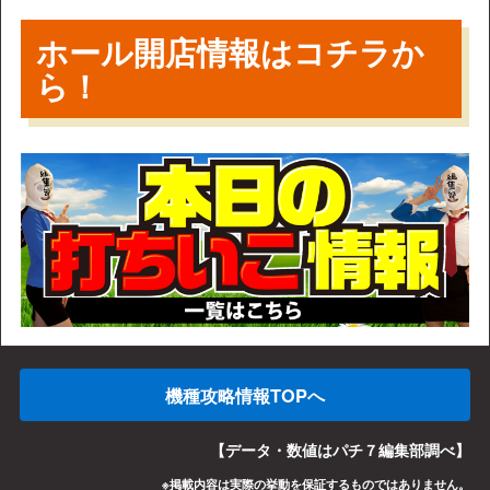
ホール開店情報はコチラか
ら！
機種攻略情報TOPへ
【データ・数値はパチ７編集部調べ】
※掲載内容は実際の挙動を保証するものではありません。