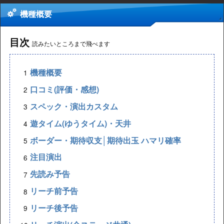
機種概要
目次
読みたいところまで飛べます
機種概要
口コミ(評価・感想)
スペック・演出カスタム
遊タイム(ゆうタイム)・天井
ボーダー・期待収支│期待出玉 ハマリ確率
注目演出
先読み予告
リーチ前予告
リーチ後予告