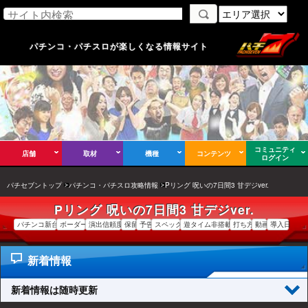
パチンコ・パチスロが楽しくなる情報サイト
コミュニティ
店舗
取材
機種
コンテンツ
ログイン
パチセブントップ
パチンコ・パチスロ攻略情報
Pリング 呪いの7日間3 甘デジver.
Pリング 呪いの7日間3 甘デジver.
パチンコ新台
ボーダー
演出信頼度
保留
予告
スペック
遊タイム非搭載
打ち方
動画
導入日
新着情報
新着情報は随時更新