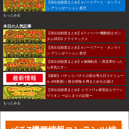
【演出信頼度まとめ】eソードアート・オンライ
ン アリシゼーション 夜空
もっとみる
本日の人気記事
【演出信頼度まとめ】eフィーバー機動戦士ガン
ダムSEED クライマックス
【演出信頼度まとめ】eソードアート・オンライ
ン アリシゼーション 夜空
【演出信頼度まとめ】e 無職転生 ～異世界行った
ら本気だす～
【最新】パチンコ パチスロ新台導入日スケジュー
ル (8/8更新)｜新台情報 & 噂まとめをお届け
【演出信頼度まとめ】エヴァ17ｅ新世紀エヴァン
ゲリオン 〜はじまりの記憶〜
もっとみる