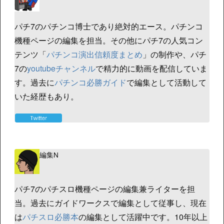
パチ7のパチンコ博士であり絶対的エース。パチンコ
機種ページの編集を担当。その他にパチ7の人気コン
テンツ「
パチンコ演出信頼度まとめ
」の制作や、パチ
7の
youtubeチャンネル
で精力的に動画を配信していま
す。過去に
パチンコ必勝ガイド
で編集として活動して
いた経歴もあり。
編集N
パチ7のパチスロ機種ページの編集兼ライターを担
当。過去にガイドワークスで編集として従事し、現在
は
パチスロ必勝本
の編集として活躍中です。10年以上