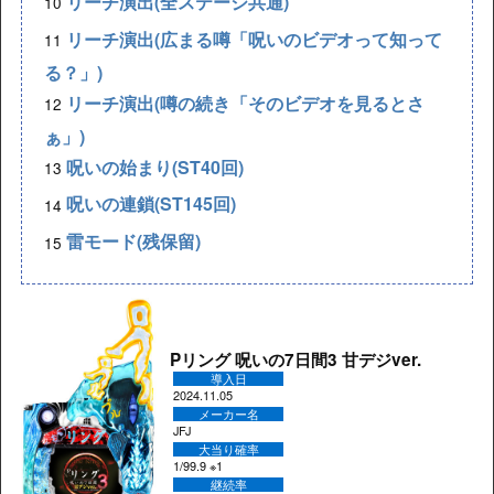
リーチ演出(全ステージ共通)
リーチ演出(広まる噂「呪いのビデオって知って
る？」)
リーチ演出(噂の続き「そのビデオを見るとさ
ぁ」)
呪いの始まり(ST40回)
呪いの連鎖(ST145回)
雷モード(残保留)
Pリング 呪いの7日間3 甘デジver.
導入日
2024.11.05
メーカー名
JFJ
大当り確率
1/99.9 ※1
継続率