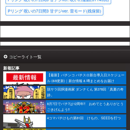
Pリング 呪いの7日間3 甘デジver. 雷モード(残保留)
コピーライト一覧
新着記事
【最新】パチンコ パチスロ新台導入日スケジュー
ル (8/8更新)｜新台情報 & 噂まとめをお届け
脱サラ回胴漫画家 ダンナくん 第378回「真夏の奇
跡」
8月7日でパチ7は12周年!! おめでとうありがとう
ごきげんよう!!
4コマパチけもの第81回 けもの、SEEDを打つ