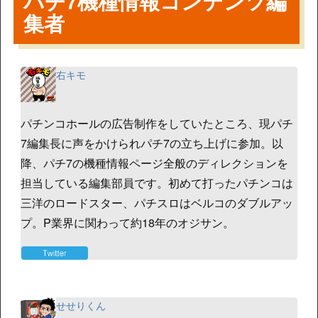
パチ7機種情報コンテンツ編
集者
右キモ
パチンコホールの広告制作をしていたところ、現パチ
7編集長に声をかけられパチ7の立ち上げに参加。以
降、パチ7の機種情報ページ全般のディレクションを
担当している編集部員です。初めて打ったパチンコは
三洋のロードスター、パチスロはベルコのダブルアッ
プ。P業界に関わって約18年のオジサン。
せせりくん