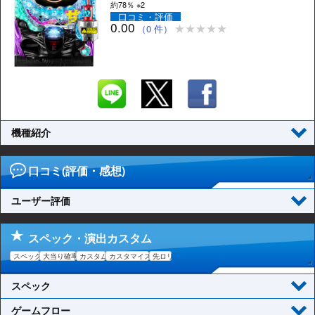
約78％ ※2
口コミ・評価
0.00
（0 件）
機種紹介
口コミ(評価・感想)
ユーザー評価
スペック・演出カスタム
スペック
大当り確率
カスタム
カスタマイズ
先ロリ
スペック
ゲームフロー