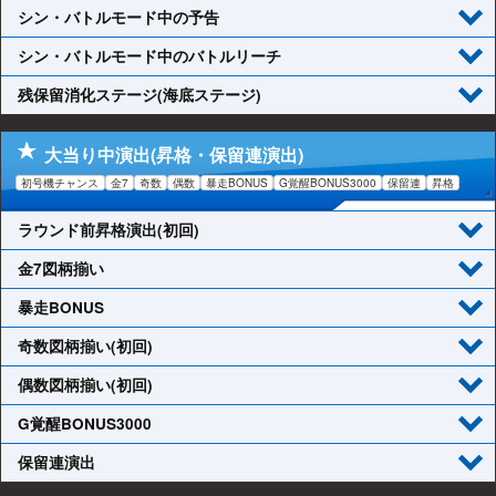
シン・バトルモード中の予告
シン・バトルモード中のバトルリーチ
残保留消化ステージ(海底ステージ)
大当り中演出(昇格・保留連演出)
初号機チャンス
金7
奇数
偶数
暴走BONUS
G覚醒BONUS3000
保留連
昇格
ラウンド前昇格演出(初回)
金7図柄揃い
暴走BONUS
奇数図柄揃い(初回)
偶数図柄揃い(初回)
G覚醒BONUS3000
保留連演出