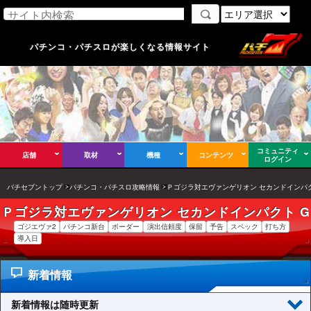
パチンコ・パチスロが楽しくなる情報サイト
コミュニティ
店舗
取材
機種
コンテンツ
ログイン
パチセブントップ
パチンコ・パチスロ攻略情報
Ｐゴジラ対エヴァンゲリオン セカンドインパク
Ｐゴジラ対エヴァンゲリオン セカンドインパクト G
ゴジエヴァ2
パチンコ新台
ボーダー
演出信頼度
保留
予告
スペック
打ち方
導入日
新着情報
新着情報は随時更新