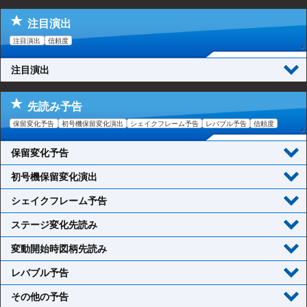
注目演出
注目演出
信頼度
注目演出
先読み予告
保留変化予告
初号機保留変化演出
シェイクフレーム予告
レバブル予告
信頼度
保留変化予告
初号機保留変化演出
シェイクフレーム予告
ステージ変化先読み
変動開始時図柄先読み
レバブル予告
その他の予告