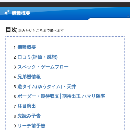
機種概要
目次
読みたいところまで飛べます
機種概要
口コミ(評価・感想)
スペック・ゲームフロー
兄弟機情報
遊タイム(ゆうタイム)・天井
ボーダー・期待収支│期待出玉 ハマリ確率
注目演出
先読み予告
リーチ前予告