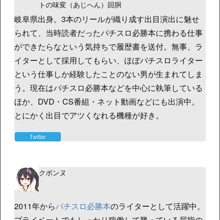
トの味変（あじへん）回胴
岐阜県出身。3本のリールが織り成す出目演出に魅せ
られて、当時読者だったパチスロ必勝本に携わる仕事
ができたらなという気持ちで履歴書を送付。無事、ラ
イターとして採用してもらい、ほぼパチスロライター
という仕事しか経験したことのない男が生まれてしま
う。現在はパチスロ必勝本などを中心に執筆している
ほか、DVD・CS番組・ネット動画などにも出演中。
とにかく出目でアツくなれる機種が好き。
クボンヌ
2011年から
パチスロ必勝本
のライターとして活躍中。
プライベートでもしっかり稼働して勝っている屈指の