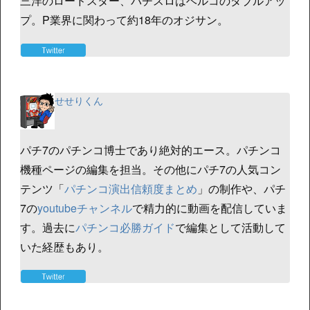
三洋のロードスター、パチスロはベルコのダブルアッ
プ。P業界に関わって約18年のオジサン。
せせりくん
パチ7のパチンコ博士であり絶対的エース。パチンコ
機種ページの編集を担当。その他にパチ7の人気コン
テンツ「
パチンコ演出信頼度まとめ
」の制作や、パチ
7の
youtubeチャンネル
で精力的に動画を配信していま
す。過去に
パチンコ必勝ガイド
で編集として活動して
いた経歴もあり。