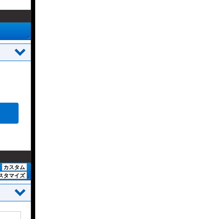
スペック
大当り確率
カスタム
スタマイズ