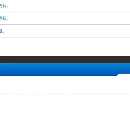
を更新。
を更新。
更新。
。