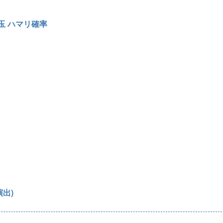
玉 ハマリ確率
出)