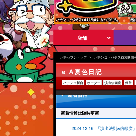
店舗
パチセブントップ
パチンコ・パチスロ攻略情
e A夏色日記
パチンコ新台
ボーダー
演出信頼度
保留
新着情報
新着情報は随時更新
2024.12.16 「演出法則&信頼