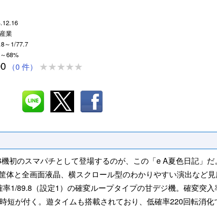
.12.16
産業
.8～1/77.7
6～68%
00
（0 件）
B機初のスマパチとして登場するのが、この「e A夏色日記」だ
筐体と全画面液晶、横スクロール型のわかりやすい演出など見
率1/89.8（設定1）の確変ループタイプの甘デジ機。確変突入
の時短が付く。遊タイムも搭載されており、低確率220回転消化