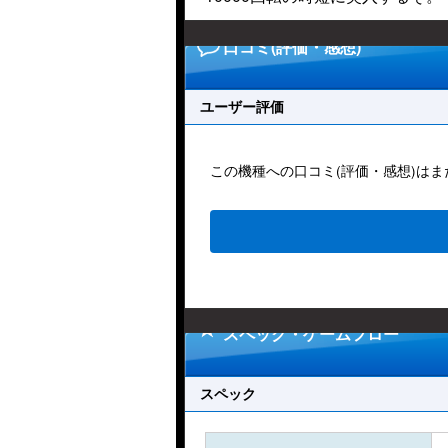
口コミ(評価・感想)
ユーザー評価
この機種への口コミ(評価・感想)は
スペック・ゲームフロー
スペック