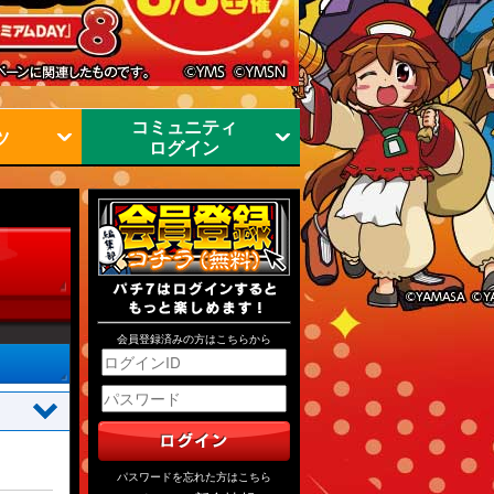
コミュニティ
ツ
ログイン
会員登録済みの方はこちらから
パスワードを忘れた方はこちら