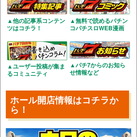
▲他の記事系コンテン
▲無料で読めるパチン
ツはコチラ！
コパチスロWEB漫画
▲パチ7からのお知ら
▲ユーザー投稿が集ま
せ情報など
るコミュニティ
ホール開店情報はコチラか
ら！