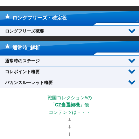
ロングフリーズ・確定役
ロングフリーズ概要
通常時_解析
通常時のステージ
コレポイント概要
バカンスルーレット概要
戦国コレクション5の
「
CZ当選契機
」他
コンテンツは・・・
↓
↓
↓