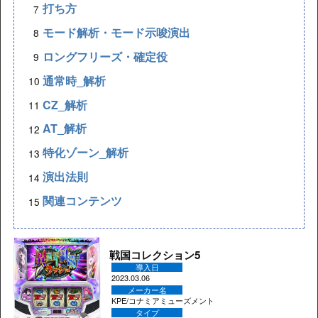
打ち方
モード解析・モード示唆演出
ロングフリーズ・確定役
通常時_解析
CZ_解析
AT_解析
特化ゾーン_解析
演出法則
関連コンテンツ
戦国コレクション5
導入日
2023.03.06
メーカー名
KPE/コナミアミューズメント
タイプ