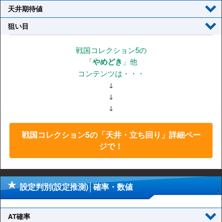
天井期待値
狙い目
戦国コレクション5の
「
やめどき
」他
コンテンツは・・・
↓
↓
↓
戦国コレクション5の「天井・立ち回り」詳細ペー
ジで！
設定判別(設定推測)│確率・数値
AT確率