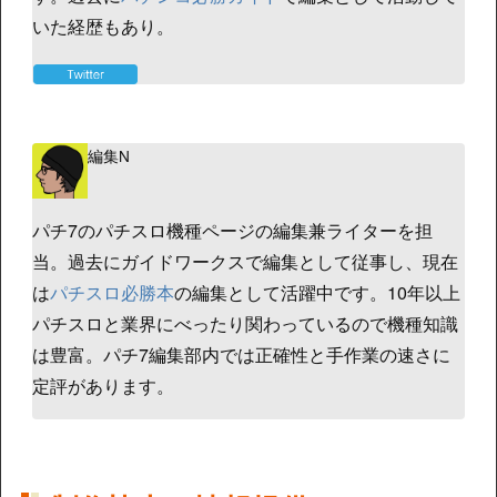
いた経歴もあり。
編集N
パチ7のパチスロ機種ページの編集兼ライターを担
当。過去にガイドワークスで編集として従事し、現在
は
パチスロ必勝本
の編集として活躍中です。10年以上
パチスロと業界にべったり関わっているので機種知識
は豊富。パチ7編集部内では正確性と手作業の速さに
定評があります。