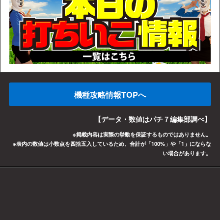
機種攻略情報TOPへ
【データ・数値はパチ７編集部調べ】
※掲載内容は実際の挙動を保証するものではありません。
※表内の数値は小数点を四捨五入しているため、合計が「100%」や「1」にならな
い場合があります。