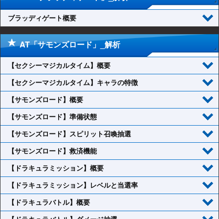
ブラッディゲート概要
AT「サモンズロード」_解析
【セクシーマジカルタイム】概要
【セクシーマジカルタイム】キャラの特徴
【サモンズロード】概要
【サモンズロード】準備状態
【サモンズロード】スピリット召喚抽選
【サモンズロード】救済機能
【ドラキュラミッション】概要
【ドラキュラミッション】レベルと当選率
【ドラキュラバトル】概要