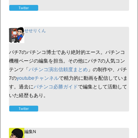
せせりくん
パチ7のパチンコ博士であり絶対的エース。パチンコ
機種ページの編集を担当。その他にパチ7の人気コン
テンツ「
パチンコ演出信頼度まとめ
」の制作や、パチ
7の
youtubeチャンネル
で精力的に動画を配信していま
す。過去に
パチンコ必勝ガイド
で編集として活動して
いた経歴もあり。
編集N