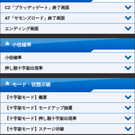
CZ「ブラッディゲート」終了画面
AT「サモンズロード」終了画面
エンディング画面
小役確率
小役確率
押し順十字架出現率
モード・状態示唆
【十字架モード】概要
【十字架モード】モードアップ抽選
【十字架モード】押し順十字架出現率
【十字架モード】ステージ示唆