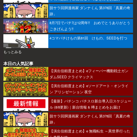
脱サラ回胴漫画家 ダンナくん 第378回「真夏の奇
跡」
8月7日でパチ7は12周年!! おめでとうありがとう
ごきげんよう!!
4コマパチけもの第81回 けもの、SEEDを打つ
もっとみる
本日の人気記事
【演出信頼度まとめ】eフィーバー機動戦士ガン
ダムSEED クライマックス
【演出信頼度まとめ】eソードアート・オンライ
ン アリシゼーション 夜空
【最新】パチンコ パチスロ新台導入日スケジュー
ル (8/8更新)｜新台情報 & 噂まとめをお届け
脱サラ回胴漫画家 ダンナくん 第378回「真夏の奇
跡」
【演出信頼度まとめ】e 無職転生 ～異世界行った