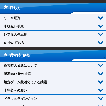
打ち方
リール配列
小役狙い手順
レア役の停止形
AT中の打ち方
通常時_解析
通常時の抽選について
聖石MAX時の抽選
規定ゲーム数消化による抽選
十字架への願い
ドラキュラダンジョン