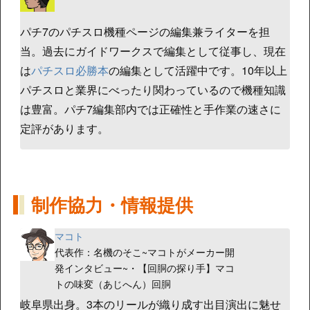
パチ7のパチスロ機種ページの編集兼ライターを担
当。過去にガイドワークスで編集として従事し、現在
は
パチスロ必勝本
の編集として活躍中です。10年以上
パチスロと業界にべったり関わっているので機種知識
は豊富。パチ7編集部内では正確性と手作業の速さに
定評があります。
制作協力・情報提供
マコト
代表作：名機のそこ~マコトがメーカー開
発インタビュー~・【回胴の探り手】マコ
トの味変（あじへん）回胴
岐阜県出身。3本のリールが織り成す出目演出に魅せ