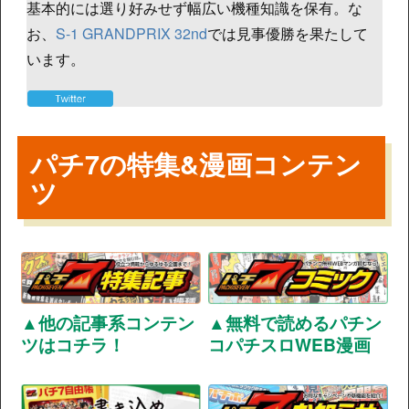
基本的には選り好みせず幅広い機種知識を保有。な
お、
S-1 GRANDPRIX 32nd
では見事優勝を果たして
います。
パチ7の特集&漫画コンテン
ツ
▲他の記事系コンテン
▲無料で読めるパチン
ツはコチラ！
コパチスロWEB漫画