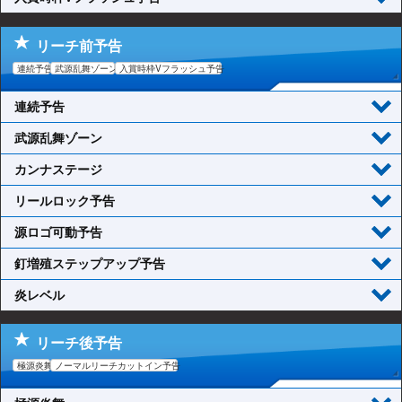
リーチ前予告
連続予告
武源乱舞ゾーン
入賞時枠Vフラッシュ予告
連続予告
武源乱舞ゾーン
カンナステージ
リールロック予告
源ロゴ可動予告
釘増殖ステップアップ予告
炎レベル
リーチ後予告
極源炎舞
ノーマルリーチカットイン予告