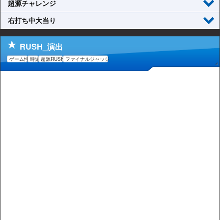
超源チャレンジ
右打ち中大当り
RUSH_演出
ゲーム性
時短
超源RUSH
ファイナルジャッジ