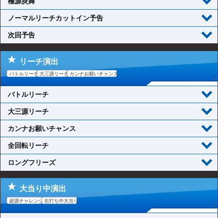
極源炎舞
ノーマルリーチカットイン予告
次回予告
リーチ演出
バトルリーチ
大三源リーチ
カンナお願いチャンス
バトルリーチ
大三源リーチ
カンナお願いチャンス
全回転リーチ
ロングフリーズ
大当り中演出
超源チャレンジ
右打ち中大当り