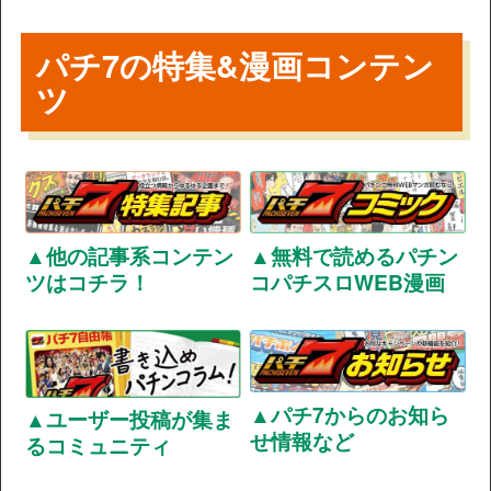
パチ7の特集&漫画コンテン
ツ
▲他の記事系コンテン
▲無料で読めるパチン
ツはコチラ！
コパチスロWEB漫画
▲パチ7からのお知ら
▲ユーザー投稿が集ま
せ情報など
るコミュニティ