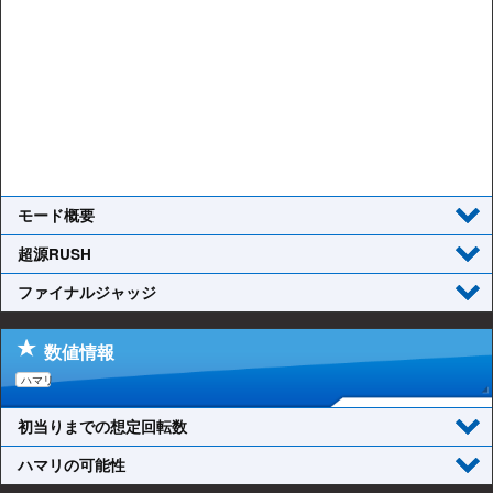
モード概要
超源RUSH
ファイナルジャッジ
数値情報
ハマリ
初当りまでの想定回転数
ハマリの可能性