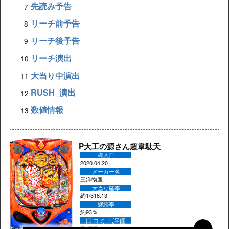
先読み予告
リーチ前予告
リーチ後予告
リーチ演出
大当り中演出
RUSH_演出
数値情報
P大工の源さん超韋駄天
導入日
2020.04.20
メーカー名
三洋物産
大当り確率
約1/318.13
継続率
約93％
口コミ・評価
0.00