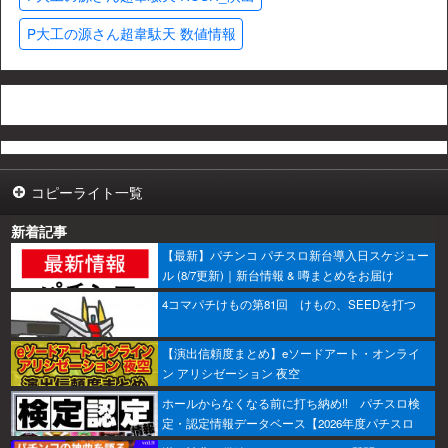
P大工の源さん超韋駄天 数値情報
コピーライト一覧
新着記事
【最新】パチンコ パチスロ新台導入日スケジュー
ル (8/7更新)｜新台情報 & 噂まとめをお届け
4コマパチけもの第81回 けもの、SEEDを打つ
【演出信頼度まとめ】eソードアート・オンライ
ン アリシゼーション 夜空
ホールからなくなる前に打ち納め!! パチスロ検
定・認定情報データベース【2026年度パチスロ
版】