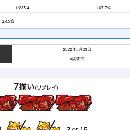
1/235.4
107.7%
32.3G
2022年5月23日
※調査中