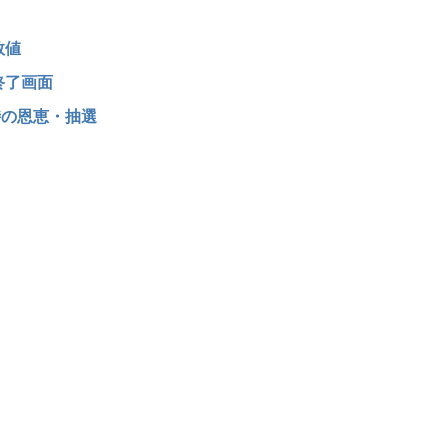
数値
終了画面
時の恩恵・抽選