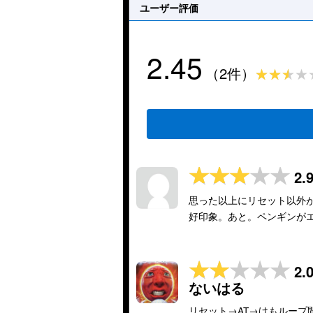
ユーザー評価
2.45
（2件）
2.
思った以上にリセット以外
好印象。あと。ペンギンが
2.
ないはる
リセット→AT→けもルー