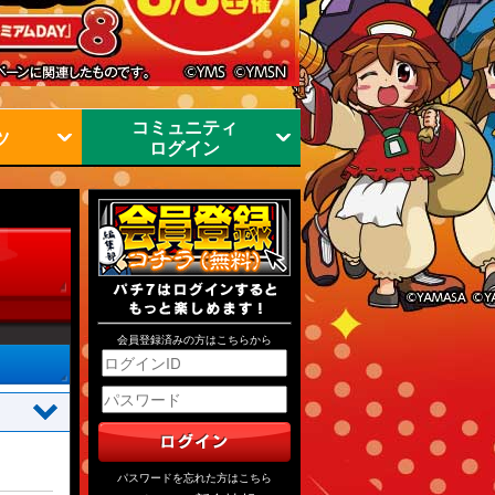
コミュニティ
ツ
ログイン
会員登録済みの方はこちらから
パスワードを忘れた方はこちら