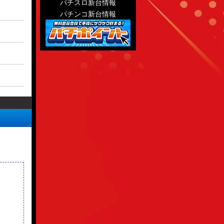
パチスロ新台情報
パチンコ新台情報