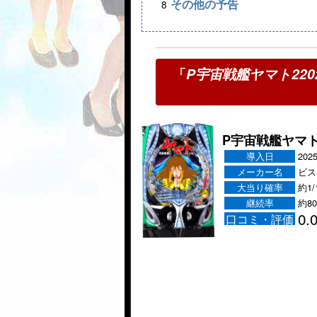
その他の予告
「
P宇宙戦艦ヤマト2202 
P宇宙戦艦ヤマト22
導入日
2025
メーカー名
ビス
大当り確率
約1/
継続率
約8
0.
口コミ・評価