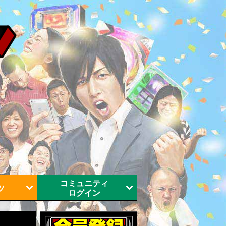
コミュニティ
ツ
ログイン