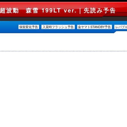
超波動 森雪 199LT ver.｜先読み予告
保留変化予告
入賞時フラッシュ予告
金ヤマトSTANDBY予告
レバブ