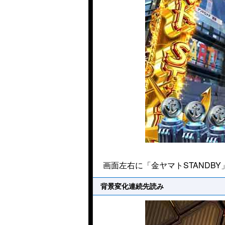
画面左右に「金ヤマトSTANDB
背景変化連続先読み