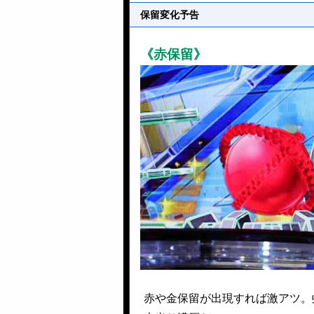
保留変化予告
《赤保留》
赤や金保留が出現すれば激アツ。