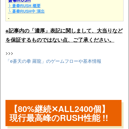
├ 蒼拳RUSH 概要
└ 蒼拳RUSH中 演出
※記事内の「濃厚」表記に関しまして、大当りなど
を保証するものではない点、ご了承ください。
>>>
「e蒼天の拳 羅龍」のゲームフローや基本情報
【80%継続✕ALL2400個】
現行最高峰のRUSH性能 !!