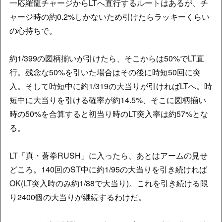
一応羅龍チャージからLTへ直行するルートはあるが、チ
ャージ時の約0.2%しかないため引けたらラッキーくらい
の心持ちで。
約1/399の図柄揃いが引けたら、そこからは50%でLT直
行。残念な50%を引いた場合はその後に時短50回に突
入。そして時短中に約1/319の大当りが引ければLTへ。時
短中に大当りを引ける確率が約14.5%、そこに図柄揃い
時の50%を合算すると初当り時のLT突入率は約57%とな
る。
LT「真・蒼拳RUSH」に入ったら、あとはアームの見せ
どころ。140回のST中に約1/95の大当りを引き続ければ
OK(LT突入時のみ約1/88で大当り)。これを引き続ける限
り2400個の大当りが継続するわけだ。