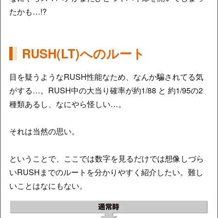
たかも…!?
RUSH(LT)へのルート
目を疑うようなRUSH性能なため、なんか騙されてる気
がする…。RUSH中の大当り確率が約1/88 と 約1/95の2
種類あるし、なにやら怪しい…。
それは当然の思い。
ということで、ここでは数字を見るだけでは想像しづら
いRUSHまでのルートを分かりやすく紹介したい。難し
いことはなにもない。