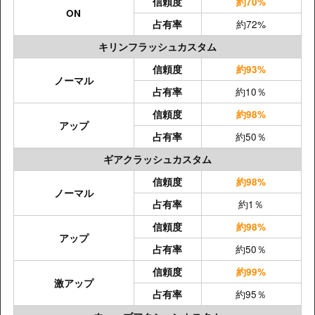
信頼度
約70%
ON
約72%
占有率
キリンフラッシュカスタム
信頼度
約93%
ノーマル
約10％
占有率
信頼度
約98%
アップ
約50％
占有率
ギアクラッシュカスタム
信頼度
約98%
ノーマル
約1％
占有率
信頼度
約98%
アップ
約50％
占有率
信頼度
約99%
激アップ
約95％
占有率