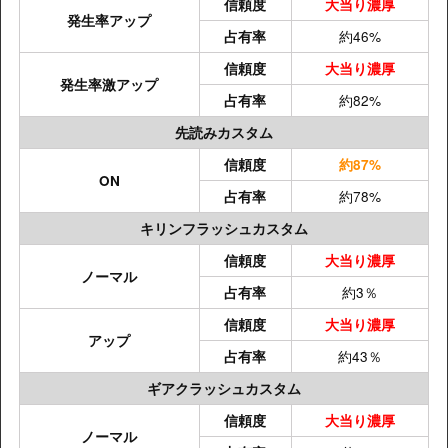
信頼度
大当り濃厚
発生率アップ
約46%
占有率
信頼度
大当り濃厚
発生率激アップ
約82%
占有率
先読みカスタム
信頼度
約87%
ON
約78%
占有率
キリンフラッシュカスタム
信頼度
大当り濃厚
ノーマル
約3％
占有率
信頼度
大当り濃厚
アップ
約43％
占有率
ギアクラッシュカスタム
信頼度
大当り濃厚
ノーマル