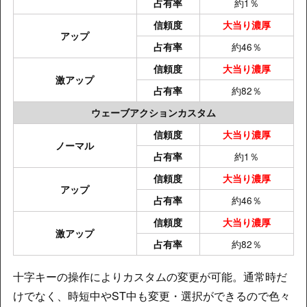
約1％
占有率
信頼度
大当り濃厚
アップ
約46％
占有率
信頼度
大当り濃厚
激アップ
約82％
占有率
ウェーブアクションカスタム
信頼度
大当り濃厚
ノーマル
約1％
占有率
信頼度
大当り濃厚
アップ
約46％
占有率
信頼度
大当り濃厚
激アップ
約82％
占有率
十字キーの操作によりカスタムの変更が可能。通常時だ
けでなく、時短中やST中も変更・選択ができるので色々