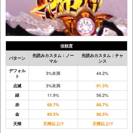
信頼度
先読みカスタム：ノー
先読みカスタム：チャ
パターン
マル
ンス
デフォル
3%未満
44.2%
ト
3%未満
点滅
91.3%
11.9%
56.2%
緑
赤
69.7%
88.7%
金
89.5%
96.5%
天帰
天帰以上!?
天帰以上!?