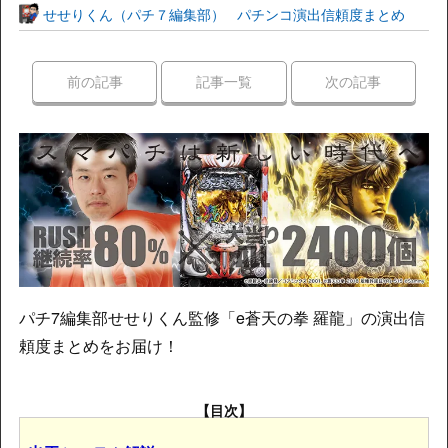
せせりくん（パチ７編集部）
パチンコ演出信頼度まとめ
前の記事
記事一覧
次の記事
パチ7編集部せせりくん監修「e蒼天の拳 羅龍」の演出信
頼度まとめをお届け！
【目次】