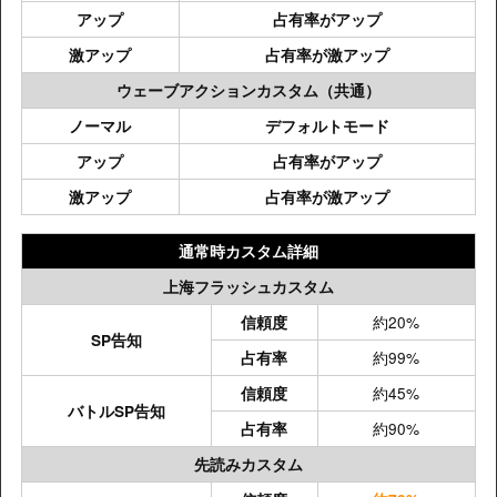
アップ
占有率がアップ
激アップ
占有率が激アップ
ウェーブアクションカスタム（共通）
ノーマル
デフォルトモード
アップ
占有率がアップ
激アップ
占有率が激アップ
通常時カスタム詳細
上海フラッシュカスタム
約20%
信頼度
SP告知
約99%
占有率
約45%
信頼度
バトルSP告知
約90%
占有率
先読みカスタム