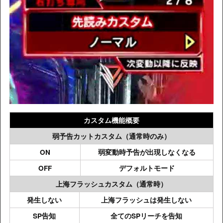
カスタム機能概要
弱予告カットカスタム（通常時のみ）
ON
弱変動時予告が出現しなくなる
OFF
デフォルトモード
上海フラッシュカスタム（通常時）
発生しない
上海フラッシュは発生しない
SP告知
全てのSPリーチを告知