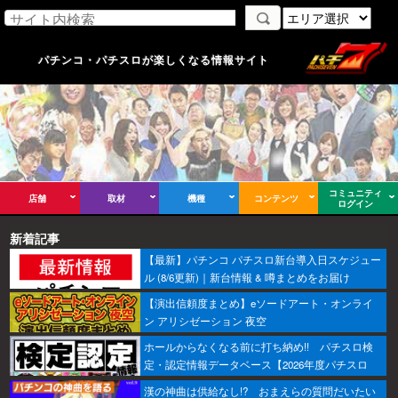
パチンコ・パチスロが楽しくなる情報サイト
コミュニティ
店舗
取材
機種
コンテンツ
ログイン
新着記事
【最新】パチンコ パチスロ新台導入日スケジュー
ル (8/6更新)｜新台情報 & 噂まとめをお届け
【演出信頼度まとめ】eソードアート・オンライ
ン アリシゼーション 夜空
ホールからなくなる前に打ち納め!! パチスロ検
定・認定情報データベース【2026年度パチスロ
版】
漢の神曲は供給なし!? おまえらの質問だいたい