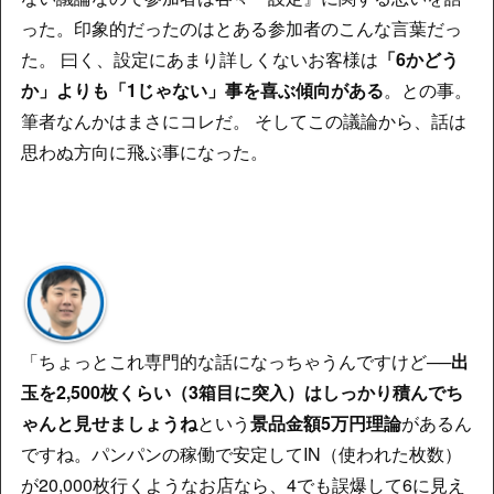
った。印象的だったのはとある参加者のこんな言葉だっ
た。 曰く、設定にあまり詳しくないお客様は
「6かどう
か」よりも「1じゃない」事を喜ぶ傾向がある
。との事。
筆者なんかはまさにコレだ。 そしてこの議論から、話は
思わぬ方向に飛ぶ事になった。
「ちょっとこれ専門的な話になっちゃうんですけど──
出
玉を2,500枚くらい（3箱目に突入）はしっかり積んでち
ゃんと見せましょうね
という
景品金額5万円理論
があるん
ですね。パンパンの稼働で安定してIN（使われた枚数）
が20,000枚行くようなお店なら、4でも誤爆して6に見え