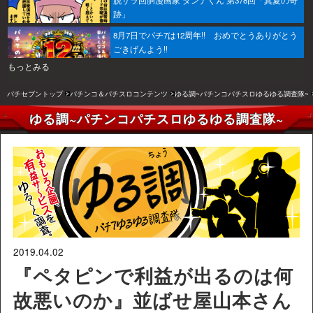
脱サラ回胴漫画家 ダンナくん 第378回「真夏の奇
跡」
8月7日でパチ7は12周年!! おめでとうありがとう
ごきげんよう!!
もっとみる
パチセブントップ
パチンコ＆パチスロコンテンツ
ゆる調~パチンコパチスロゆるゆる調査隊~
ゆる調~パチンコパチスロゆるゆる調査隊~
2019.04.02
『ペタピンで利益が出るのは何
故悪いのか』並ばせ屋山本さん