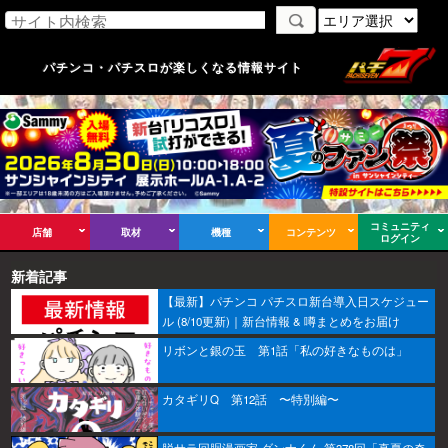
パチンコ・パチスロが楽しくなる情報サイト
コミュニティ
店舗
取材
機種
コンテンツ
ログイン
新着記事
【最新】パチンコ パチスロ新台導入日スケジュー
ル (8/10更新)｜新台情報 & 噂まとめをお届け
リボンと銀の玉 第1話「私の好きなものは」
カタギリQ 第12話 〜特別編〜