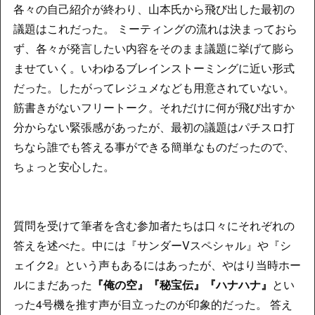
各々の自己紹介が終わり、山本氏から飛び出した最初の
議題はこれだった。 ミーティングの流れは決まっておら
ず、各々が発言したい内容をそのまま議題に挙げて膨ら
ませていく。いわゆるブレインストーミングに近い形式
だった。したがってレジュメなども用意されていない。
筋書きがないフリートーク。それだけに何が飛び出すか
分からない緊張感があったが、最初の議題はパチスロ打
ちなら誰でも答える事ができる簡単なものだったので、
ちょっと安心した。
質問を受けて筆者を含む参加者たちは口々にそれぞれの
答えを述べた。中には『サンダーVスペシャル』や『シ
ェイク2』という声もあるにはあったが、やはり当時ホー
ルにまだあった
『俺の空』『秘宝伝』『ハナハナ』
とい
った4号機を推す声が目立ったのが印象的だった。 答え