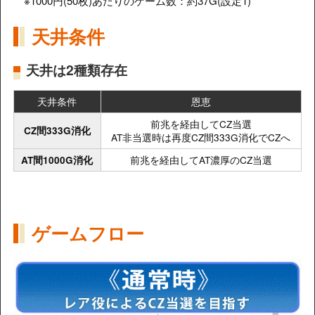
※1000円(50枚)あたりのゲーム数：約37G(設定1)
天井条件
天井は2種類存在
天井条件
恩恵
前兆を経由してCZ当選
CZ間333G消化
AT非当選時は再度CZ間333G消化でCZへ
前兆を経由してAT濃厚のCZ当選
AT間1000G消化
ゲームフロー