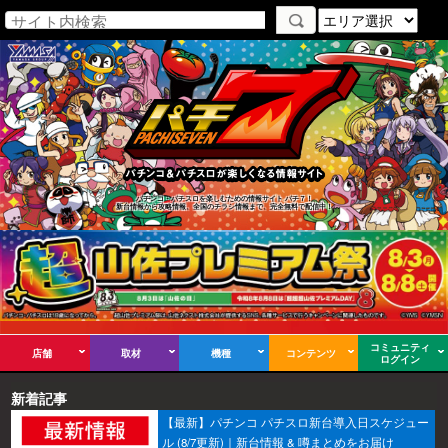
パチンコ・パチスロを楽しむための情報サイト パチ７！
新台情報から攻略情報、全国のチラシ情報まで、完全無料で配信中！
コミュニティ
店舗
取材
機種
コンテンツ
ログイン
新着記事
【最新】パチンコ パチスロ新台導入日スケジュー
ル (8/7更新)｜新台情報 & 噂まとめをお届け