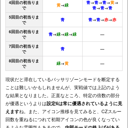
4回目の初当りま
青
→
青
→
青
→
黄
→
黄
→
緑
で
青
→
青
→
青
5回目の初当りま
青
青
→
青
→
赤
→
赤
で
6回目の初当りま
青
→
緑
→
緑
→
緑
―
で
7回目の初当りま
青
―
で
8回目の初当りま
緑
→
黄
―
で
現状だと滞在しているバッサリゾーンモードを断定する
ことは難しいかもしれませんが、実戦値では上記のよう
な結果となりました。正直なところ、特定の倍数の部分
が優遇というよりは
設定6は常に優遇されているように見
えます
ね。また、アイコン推移を見てみると、CZスルー
回数を重ねるにつれて初期アイコンの色が良くなってい
るような雰囲気もあるので、
内部モードの格上げがある