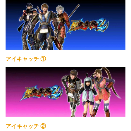
アイキャッチ ①
アイキャッチ ②