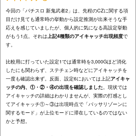
今回の「パチスロ 新鬼武者2」は、先程のCZに関する項
目だけ見ても通常時の挙動から設定推測が出来そうな手
応えを感じていましたが、個人的に気になる高設定挙動
がもう1点。それは
上記4種類のアイキャッチ出現頻度
で
す。
比較用に打っていた設定1では通常時を3,000Gほど消化
したにも関わらず、ステチェン時などにアイキャッチを
一度も確認出来ず。反面、設定6においては上記
アイキャ
ッチの内、①・②・④の出現を確認しました
。現状では
アイキャッチの詳細はわかりませんが、実際の打感とし
てアイキャッチ①～③は出現時点で「バッサリゾーンに
関するモード」が上位モードに滞在しているのではない
かと予想。