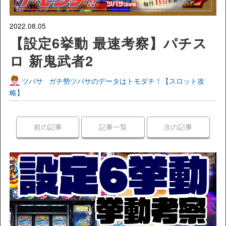
2022.08.05
【設定6挙動 最速考察】パチス
ロ 新鬼武者2
ツバサ
ガチ勢ツバサのデータはトモダチ！【スロット攻
略】
前の記事
記事一覧
次の記事