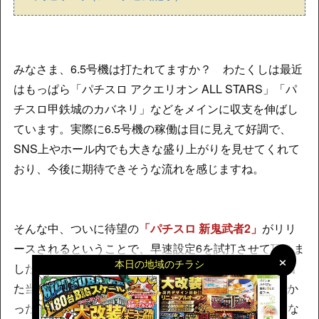
みなさま、6.5号機は打たれてますか？ わたくしは最近
はもっぱら「パチスロ アクエリオン ALL STARS」「パ
チスロ甲鉄城のカバネリ」などをメインに収支を伸ばし
ています。実際に6.5号機の稼働は目に見えて好調で、
SNS上やホール内でも大きな盛り上がりを見せてくれて
おり、今後に期待できそうな流れを感じますね。
そんな中、ついに待望の
「パチスロ 新鬼武者2」
がリリ
ースされるということで、早速設定6を試打させて頂きま
×
×
本日の地域のチラシ
した！ 正直なところ5号機「パチスロ 新鬼武者」が出
た当初は、あまりパチスロにガッツリ触れられていなか
ったのですが、今でもART中のアツい瞬間などは様々な