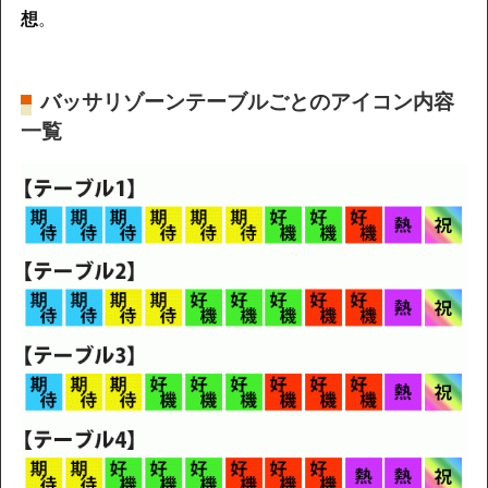
想
。
バッサリゾーンテーブルごとのアイコン内容
一覧