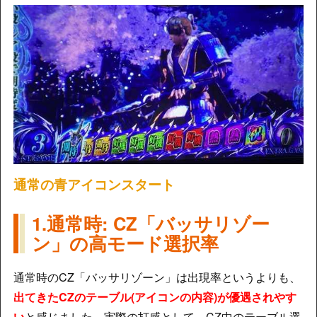
通常の青アイコンスタート
1.通常時: CZ「バッサリゾー
ン」の高モード選択率
通常時のCZ「バッサリゾーン」は出現率というよりも、
出てきたCZのテーブル(アイコンの内容)が優遇されやす
い
と感じました。実際の打感として、CZ中のテーブル選