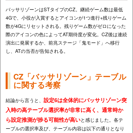
バッサリゾーンはSTタイプのCZ。継続ゲーム数は最低
4Gで、小役が入賞するとアイコンが1つ進行+残りゲーム
数が4Gにリセットされる。残りゲーム数がゼロになった
際のアイコンの色によってAT期待度が変化。CZ後は連続
演出に発展するか、前兆ステージ「鬼モード」へ移行
し、ATの当否が告知される。
CZ「バッサリゾーン」テーブル
に関する考察
設定6は全体的にバッサリゾーン突
結論から言うと、
入時の高テーブル選択率が非常に高く、通常時か
ら設定推測が捗る可能性が高い
と感じました。各テ
ーブルの選択率及び、テーブル内容は以下の通りとなり