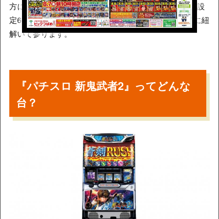
方に聞き及んでおります…！ そんな、期待の新台の設
定6挙動はどこに注目すべきか、今回もわたくしなりに紐
解いて参ります。
『パチスロ 新鬼武者2』ってどんな
台？