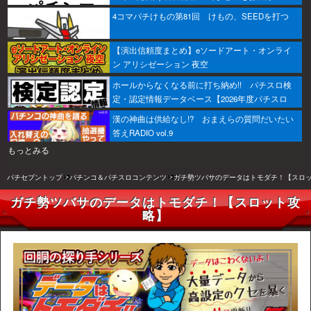
4コマパチけもの第81回 けもの、SEEDを打つ
【演出信頼度まとめ】eソードアート・オンライ
ン アリシゼーション 夜空
ホールからなくなる前に打ち納め!! パチスロ検
定・認定情報データベース【2026年度パチスロ
版】
漢の神曲は供給なし!? おまえらの質問だいたい
答えRADIO vol.9
もっとみる
パチセブントップ
パチンコ＆パチスロコンテンツ
ガチ勢ツバサのデータはトモダチ！【スロ
ガチ勢ツバサのデータはトモダチ！【スロット攻
略】