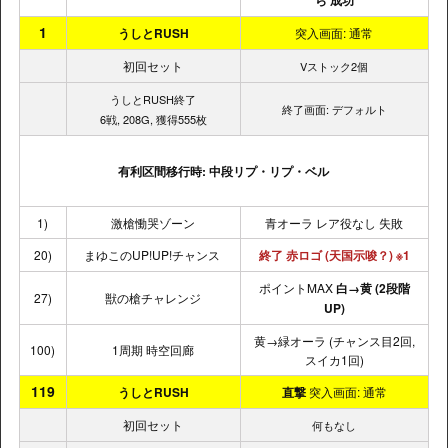
1
うしとRUSH
突入画面: 通常
初回セット
Vストック2個
うしとRUSH終了
終了画面: デフォルト
6戦, 208G, 獲得555枚
有利区間移行時: 中段リプ・リプ・ベル
1)
激槍慟哭ゾーン
青オーラ レア役なし 失敗
20)
まゆこのUP!UP!チャンス
終了 赤ロゴ (天国示唆？) ※1
ポイントMAX
白→黄
(2段階
27)
獣の槍チャレンジ
UP)
黄→緑オーラ (チャンス目2回,
100)
1周期 時空回廊
スイカ1回)
119
うしとRUSH
直撃
突入画面: 通常
初回セット
何もなし