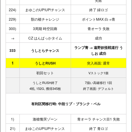
失敗
224)
まゆこのUP!UP!チャンス
終了 緑ロゴ
229)
獣の槍チャレンジ
ポイントMAX 白→青
300)
3周期 時空回廊
青オーラ 失敗
→
CZ はんばっかタイム
成功
ランプ青 → 遠野妖怪戦道行 う
333
うしとらチャンス
しお 成功
1
うしとRUSH
突入画面: 通常
初回セット
Vストック1個
うしとRUSH終了
7揃い高確移行 1回
4戦, 152G, 獲得345枚
終了画面: デフォルト
有利区間移行時: 中段リプ・ブランク・ベル
1)
激槍慟哭ゾーン
青オーラ チャンス目1 失敗
21)
まゆこのUP!UP!チャンス
終了 青ロゴ