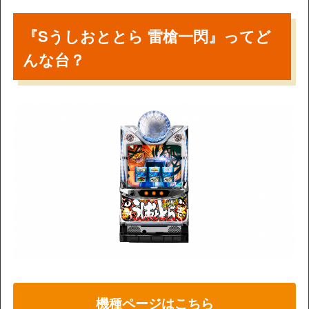
『Sうしおととら 雷槍一閃』ってど
んな台？
機種ページはこちら