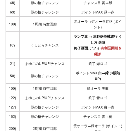
48)
獣の槍チャレンジ
チャンス目 黄→緑
63)
獣の槍チャレンジ
ポイントMAX 緑→赤
赤オーラ→虹オーラ昇格 (ポイ
100)
1周期 時空回廊
ント)
ランプ赤 → 遠野妖怪戦道行 う
しお 失敗
109
うしとらチャンス
終了画面:デフォ
有利区間引き
継ぎ
21)
まゆこのUP!UP!チャンス
終了 緑ロゴ
ポイントMAX
白→緑
(3段階
50)
獣の槍チャレンジ
UP)
100)
1周期 時空回廊
緑オーラ 失敗
122)
まゆこのUP!UP!チャンス
終了 青ロゴ
127)
獣の槍チャレンジ
ポイントMAX 白→青
162)
獣の槍チャレンジ
チャンス目 青→黄
黄オーラ→緑オーラ (ポイント)
200)
2周期 時空回廊