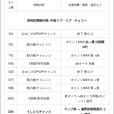
ゲー
挙動内容
当選契機・概要・補足など
ム数
有利区間移行時: 中段リプ・リプ・チェリー
20)
まゆこのUP!UP!チャンス
終了 青ロゴ
ポイントMAX
白→黄 (2段階
25)
獣の槍チャレンジ
UP)
74)
獣の槍チャレンジ
ポイントMAX 黄→緑
100)
1周期 時空回廊
緑オーラ 失敗
122)
まゆこのUP!UP!チャンス
終了 青ロゴ
127)
獣の槍チャレンジ
ポイントMAX 白→青
188)
獣の槍チャレンジ
ポイントMAX 青→黄
黄オーラ→緑オーラ昇格(ポイ
200)
2周期 時空回廊
ント) 成功
ランプ赤 → 遠野妖怪戦道行 と
224
うしとらチャンス
ら 成功