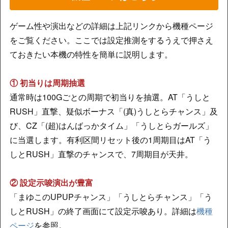
ゲーム性や演出などの詳細は上記リンクから機種ページ
をご覧ください。ここでは設定推測をするうえで押さえ
ておきたい本機の特性を簡単に説明します。
① 初当りは周期抽選
通常時は100Gごとの周期で初当りを抽選。AT「うしと
RUSH」直撃、疑似ボーナス「(真)うしとらチャンス」及
び、CZ「(超)はんばっかタイム」「うしとらガールズ」
に当選します。有利区間リセット後の1周期目はAT「う
しとRUSH」直撃のチャンスで、7周期目が天井。
② 設定示唆演出が豊富
「まゆこのUPUPチャンス」「うしとらチャンス」「う
しとRUSH」の終了画面にて設定示唆あり。詳細は
機種
ページ
を参照。