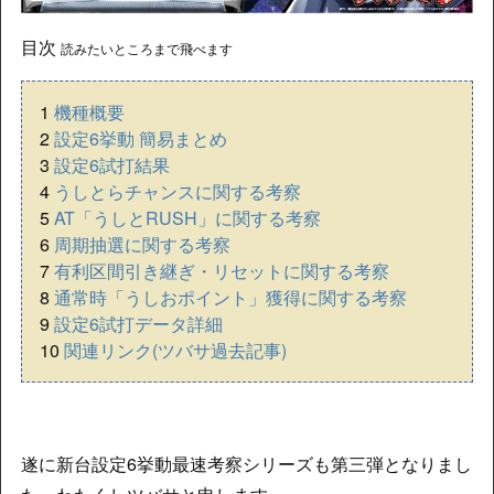
目次
読みたいところまで飛べます
1
機種概要
2
設定6挙動 簡易まとめ
3
設定6試打結果
4
うしとらチャンスに関する考察
5
AT「うしとRUSH」に関する考察
6
周期抽選に関する考察
7
有利区間引き継ぎ・リセットに関する考察
8
通常時「うしおポイント」獲得に関する考察
9
設定6試打データ詳細
10
関連リンク(ツバサ過去記事)
遂に新台設定6挙動最速考察シリーズも第三弾となりまし