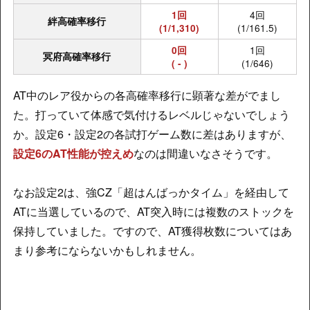
4回
1回
絆高確率移行
(1/161.5)
(1/1,310)
1回
0回
冥府高確率移行
(1/646)
( - )
AT中のレア役からの各高確率移行に顕著な差がでまし
た。打っていて体感で気付けるレベルじゃないでしょう
か。設定6・設定2の各試打ゲーム数に差はありますが、
設定6のAT性能が控えめ
なのは間違いなさそうです。
なお設定2は、強CZ「超はんばっかタイム」を経由して
ATに当選しているので、AT突入時には複数のストックを
保持していました。ですので、AT獲得枚数についてはあ
まり参考にならないかもしれません。