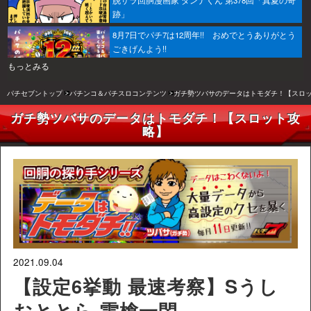
脱サラ回胴漫画家 ダンナくん 第378回「真夏の奇
跡」
8月7日でパチ7は12周年!! おめでとうありがとう
ごきげんよう!!
もっとみる
パチセブントップ
パチンコ＆パチスロコンテンツ
ガチ勢ツバサのデータはトモダチ！【スロ
ガチ勢ツバサのデータはトモダチ！【スロット攻
略】
2021.09.04
【設定6挙動 最速考察】Sうし
おととら 雷槍一閃