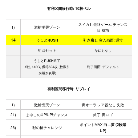
有利区間移行時: 10枚ベル
スイカ1, 最終ゲーム チャンス
1)
激槍慟哭ゾーン
目 成功
14
うしとRUSH
引き戻し
突入画面: 通常
初回セット
なにもなし
うしとRUSH終了
4戦, 142G, 獲得624枚 (枚数引
終了画面: デフォルト
き継ぎ表示)
有利区間移行時: リプレイ
1)
激槍慟哭ゾーン
青オーラ レア役なし 失敗
21)
まゆこのUP!UP!チャンス
終了 青ロゴ
ポイントMAX
白→黄
(2段階
26)
獣の槍チャレンジ
UP)