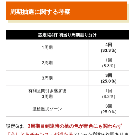
周期抽選に関する考察
設定6試打 初当り周期振り分け
4回
1周期
(33.3％)
1回
2周期
(8.3％)
3回
3周期
(25.0％)
有利区間引き継ぎ後
1回
3周期
(8.3％)
3回
激槍慟哭ゾーン
(25.0％)
設定6は、
3周期目到達時の槍の色が青色にも関わらず
「うしとらチャンス」が当たる
といった挙動が2回ありま