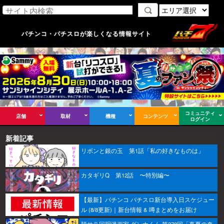
パチンコ・パチスロが楽しくなる情報サイト
コミュニティ
店舗
取材
機種
コンテンツ
ログイン
新着記事
リボンと銀の玉 第1話「私の好きなものは」
カタギリQ 第12話 〜特別編〜
【最新】パチンコ パチスロ新台導入日スケジュー
ル (8/8更新)｜新台情報 & 噂まとめをお届け