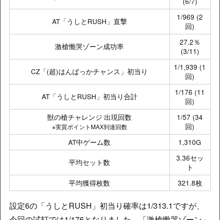
(6/7)
1/969 (2
AT「うしとRUSH」直撃
回)
27.2％
激槍慟哭ゾーン成功率
(3/11)
1/1,939 (1
CZ「(超)はんばっかチャンス」初当り
回)
1/176 (11
AT「うしとRUSH」初当り合計
回)
獣の槍チャレンジ 出現回数
1/57 (34
回)
※実質ポイントMAX到達回数
AT中ゲーム数
1,310G
3.36セッ
平均セット数
ト
平均獲得枚数
321.8枚
設定6の「うしとRUSH」初当り確率は1/313.1ですが、
今回の試打では1/176となりました。「激槍慟哭ゾーン」