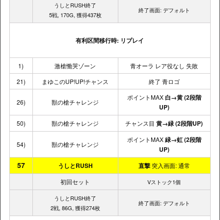
うしとRUSH終了
終了画面: デフォルト
5戦, 170G, 獲得437枚
有利区間移行時: リプレイ
1)
激槍慟哭ゾーン
青オーラ レア役なし 失敗
21)
まゆこのUP!UP!チャンス
終了 青ロゴ
ポイントMAX
白→黄
(2段階
26)
獣の槍チャレンジ
UP)
50)
獣の槍チャレンジ
チャンス目
黄→緑 (2段階UP)
ポイントMAX
緑→虹 (2段階
54)
獣の槍チャレンジ
UP)
57
うしとRUSH
直撃
突入画面: 通常
初回セット
Vストック1個
うしとRUSH終了
終了画面: デフォルト
2戦, 86G, 獲得274枚