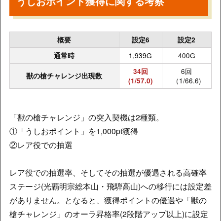
うしおポイント獲得に関する考察
概要
設定6
設定2
1,939G
400G
通常時
6回
34回
獣の槍チャレンジ出現数
（1/66.6)
(1/57.0)
「獣の槍チャレンジ」の突入契機は2種類。
①「うしおポイント」を1,000pt獲得
②レア役での抽選
レア役での抽選率、そしてその抽選が優遇される高確率
ステージ(光覇明宗総本山・飛騨高山)への移行には設定差
がありません。となると、獲得ポイントの優遇や「獣の
槍チャレンジ」のオーラ昇格率(2段階アップ以上)に設定