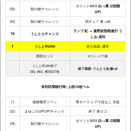
ポイントMAX
白→黄
(2段階
26)
獣の槍チャレンジ
UP)
50)
獣の槍チャレンジ
弱チェ？ 黄→緑
ランプ 虹 → 遠野妖怪戦道行 う
79
うしとらチャンス
しお 成功
1
うしとRUSH
突入画面: 通常
初回セット
Vストック1個
うしとRUSH終了
終了画面: てんとう虫 銅 ※2
2戦, 86G, 獲得227枚
有利区間移行時: 上段10枚ベル
1)
激槍慟哭ゾーン
青オーラ レア小役なし 失敗
22)
まゆこのUP!UP!チャンス
終了 青ロゴ
ポイントMAX
白→黄
(2段階
29)
獣の槍チャレンジ
UP)