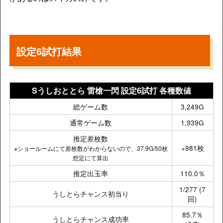
設定6試打結果
Sうしおととら 雷槍一閃 設定6試打 各種数値
総ゲーム数
3,249G
通常ゲーム数
1,939G
推定差枚数
+981枚
※ショールームにて差枚数がわからないので、37.9G/50枚
想定にて算出
推定出玉率
110.0％
1/277 (7
うしとらチャンス初当り
回)
85.7％
うしとらチャンス成功率