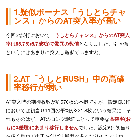
1.疑似ボーナス「うしとらチャ
ンス」からのAT突入率が高い
今回の試打において
「うしとらチャンス」からのAT突入
率は
85.7％(6/7成功)で
驚異の数値
となりました。引き強
というにはあまりに突入し過ぎていますね。
2.AT「うしとRUSH」中の高確
率移行が弱い
AT突入時の期待枚数が約570枚の本機ですが、設定6試打
においては初当り11回の平均が321.8枚という結果に。そ
れもそのはず、ATのロング継続にとって重要な
高確率(お
もに3種類)にあまり移行しません
でした。設定6は初当り
を多く重ねて出玉を伸ばす展開が多くなりそうですね。