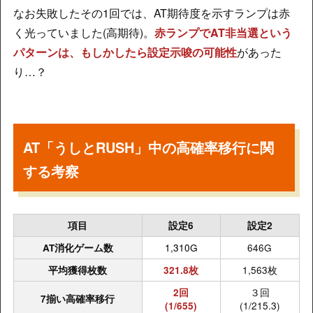
なお失敗したその1回では、AT期待度を示すランプは赤
く光っていました(高期待)。
赤ランプでAT非当選という
パターンは、もしかしたら設定示唆の可能性
があった
り…？
AT「うしとRUSH」中の高確率移行に関
する考察
項目
設定6
設定2
1,310G
646G
AT消化ゲーム数
1,563枚
平均獲得枚数
321.8枚
３回
2回
7揃い高確率移行
(1/215.3)
(1/655)