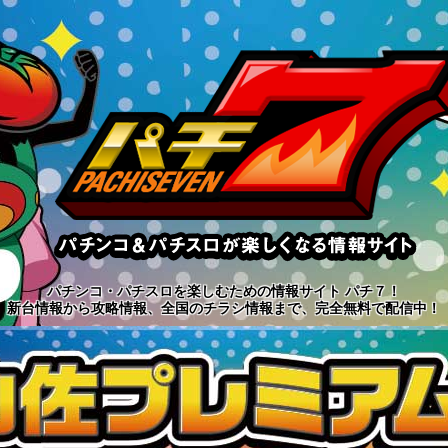
パチンコ・パチスロを楽しむための情報サイト パチ７！
新台情報から攻略情報、全国のチラシ情報まで、完全無料で配信中！