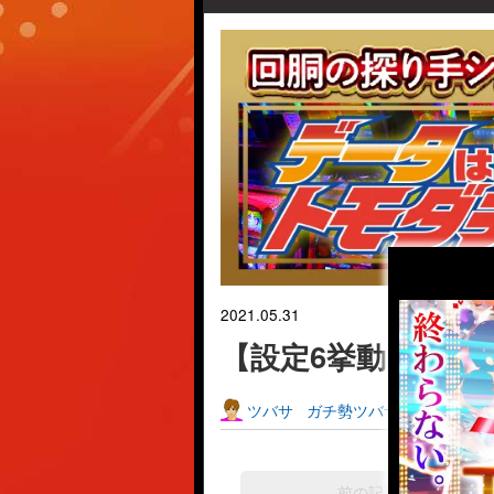
2021.05.31
【設定6挙動 最速考察
ツバサ
ガチ勢ツバサのデータはト
前の記事