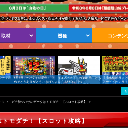
取材
機種
コンテン
ンナくん
8月7日でパチ7は12周年!! お
4コマパチけもの第81回 けも
【演出信頼度まと
跡」
めでとうありがとうごきげんよ
の、SEEDを打つ
アート・オンライ
う!!
ーション 夜空
も
ンツ
ガチ勢ツバサのデータはトモダチ！【スロット攻略】
はトモダチ！【スロット攻略】