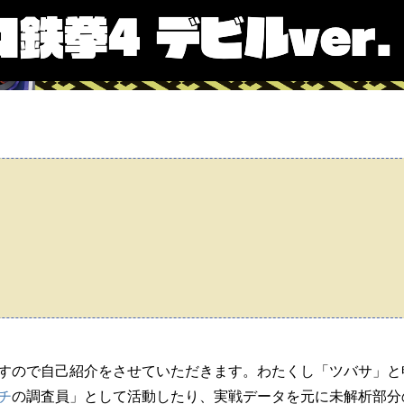
すので自己紹介をさせていただきます。わたくし「ツバサ」と
チ
の調査員」として活動したり、実戦データを元に未解析部分