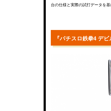
台の仕様と実際の試打データを基
『パチスロ鉄拳4 デビ