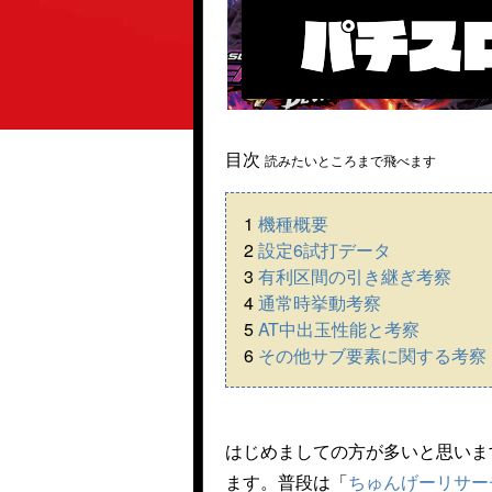
目次
読みたいところまで飛べます
1
機種概要
2
設定6試打データ
3
有利区間の引き継ぎ考察
4
通常時挙動考察
5
AT中出玉性能と考察
6
その他サブ要素に関する考察
はじめましての方が多いと思いま
ます。普段は「
ちゅんげーリサー