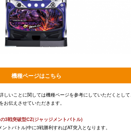
機種ページはこちら
詳しいことに関しては機種ページを参考にしていただくとして
をお伝えさせていただきます。
の3戦突破型CZ(ジャッジメントバトル)
メントバトル)中に3戦勝利すればAT突入となります。