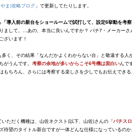
やま)攻略ブログ
」で更新してたりします。
ら
「導入前の新台をショールームで試打して、設定6挙動を考察
りまして。…あの、本当に良いんですか？ パチ7・メーカーさ
ございます！
も多く、その結果「なんだかよくわからない台」と敬遠する人
ちがうんです。
考察の余地が多いからこそ6号機は面白い
んで
はもちろん、さらには考察する楽しさを少しでもお伝えできる
ていただく機種は、山佐ネクスト(以下、山佐)さんの
『
パチスロ
ズ待望のタイトル新台ですが一体どんな仕様になっているのか