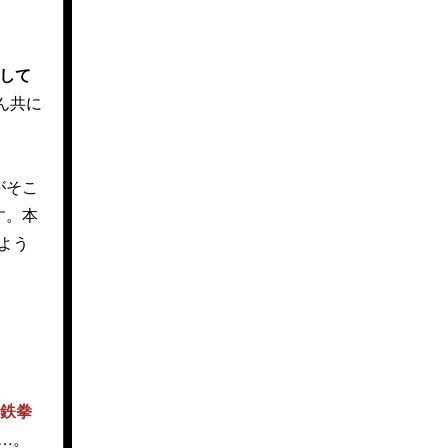
して
ん共に
がそこ
す。本
よう
鉄拳
…。