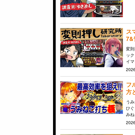
ス
7
変則
ック
イマ
202
フ
方
うみ
ひぐ
みね
202