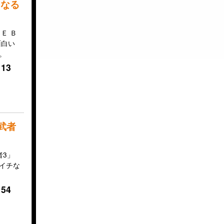
くなる
Ｅ Ｂ
面白い
。
113
武者
者3」
イチな
154