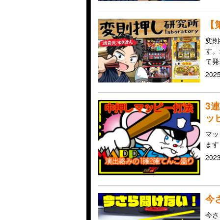
【
変則
す。
て発
202
3
ッ
マッ
ます
202
今
今さ