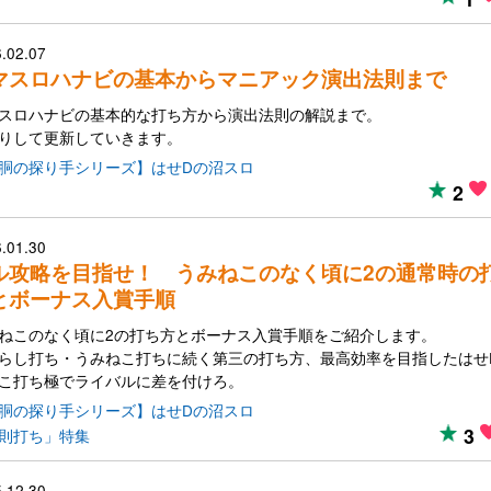
.02.07
マスロハナビの基本からマニアック演出法則まで
スロハナビの基本的な打ち方から演出法則の解説まで。
りして更新していきます。
胴の探り手シリーズ】はせDの沼スロ
2
.01.30
ル攻略を目指せ！ うみねこのなく頃に2の通常時の
とボーナス入賞手順
ねこのなく頃に2の打ち方とボーナス入賞手順をご紹介します。
らし打ち・うみねこ打ちに続く第三の打ち方、最高効率を目指したはせ
こ打ち極でライバルに差を付けろ。
胴の探り手シリーズ】はせDの沼スロ
3
則打ち」特集
.12.30