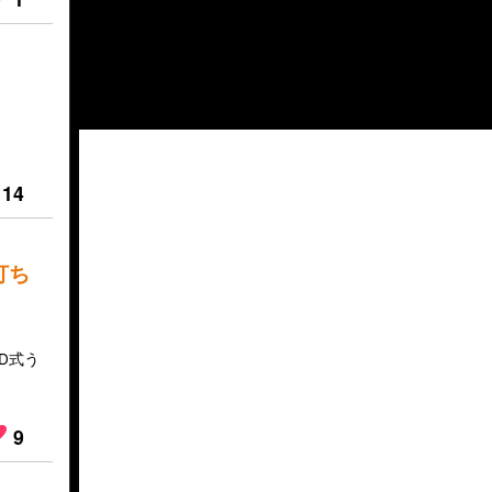
14
打ち
D式う
9