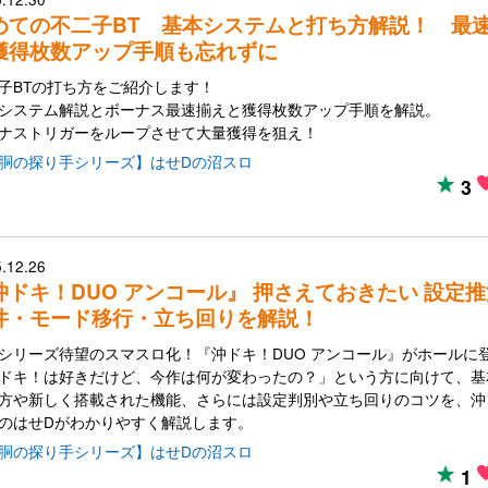
めての不二子BT 基本システムと打ち方解説！ 最
獲得枚数アップ手順も忘れずに
子BTの打ち方をご紹介します！
システム解説とボーナス最速揃えと獲得枚数アップ手順を解説。
ナストリガーをループさせて大量獲得を狙え！
胴の探り手シリーズ】はせDの沼スロ
3
.12.26
沖ドキ！DUO アンコール』 押さえておきたい 設定
井・モード移行・立ち回りを解説！
シリーズ待望のスマスロ化！『沖ドキ！DUO アンコール』がホールに
ドキ！は好きだけど、今作は何が変わったの？」という方に向けて、基
方や新しく搭載された機能、さらには設定判別や立ち回りのコツを、沖
のはせDがわかりやすく解説します。
胴の探り手シリーズ】はせDの沼スロ
1