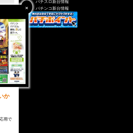
パチスロ新台情報
×
×
パチンコ新台情報
でサン
プな電
3
いか
応用で