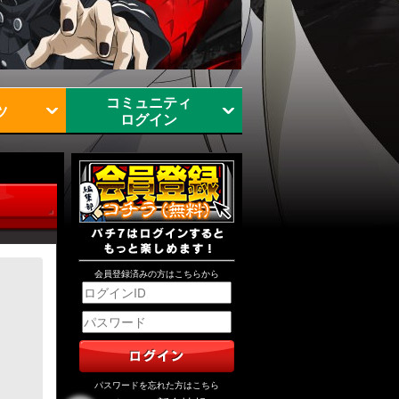
コミュニティ
ツ
ログイン
会員登録済みの方はこちらから
パスワードを忘れた方はこちら