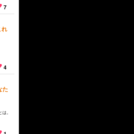
7
これ
4
なた
とは。
1