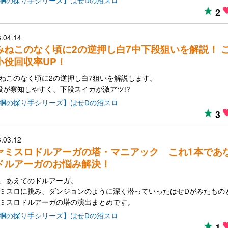
胴の探り手シリーズ】はせDの沼スロ
2
.04.14
みねこのなく頃に2の逆押し白7中下段狙いを解説！ 
小役回収率UP！
ねこのなく頃に2の逆押し白7狙いを解説します。
役が察知しやすく、下段スイカが激アツ!?
胴の探り手シリーズ】はせDの沼スロ
3
.03.12
ァミスロドルアーガの塔・マニアック これ1本であ
ドルアーガのお悩み解決！
、あえてのドルアーガ。
ミスロに挑み、ダンジョンのように深く潜っていったはせDがみたもの
ミスロドルアーガの塔の演出まとめです。
胴の探り手シリーズ】はせDの沼スロ
1