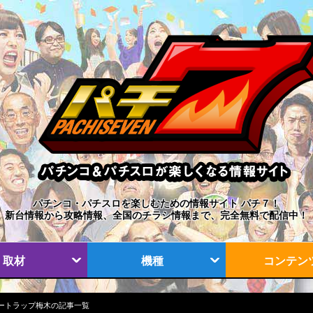
パチンコ・パチスロを楽しむための情報サイト パチ７！
新台情報から攻略情報、全国のチラシ情報まで、完全無料で配信中！
取材
機種
コンテン
ートラップ梅木の記事一覧