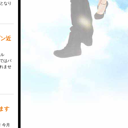
材となり
ブン近
ホル
ではパ
れませ
チます
ク！今月