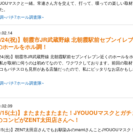
OUOUマスクと一緒。常連さん方を交えて、打って、喋っての楽しい取
た。
調~パチ7ホール調査隊~
.02.14
2/24(祝)】朝霞市JR武蔵野線 北朝霞駅前セブンイレ
のホールをホル調！
/24(祝)】朝霞市JR武蔵野線 北朝霞駅前セブンイレブン近くのホールを
私が取材に伺うのは初めてなので、ワクワクしております。前回の取材
コもパチスロも見所がある店舗だったので、私にピッタリなお店かもし
調~パチ7ホール調査隊~
.02.09
2/15(土)】またまたまたまた！JYOUOUマスクとガ
のコンビがZENT太田店さんへ！
/15(土)】ZENT太田店さんでもお馴染みのmamiさんことJYOUOUマス