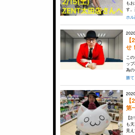
もお
す。
ホル
2020
【
せ
この
ップ
為の
勝て
2020
【
第
【2
も天
見え