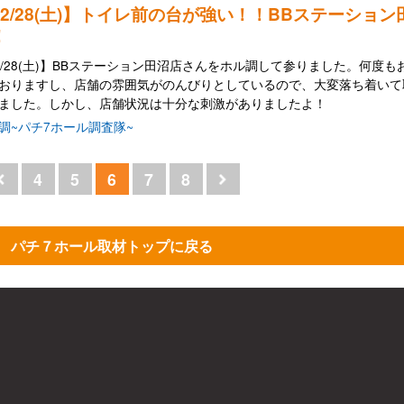
12/28(土)】トイレ前の台が強い！！BBステーション
！
2/28(土)】BBステーション田沼店さんをホル調して参りました。何度も
おりますし、店舗の雰囲気がのんびりとしているので、大変落ち着いて
ました。しかし、店舗状況は十分な刺激がありましたよ！
調~パチ7ホール調査隊~
4
5
6
7
8
パチ７ホール取材トップに戻る