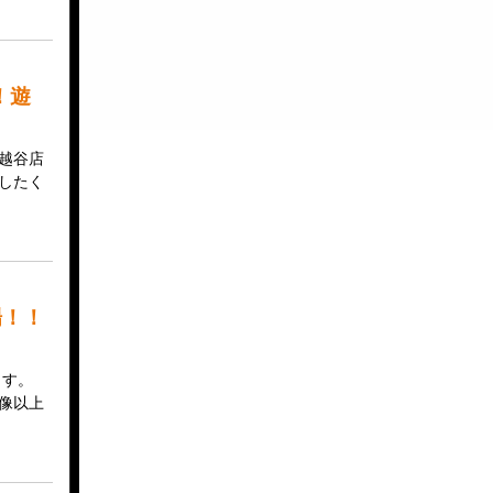
！遊
南越谷店
したく
場！！
ます。
像以上