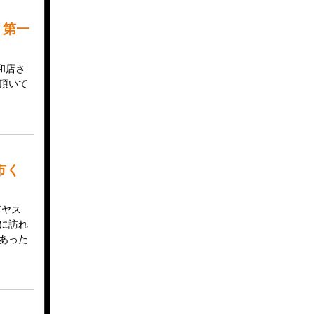
！第一
和店さ
頂いて
市く
草ヤス
に訪れ
あった