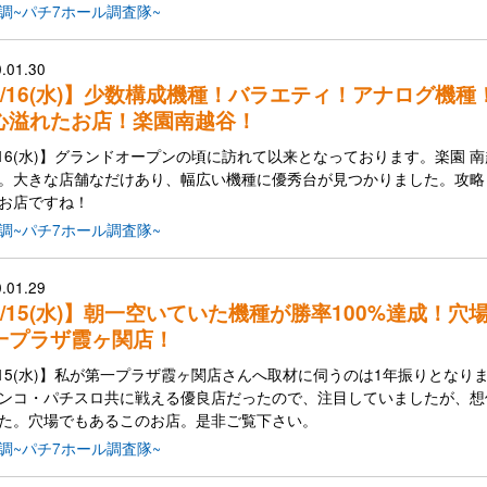
調~パチ7ホール調査隊~
.01.30
1/16(水)】少数構成機種！バラエティ！アナログ機種
心溢れたお店！楽園南越谷！
/16(水)】グランドオープンの頃に訪れて以来となっております。楽園 
。大きな店舗なだけあり、幅広い機種に優秀台が見つかりました。攻略
お店ですね！
調~パチ7ホール調査隊~
.01.29
1/15(水)】朝一空いていた機種が勝率100%達成！穴
一プラザ霞ヶ関店！
/15(水)】私が第一プラザ霞ヶ関店さんへ取材に伺うのは1年振りとなり
ンコ・パチスロ共に戦える優良店だったので、注目していましたが、想
た。穴場でもあるこのお店。是非ご覧下さい。
調~パチ7ホール調査隊~