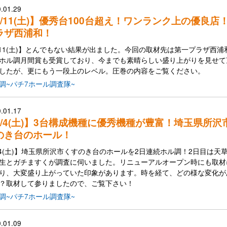
.01.29
1/11(土)】優秀台100台超え！ワンランク上の優良店
ラザ西浦和！
/11(土)】とんでもない結果が出ました。今回の取材先は第一プラザ西浦
ホル調月間賞も受賞しており、今までも素晴らしい盛り上がりを見せて
したが、更にもう一段上のレベル。圧巻の内容をご覧ください。
調~パチ7ホール調査隊~
.01.17
1/4(土)】3台構成機種に優秀機種が豊富！埼玉県所沢
のき台のホール！
/4(土)】埼玉県所沢市くすのき台のホールを2日連続ホル調！2日目は天
生とガチますくが調査に伺いました。リニューアルオープン時にも取材
り、大変盛り上がっていた印象があります。時を経て、どの様な変化が
？取材して参りましたので、ご覧下さい！
調~パチ7ホール調査隊~
.01.09