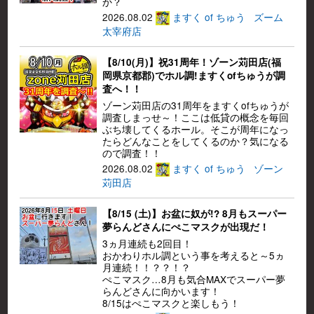
か？
2026.08.02
ますく of ちゅう
ズーム
太宰府店
【8/10(月)】祝31周年！ゾーン苅田店(福
岡県京都郡)でホル調!ますくofちゅうが調
査へ！！
ゾーン苅田店の31周年をますくofちゅうが
調査しまっせ～！ここは低貸の概念を毎回
ぶち壊してくるホール。そこが周年になっ
たらどんなことをしてくるのか？気になる
ので調査！！
2026.08.02
ますく of ちゅう
ゾーン
苅田店
【8/15 (土)】お盆に奴が!? 8月もスーパー
夢らんどさんにぺこマスクが出現だ！
3ヵ月連続も2回目！
おかわりホル調という事を考えると～5ヵ
月連続！！？？！？
ぺこマスク…8月も気合MAXでスーパー夢
らんどさんに向かいます！
8/15はぺこマスクと楽しもう！