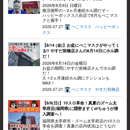
2026年8月9日 日曜日
復活後即の～2ヵ月連続ホル調だぞ～
ハッピーボックス八街店で8月もぺこマス
クと握手！
2026.07.27
ぺこマスク
ハッピーボッ
クス
【8/14 (金)】お盆にぺこマスクがやってく
る!! やすだ前橋店さんの8月14日にホル調
だ！
2026年8月14日の金曜日
お盆の期間にやすだ前橋店さんでホル調
だ！
久々2ヵ月連続ホル調にテンションも
MAX！
2026.07.21
ぺこマスク
やすだ前橋店
【8/9(日)】10スロ革命！真夏のズーム太
宰府店(福岡県)に隠密ますくofちゅうが潜
入調査へ！
福岡県太宰府市・ズーム太宰府店の10スロ
革命を調査！真夏の店内状況はどうなの