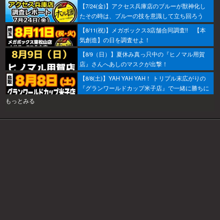
【7/24(金)】アクセス兵庫店のブルーが獣神化し
たその時は、ブルーの技を意識して立ち回ろう
ぞ！
【8/11(祝)】メガボックス3店舗合同調査!! 【本
気創造】の日を調査せよ！
【8/9（日）】夏休み真っ只中の『ヒノマル用賀
店』さんへあしのマスクが出撃！
【8/8(土)】YAH YAH YAH！ トリプル末広がりの
『グランワールドカップ米子店』で一緒に勝ちに
行こうか～！
もっとみる