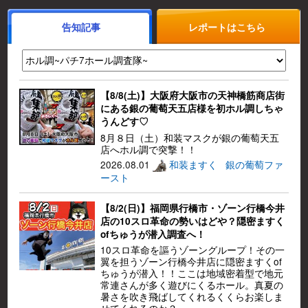
告知記事
レポートはこちら
【8/8(土)】大阪府大阪市の天神橋筋商店街
にある銀の葡萄天五店様を初ホル調しちゃ
うんどす♡
8月８日（土）和装マスクが銀の葡萄天五
店へホル調で突撃！！
2026.08.01
和装ますく
銀の葡萄ファ
ースト
【8/2(日)】福岡県行橋市・ゾーン行橋今井
店の10スロ革命の勢いはどや？隠密ますく
ofちゅうが潜入調査へ！
10スロ革命を謳うゾーングループ！その一
翼を担うゾーン行橋今井店に隠密ますくof
ちゅうが潜入！！ここは地域密着型で地元
常連さんが多く遊びにくるホール。真夏の
暑さを吹き飛ばしてくれるくくらお楽しま