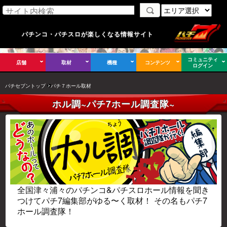
パチンコ・パチスロが楽しくなる情報サイト
コミュニティ
店舗
取材
機種
コンテンツ
ログイン
パチセブントップ
パチ７ホール取材
ホル調~パチ7ホール調査隊~
全国津々浦々のパチンコ&パチスロホール情報を聞き
つけてパチ7編集部がゆる〜く取材！ その名もパチ7
ホール調査隊！