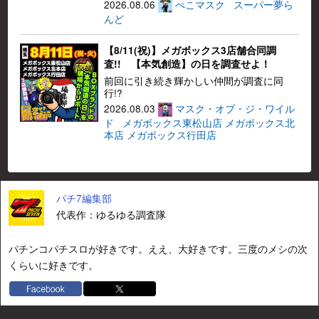
2026.08.06
ぺこマスク
スーパー夢ら
んど
【8/11(祝)】メガボックス3店舗合同調
査!! 【本気創造】の日を調査せよ！
前回に引き続き輝かしい仲間が調査に同
行!?
2026.08.03
マスク・オブ・ジ・ワイル
ド
メガボックス東松山店
メガボックス北
本店
メガボックス行田店
パチ7編集部
代表作：ゆるゆる調査隊
パチンコパチスロが好きです。ええ、大好きです。三度のメシの次
くらいに好きです。