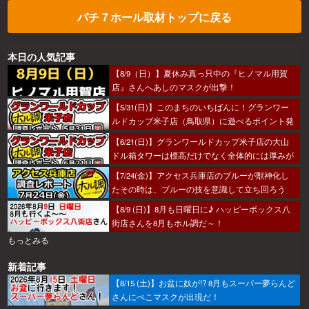
パチ７ホール取材トップに戻る
本日の人気記事
【8/9（日）】夏休み真っ只中の『ヒノマル用賀
店』さんへあしのマスクが出撃！
【5/31(日)】このまちのいちばんに！グランワー
ルドカップ米子店（鳥取県）に遊べるポイント発
見！？
【6/21(日)】グランワールドカップ米子店の大山
ドル箱タワーは標高だけでなく全体的には厚みが
あった～！
【7/24(金)】アクセス兵庫店のブルーが獣神化し
たその時は、ブルーの技を意識して立ち回ろう
ぞ！
【8/9 (日)】8月も日曜日に♪ ハッピーボックス八
街店さんを8月もホル調だ～！
もっとみる
新着記事
【8/15 (土)】お盆に奴が!? 8月もスーパー夢らんど
さんにぺこマスクが出現だ！