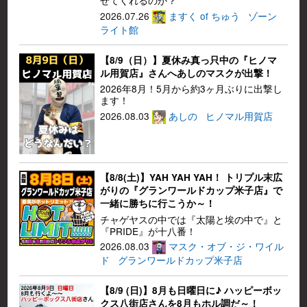
せてくれるのか？
2026.07.26
ますく of ちゅう
ゾーン
ライト館
【8/9（日）】夏休み真っ只中の『ヒノマ
ル用賀店』さんへあしのマスクが出撃！
2026年8月！5月から約3ヶ月ぶりに出撃し
ます！
2026.08.03
あしの
ヒノマル用賀店
【8/8(土)】YAH YAH YAH！ トリプル末広
がりの『グランワールドカップ米子店』で
一緒に勝ちに行こうか～！
チャゲヤスの中では『太陽と埃の中で』と
『PRIDE』が十八番！
2026.08.03
マスク・オブ・ジ・ワイル
ド
グランワールドカップ米子店
【8/9 (日)】8月も日曜日に♪ ハッピーボッ
クス八街店さんを8月もホル調だ～！