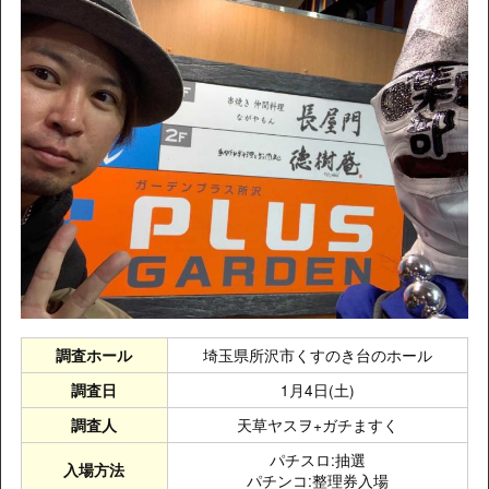
埼玉県所沢市くすのき台のホール
調査ホール
1月4日(土)
調査日
天草ヤスヲ+ガチますく
調査人
パチスロ:抽選
入場方法
パチンコ:整理券入場