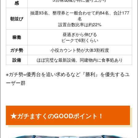
感
抽選93名、整理券と一般合わせて約84名、合計177
名
朝並び
設置台数比率は約22%
昼過ぎから伸びる
稼働
ピークで6割くらい
小役カウント勢が大体3割程度
ガチ勢
ほぼ完璧な最新設備。同建物内に食事処あり
設備
※ガチ勢=優秀台を追い求めるなど『勝利』を優先するユ
ーザー群
★
ガチますくのGOODポイント！