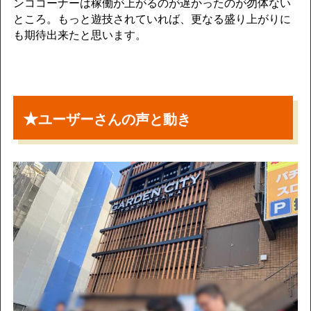
ンココーナーは稼働が上がるのが遅かったのが勿体ない
ところ。もっと遊技されていれば、更なる盛り上がりに
も期待出来たと思います。
★
ユーザーさんの声と動き