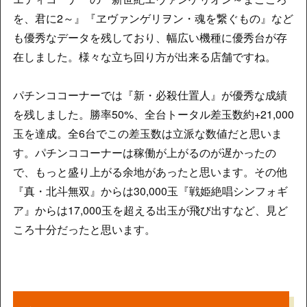
を、君に2～』『ヱヴァンゲリヲン・魂を繋ぐもの』など
も優秀なデータを残しており、幅広い機種に優秀台が存
在しました。様々な立ち回り方が出来る店舗ですね。
パチンココーナーでは『新・必殺仕置人』が優秀な成績
を残しました。勝率50%、全台トータル差玉数約+21,000
玉を達成。全6台でこの差玉数は立派な数値だと思いま
す。パチンココーナーは稼働が上がるのが遅かったの
で、もっと盛り上がる余地があったと思います。その他
『真・北斗無双』からは30,000玉『戦姫絶唱シンフォギ
ア』からは17,000玉を超える出玉が飛び出すなど、見ど
ころ十分だったと思います。