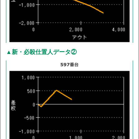
▲新・必殺仕置人データ②