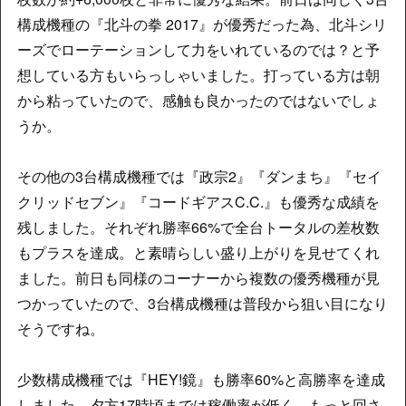
構成機種の『北斗の拳 2017』が優秀だった為、北斗シリ
ーズでローテーションして力をいれているのでは？と予
想している方もいらっしゃいました。打っている方は朝
から粘っていたので、感触も良かったのではないでしょ
うか。
その他の3台構成機種では『政宗2』『ダンまち』『セイ
クリッドセブン』『コードギアスC.C.』も優秀な成績を
残しました。それぞれ勝率66%で全台トータルの差枚数
もプラスを達成。と素晴らしい盛り上がりを見せてくれ
ました。前日も同様のコーナーから複数の優秀機種が見
つかっていたので、3台構成機種は普段から狙い目になり
そうですね。
少数構成機種では『HEY!鏡』も勝率60%と高勝率を達成
しました。夕方17時頃までは稼働率が低く、もっと回さ