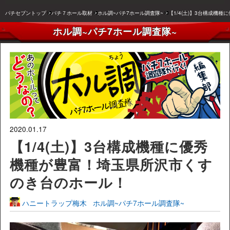
パチセブントップ
パチ７ホール取材
ホル調~パチ7ホール調査隊~
【1/4(土)】3台構成機
ホル調~パチ7ホール調査隊~
2020.01.17
【1/4(土)】3台構成機種に優秀
機種が豊富！埼玉県所沢市くす
のき台のホール！
ハニートラップ梅木
ホル調~パチ7ホール調査隊~