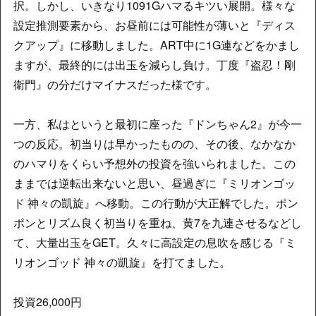
択。しかし、いきなり1091Gハマるキツい展開。様々な
設定推測要素から、お昼前には可能性が薄いと『ディス
クアップ』に移動しました。ART中に1G連などをかまし
ますが、最終的には出玉を減らし負け。丁度『盗忍！剛
衛門』の分だけマイナスだった様です。
一方、私はというと最初に座った『ドンちゃん2』が今一
つの反応。初当りは早かったものの、その後、なかなか
のハマりをくらい予想外の投資を強いられました。この
ままでは逆転出来ないと思い、昼過ぎに『ミリオンゴッ
ド 神々の凱旋』へ移動。この行動が大正解でした。ポン
ポンとリズム良く初当りを重ね、黄7を九連させるなどし
て、大量出玉をGET。久々に高設定の息吹を感じる『ミ
リオンゴッド 神々の凱旋』を打てました。
投資26,000円