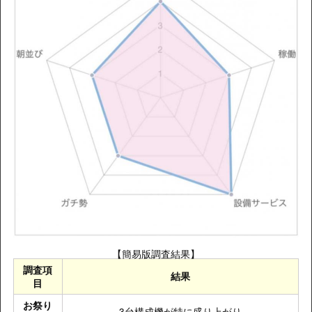
【簡易版調査結果】
調査項
結果
目
お祭り
3台構成機が特に盛り上がり