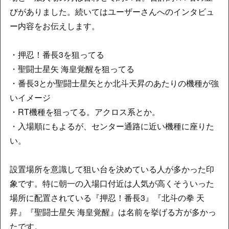
びがありました。続いてはユーザーさんへのインタビュ
ー内容をお伝えします。
・押忍！番長3を狙ってる
・聖闘士星矢 海皇覚醒を狙ってる
・番長3とか聖闘士星矢とか北斗天昇のあたりの機種が強
いイメージ
・RT機種を狙ってる。アクロス系とか。
・入場順にもよるが、センター通路に近い機種に座りた
い。
設置場所を意識して狙い台を決めている人が多かった印
象です。特に朝一の入場口付近は人気が高くそういった
場所に配置されている『押忍！番長3』『北斗の拳 天
昇』『聖闘士星矢 海皇覚醒』は名前を挙げる方が多かっ
たです。