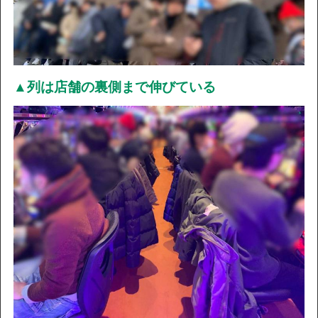
▲列は店舗の裏側まで伸びている