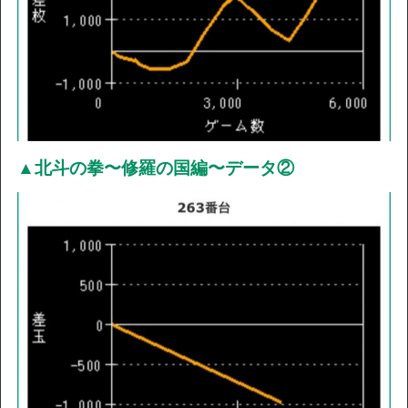
▲北斗の拳〜修羅の国編〜データ②