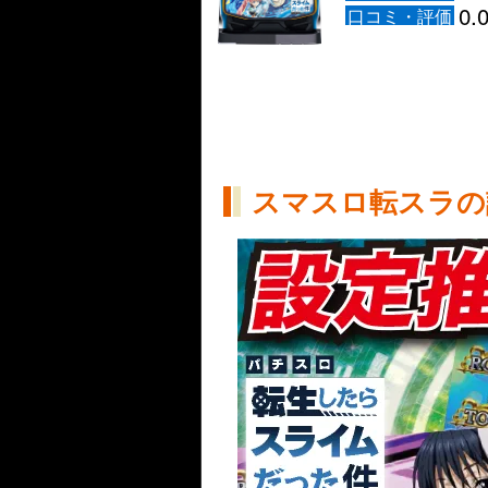
0.
口コミ・評価
スマスロ転スラの