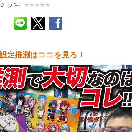
00
（0 件）
設定推測はココを見ろ！