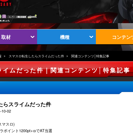
取材
機種
コンテン
報
スマスロ転生したらスライムだった件
関連コンテンツ│特集記事
ライムだった件｜関連コンテンツ│特集記事
たらスライムだった件
-10-02
(スマスロ)
ラポイント1200pt+αでAT当選