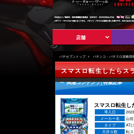
店舗
パチセブントップ
パチンコ・パチスロ攻略情
スマスロ転生したらス
関連コンテンツ│特集記事
スマスロ転生し
導入日
2023
メーカー名
山佐
タイプ
AT
天井Ｇ数
転ス