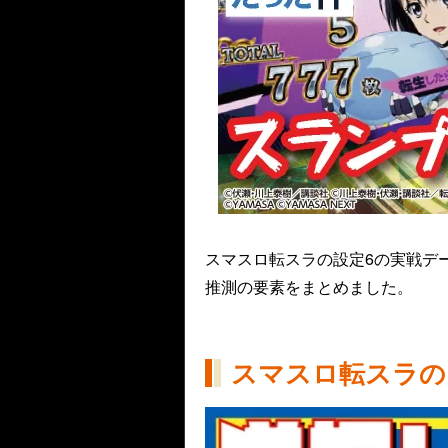
スマスロ転スラの設定6の実戦デ
推測の要素をまとめました。
スマスロ転スラの