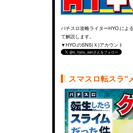
パチスロ攻略ライターHYO.に
て解説します。
▼HYO.のSNS(Ｘ)アカウント
スマスロ転スラ"