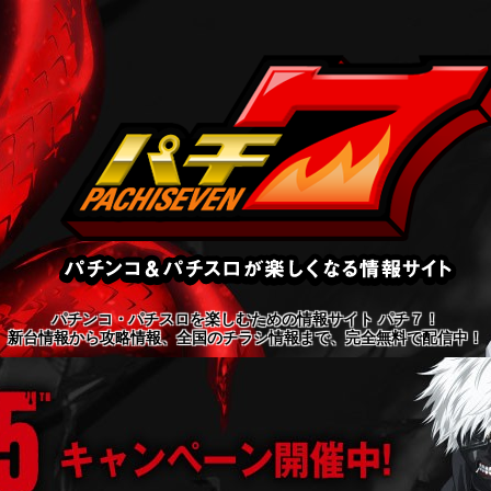
パチンコ・パチスロを楽しむための情報サイト パチ７！
新台情報から攻略情報、全国のチラシ情報まで、完全無料で配信中！