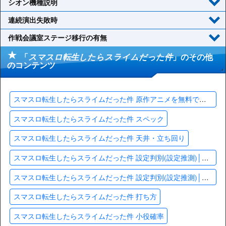
シオン機種説明
連続演出失敗時
作戦会議室ステージ移行の有無
「
スマスロ転生したらスライムだった件
」のその他
のコンテンツ
スマスロ転生したらスライムだった件 原作アニメを無料で視聴！
スマスロ転生したらスライムだった件 スペック
スマスロ転生したらスライムだった件 天井・立ち回り
スマスロ転生したらスライムだった件 設定判別(設定推測)│確率・数値
スマスロ転生したらスライムだった件 設定判別(設定推測)│演出・終了画面
スマスロ転生したらスライムだった件 打ち方
スマスロ転生したらスライムだった件 小役確率