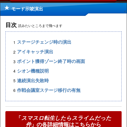
モード示唆演出
目次
読みたいところまで飛べます
ステージチェンジ時の演出
アイキャッチ演出
ポイント獲得ゾーン終了時の画面
シオン機種説明
連続演出失敗時
作戦会議室ステージ移行の有無
「
スマスロ転生したらスライムだった
件
」の各詳細情報はこちらから