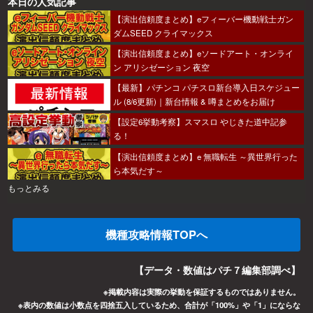
本日の人気記事
【演出信頼度まとめ】eフィーバー機動戦士ガン
ダムSEED クライマックス
【演出信頼度まとめ】eソードアート・オンライ
ン アリシゼーション 夜空
【最新】パチンコ パチスロ新台導入日スケジュー
ル (8/6更新)｜新台情報 & 噂まとめをお届け
【設定6挙動考察】スマスロ やじきた道中記参
る！
【演出信頼度まとめ】e 無職転生 ～異世界行った
ら本気だす～
もっとみる
機種攻略情報TOPへ
【データ・数値はパチ７編集部調べ】
※掲載内容は実際の挙動を保証するものではありません。
※表内の数値は小数点を四捨五入しているため、合計が「100%」や「1」にならな