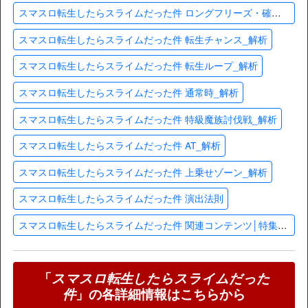
スマスロ転生したらスライムだった件 ロングフリーズ・確定役
スマスロ転生したらスライムだった件 転生チャンス_解析
スマスロ転生したらスライムだった件 転生ループ_解析
スマスロ転生したらスライムだった件 通常時_解析
スマスロ転生したらスライムだった件 特級魔族討伐戦_解析
スマスロ転生したらスライムだった件 AT_解析
スマスロ転生したらスライムだった件 上乗せゾーン_解析
スマスロ転生したらスライムだった件 演出法則
スマスロ転生したらスライムだった件 関連コンテンツ│特集記事
「
スマスロ転生したらスライムだった
件
」の各詳細情報はこちらから